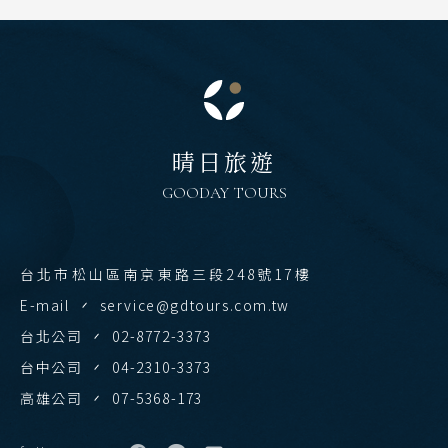
主題旅遊
北海道 札幌 函館
清邁 清萊
日本賞楓旅遊
東北 仙台 青森
曼谷 芭達雅 華欣
點燈．白川鄉
北陸 名古屋 小松
搜尋
蘇美島
關東 東京 伊豆
慶典．祭典旅
越南
晴日旅遊
關西 大阪 京都
春節．過年團
北越 河內 下龍灣
GOODAY TOURS
廣島 山陰山陽 四國
主題樂園旅遊
中越 峴港 會安 順化
九州 福岡 山口
日本賞櫻旅遊
南越 胡志明 富國島 芽莊
台北市松山區南京東路三段248號17樓
泰國
E-mail
service@gdtours.com.tw
中國
清邁 清萊
台北公司
02-8772-3373
江南 黃山 江西 山東
曼谷 芭達雅 華欣
台中公司
04-2310-3373
四川 稻城 西藏
蘇美島
高雄公司
07-5368-173
雲南 貴州 張家界 湖北
越南