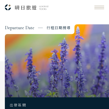
D
e
p
a
r
t
u
r
e
D
a
t
e
行
程
日
期
搜
尋
Classic Japan
日本心旅行
Japanese Vibe
日本美學旅
Luxury Rail Travel
日本鐵道旅
Festival & Events
主題旅遊賞
出發區間