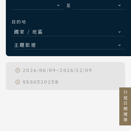
S.E. Asia & Islands
至
海島東南亞
目的地
Classic China
國家 / 地區
中國雅學賞
Search
日本
行程日期搜尋
主題旅遊
北海道 札幌 函館
日本賞楓旅遊
東北 仙台 青森
點燈．白川鄉
2026/06/09~2026/12/09
出發區間
北陸 名古屋 小松
慶典．祭典旅
SSS052025B
至
關東 東京 伊豆
春節．過年團
行程日期搜尋
關西 大阪 京都
主題樂園旅遊
廣島 山陰山陽 四國
目的地
九州 福岡 山口
日本賞櫻旅遊
國家 / 地區
日本
泰國