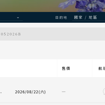
國家 / 地區
目的地
Search
行程日期搜尋
日本
Japanese Vibe
Luxury Rail T
052026B
北海道 札幌
日本美學旅
日本鐵
東北 仙台 
北陸 名古屋
關東 東京 
航班
航班
起飛
起飛
售價
關西 大阪 
航
/08/22
/08/25
國泰航空 CX564
星宇航空 JX820
台北桃園 11
台北桃園 08
至
廣島 山陰山
九州 福岡 
/08/26
/08/29
國泰航空 CX565
星宇航空 JX821
大阪關西 16
大阪關西 13
2026/08/22(六)
．
泰國
/08/29
星宇航空 JX822
台北桃園 10
清邁 清萊