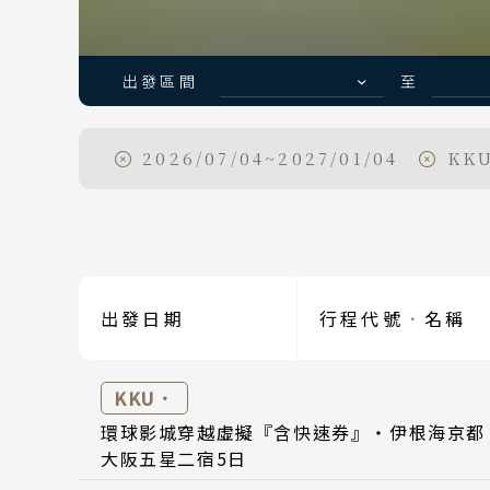
出發區間
至
Classic Japan
2026/07/04~2027/01/04
KKU
日本心旅行
日期
日期
出發區間
出發日期
行程代號
．
名稱
Day 1
Day 1
2026
2026
KKU．
Day 5
Day 5
2026
2026
環球影城穿越虛擬『含快速券』・伊根海京都
大阪五星二宿5日
Day 5
2026
目的地