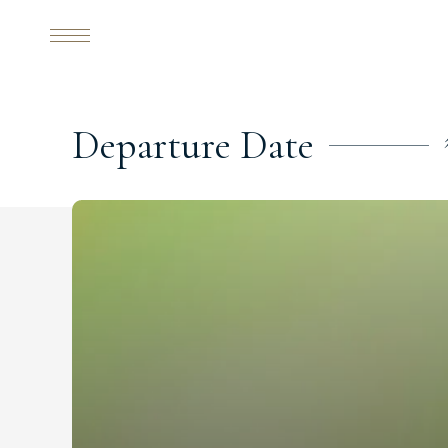
D
e
p
a
r
t
u
r
e
D
a
t
e