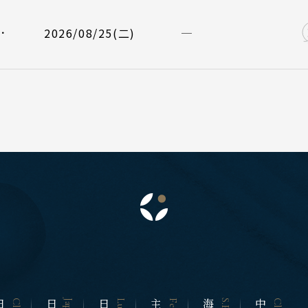
 地區
主題旅遊
/08/29
星宇航空 JX823
大阪關西 15
曼谷 芭達雅
．
本
2026/08/25(二)
日本賞楓旅遊
蘇美島
海道 札幌 函館
點燈．白川鄉
搜尋
北 仙台 青森
越南
慶典．祭典旅
陸 名古屋 小松
北越 河內 
春節．過年團
東 東京 伊豆
中越 峴港 
S.E. Asia & Islands
Classic China
主題樂園旅遊
海島東南亞
中國雅
西 大阪 京都
南越 胡志明
日本賞櫻旅遊
島 山陰山陽 四國
中國
州 福岡 山口
江南 黃山 
四川 稻城 
國
邁 清萊
雲南 貴州 
谷 芭達雅 華欣
陝西 河南 