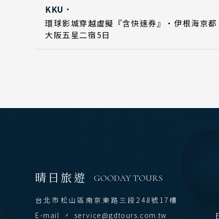
國家 /
KKU．
Day 5
2026
環球影城穿越虛擬『含快速券』・伊根海京都
日
大阪五星二宿5日
北
東
北
關
Festival & Events
主題旅遊賞
關
廣
九
泰
晴日旅遊
GOODAY TOURS
清
台北市松山區南京東路三段248號17樓
曼
E-mail
service@gdtours.com.tw