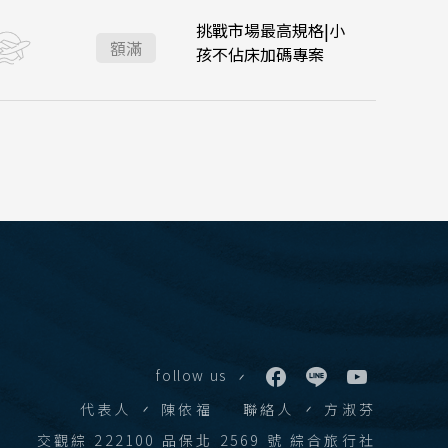
挑戰市場最高規格|小
:10
台北桃園 17:05
 華欣
額滿
孩不佔床加碼專案
下龍灣
會安 順化
學賞
 富國島 芽莊
江西 山東
西藏
follow us
張家界 湖北
代表人
陳依福
聯絡人
方淑芬
絲路 新疆
交觀綜 222100 品保北 2569 號 綜合旅行社