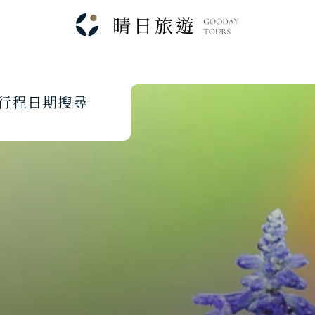
行
程
日
期
搜
尋