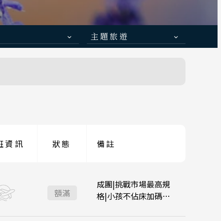
主題旅遊
日本賞楓旅遊
ravel
 函館
道旅
點燈．白川鄉
青森
慶典．祭典旅
 小松
春節．過年團
伊豆
降落
降落
主題樂園旅遊
京都
班資訊
狀態
備註
:05
:30
大阪關西 14:50
大阪關西 12:05
日本賞櫻旅遊
陽 四國
山口
:15
:15
台北桃園 18:15
台北桃園 15:05
成團|挑戰市場最高規
額滿
格|小孩不佔床加碼專
案
:15
大阪關西 14:00