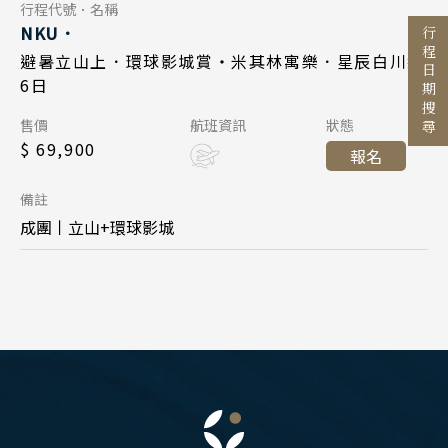
Day 6
行程代號．名稱
NKU．
清邁 清萊
行程日期搜尋
2026/09/17
日期
避暑立山上．環球影城賞・米其林寓樂．星辰白川鄉
曼谷 芭達雅 華欣
目的地
6日
國泰航空 CX565
航班
蘇美島
國家 / 地區
售價
航班資訊
狀態
大阪關西 16:20
起飛
日本
$ 69,900
越南
報名
台北桃園 18:15
降落
主題旅遊
北海道 札幌 函館
北越 河內 下龍灣
備註
日本賞楓旅遊
東北 仙台 青森
中越 峴港 會安 順化
成團丨立山+環球影城
點燈．白川鄉
北陸 名古屋 小松
搜尋
南越 胡志明 富國島 芽莊
關東 東京 伊豆
慶典．祭典旅
中國
關西 大阪 京都
春節．過年團
江南 黃山 江西 山東
廣島 山陰山陽 四國
主題樂園旅遊
四川 稻城 西藏
九州 福岡 山口
日本賞櫻旅遊
雲南 貴州 張家界 湖北
泰國