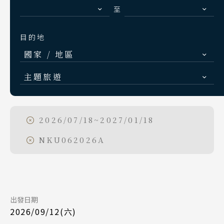
S.E. Asia & Islands
至
海島東南亞
目的地
Classic China
國家 / 地區
中國雅學賞
日本
主題旅遊
北海道 札幌 函館
日本賞楓旅遊
東北 仙台 青森
點燈．白川鄉
2026/07/18~2027/01/18
Day 1
北陸 名古屋 小松
慶典．祭典旅
NKU062026A
2026/09/12
日期
關東 東京 伊豆
Search
行程日期搜尋
春節．過年團
關西 大阪 京都
國泰航空 CX530
航班
主題樂園旅遊
廣島 山陰山陽 四國
台北桃園 11:35
起飛
九州 福岡 山口
日本賞櫻旅遊
出發日期
名古屋中部 15:30
降落
出發區間
2026/09/12(六)
泰國
至