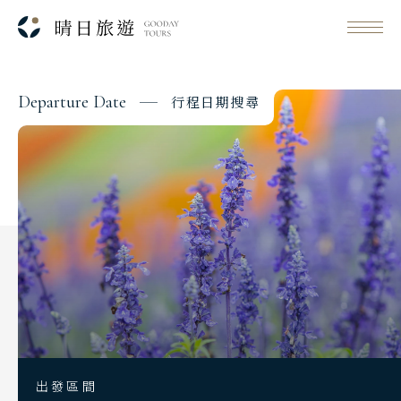
D
e
p
a
r
t
u
r
e
D
a
t
e
行
程
日
期
搜
尋
Classic Japan
日本心旅行
Japanese Vibe
日本美學旅
Luxury Rail Travel
日本鐵道旅
Festival & Events
主題旅遊賞
出發區間