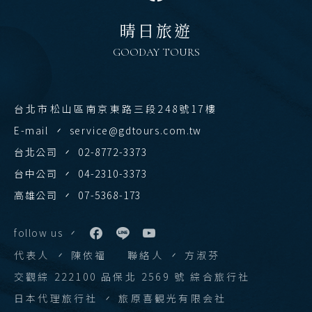
陝西 河南 絲路 新疆
清邁 清萊
晴日旅遊
北京 山西 內蒙 東北
曼谷 芭達雅 華欣
GOODAY TOURS
韓國
蘇美島
首爾 釜山 濟州
越南
台北市松山區南京東路三段248號17樓
馬來西亞 新加坡
E-mail
service@gdtours.com.tw
北越 河內 下龍灣
吉隆坡 麻六甲
台北公司
02-8772-3373
中越 峴港 會安 順化
檳城 蘭卡威
台中公司
04-2310-3373
南越 胡志明 富國島 芽莊
高雄公司
07-5368-173
中國
follow us
江南 黃山 江西 山東
代表人
陳依福
聯絡人
方淑芬
四川 稻城 西藏
交觀綜 222100 品保北 2569 號 綜合旅行社
雲南 貴州 張家界 湖北
日本代理旅行社
旅原喜観光有限会社