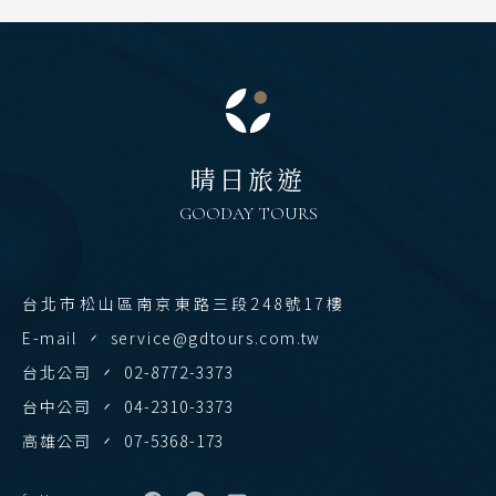
主題旅遊
北海道 札幌 函館
清邁 清萊
日本賞楓旅遊
東北 仙台 青森
曼谷 芭達雅 華欣
點燈．白川鄉
北陸 名古屋 小松
搜尋
蘇美島
關東 東京 伊豆
慶典．祭典旅
越南
晴日旅遊
關西 大阪 京都
春節．過年團
北越 河內 下龍灣
GOODAY TOURS
廣島 山陰山陽 四國
主題樂園旅遊
中越 峴港 會安 順化
九州 福岡 山口
日本賞櫻旅遊
南越 胡志明 富國島 芽莊
台北市松山區南京東路三段248號17樓
泰國
E-mail
service@gdtours.com.tw
中國
清邁 清萊
台北公司
02-8772-3373
江南 黃山 江西 山東
曼谷 芭達雅 華欣
台中公司
04-2310-3373
四川 稻城 西藏
蘇美島
高雄公司
07-5368-173
雲南 貴州 張家界 湖北
越南