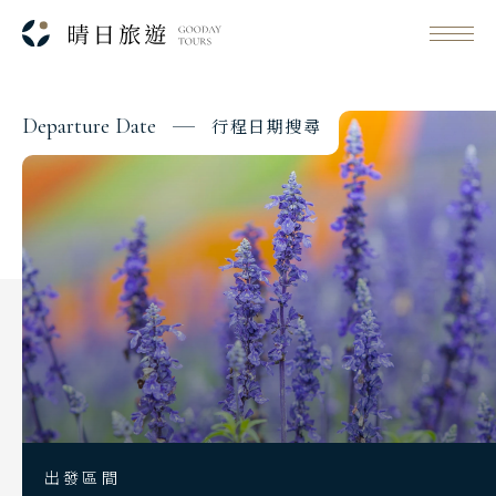
D
e
p
a
r
t
u
r
e
D
a
t
e
行
程
日
期
搜
尋
Classic Japan
日本心旅行
Japanese Vibe
日本美學旅
Luxury Rail Travel
日本鐵道旅
Festival & Events
主題旅遊賞
出發區間