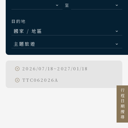
S.E. Asia & Islands
至
海島東南亞
目的地
Classic China
國家 / 地區
中國雅學賞
Search
日本
行程日期搜尋
主題旅遊
北海道 札幌 函館
日本賞楓旅遊
東北 仙台 青森
點燈．白川鄉
2026/07/18~2027/01/18
出發區間
北陸 名古屋 小松
慶典．祭典旅
TTC062026A
至
關東 東京 伊豆
春節．過年團
行程日期搜尋
關西 大阪 京都
主題樂園旅遊
廣島 山陰山陽 四國
目的地
九州 福岡 山口
日本賞櫻旅遊
國家 / 地區
日本
泰國