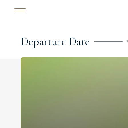
D
e
p
a
r
t
u
r
e
D
a
t
e