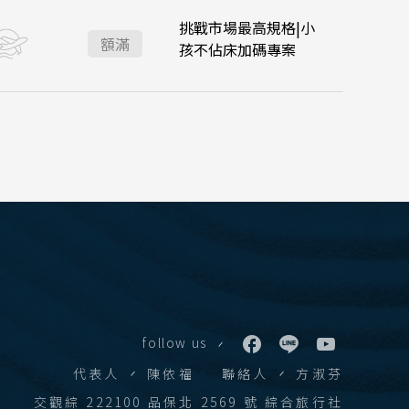
挑戰市場最高規格|小
:10
台北桃園 17:05
 華欣
額滿
孩不佔床加碼專案
下龍灣
會安 順化
學賞
 富國島 芽莊
江西 山東
西藏
follow us
張家界 湖北
代表人
陳依福
聯絡人
方淑芬
絲路 新疆
交觀綜 222100 品保北 2569 號 綜合旅行社