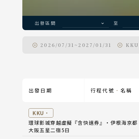
出發區間
至
Classic Japan
2026/07/31~2027/01/31
KKU
日本心旅行
日期
日期
出發區間
出發日期
行程代號
．
名稱
Day 1
Day 1
2026
2026
KKU．
Day 5
Day 5
2026
2026
環球影城穿越虛擬『含快速券』・伊根海京都
大阪五星二宿5日
Day 5
2026
目的地