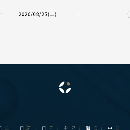
 地區
主題旅遊
/08/29
星宇航空 JX823
大阪關西 15
曼谷 芭達雅
．
本
2026/08/25(二)
日本賞楓旅遊
蘇美島
海道 札幌 函館
點燈．白川鄉
搜尋
北 仙台 青森
越南
慶典．祭典旅
陸 名古屋 小松
北越 河內 
春節．過年團
東 東京 伊豆
中越 峴港 
S.E. Asia & Islands
Classic China
主題樂園旅遊
海島東南亞
中國雅
西 大阪 京都
南越 胡志明
日本賞櫻旅遊
島 山陰山陽 四國
中國
州 福岡 山口
江南 黃山 
四川 稻城 
國
邁 清萊
雲南 貴州 
谷 芭達雅 華欣
陝西 河南 