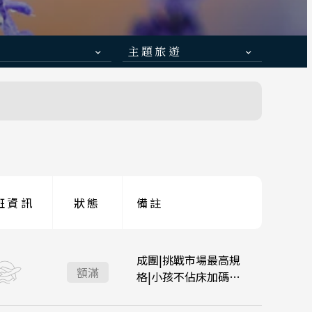
主題旅遊
日本賞楓旅遊
ravel
 函館
道旅
點燈．白川鄉
青森
慶典．祭典旅
 小松
春節．過年團
伊豆
降落
降落
主題樂園旅遊
京都
班資訊
狀態
備註
:05
:30
大阪關西 14:50
大阪關西 12:05
日本賞櫻旅遊
陽 四國
山口
:15
:15
台北桃園 18:15
台北桃園 15:05
成團|挑戰市場最高規
額滿
格|小孩不佔床加碼專
案
:15
大阪關西 14:00