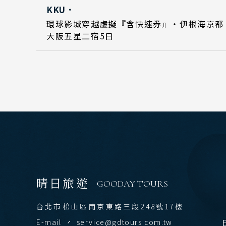
國家 /
KKU．
Day 5
2026
環球影城穿越虛擬『含快速券』・伊根海京都
日
大阪五星二宿5日
北
東
北
關
Festival & Events
主題旅遊賞
關
廣
九
泰
晴日旅遊
GOODAY TOURS
清
台北市松山區南京東路三段248號17樓
曼
E-mail
service@gdtours.com.tw