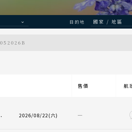
國家 / 地區
目的地
Search
行程日期搜尋
日本
Japanese Vibe
Luxury Rail T
052026B
北海道 札幌
日本美學旅
日本鐵
東北 仙台 
北陸 名古屋
關東 東京 
航班
航班
起飛
起飛
售價
關西 大阪 
航
/08/22
/08/25
國泰航空 CX564
星宇航空 JX820
台北桃園 11
台北桃園 08
至
廣島 山陰山
九州 福岡 
/08/26
/08/29
國泰航空 CX565
星宇航空 JX821
大阪關西 16
大阪關西 13
2026/08/22(六)
．
泰國
/08/29
星宇航空 JX822
台北桃園 10
清邁 清萊