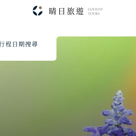
行
程
日
期
搜
尋