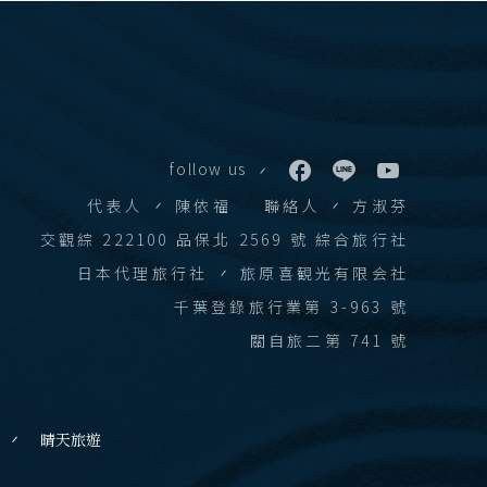
 華欣
下龍灣
follow us
代表人
陳依福
聯絡人
方淑芬
會安 順化
交觀綜 222100 品保北 2569 號 綜合旅行社
 富國島 芽莊
日本代理旅行社
旅原喜観光有限会社
千葉登錄旅行業第 3-963 號
江西 山東
關自旅二第 741 號
西藏
張家界 湖北
晴天旅遊
絲路 新疆