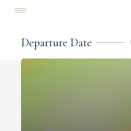
D
e
p
a
r
t
u
r
e
D
a
t
e
Classic Japan
日本心旅行