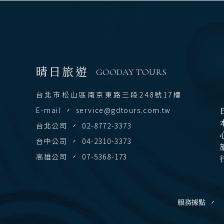
東
北
關
關
晴日旅遊
GOODAY TOURS
廣
九
台北市松山區南京東路三段248號17樓
E-mail
service@gdtours.com.tw
日本
泰
台北公司
02-8772-3373
清
台中公司
04-2310-3373
曼
高雄公司
07-5368-173
越
服務據點
北