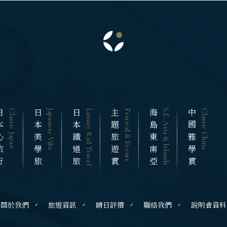
北 仙台 青森
慶典．祭典旅
曼谷 芭達雅
陸 名古屋 小松
春節．過年團
蘇美島
東 東京 伊豆
主題樂園旅遊
西 大阪 京都
越南
日本賞櫻旅遊
島 山陰山陽 四國
北越 河內 
州 福岡 山口
中越 峴港 
心旅行
Classic Japan
日本美學旅
Japanese Vibe
日本鐵道旅
Luxury Rail Travel
主題旅遊賞
Festival & Events
海島東南亞
S.E. Asia & Islands
中國雅學賞
Classic China
南越 胡志明
國
邁 清萊
中國
谷 芭達雅 華欣
江南 黃山 
蘇美島
四川 稻城 
雲南 貴州 
南
關於我們
旅遊資訊
晴日評價
聯絡我們
說明會資料
陝西 河南 
越 河內 下龍灣