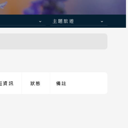
主題旅遊
日本賞楓旅遊
 函館
點燈．白川鄉
青森
慶典．祭典旅
 小松
春節．過年團
伊豆
主題樂園旅遊
京都
班資訊
狀態
備註
日本賞櫻旅遊
陽 四國
山口
學賞