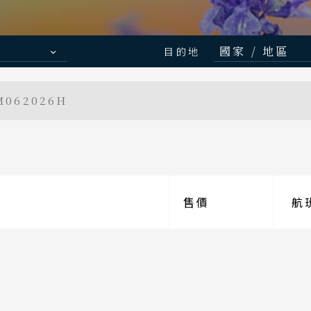
行程日期搜尋
國家 / 地區
目的地
日本
062026H
北海道 札幌
東北 仙台 
至
北陸 名古屋
關東 東京 
售價
關西 大阪 
航
廣島 山陰山
 地區
主題旅遊
九州 福岡 
本
日本賞楓旅遊
泰國
海道 札幌 函館
S.E. Asia & Islands
Classic China
點燈．白川鄉
搜尋
海島東南亞
中國雅
清邁 清萊