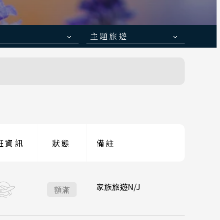
ravel
道旅
主題旅遊
日本賞楓旅遊
 函館
降落
點燈．白川鄉
青森
慶典．祭典旅
:35
九州福岡 13:05
 小松
春節．過年團
伊豆
:15
台北桃園 15:45
主題樂園旅遊
京都
班資訊
狀態
備註
:50
九州福岡 09:55
日本賞櫻旅遊
陽 四國
山口
:00
台北桃園 12:30
家族旅遊N/J
額滿