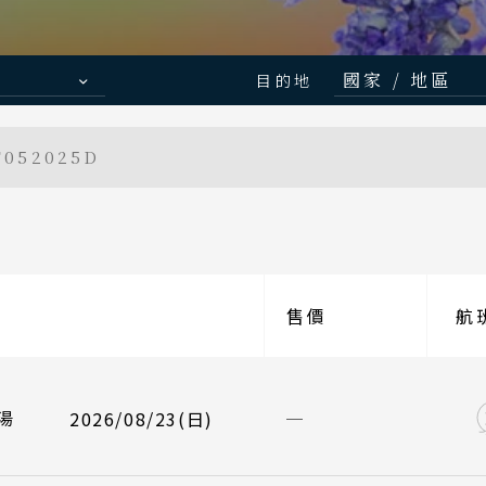
Search
Japanese Vibe
Luxury Rail T
日本美學旅
日本鐵
行程日期搜尋
國家 / 地區
目的地
日本
052025D
北海道 札幌
航班
起飛
東北 仙台 
/08/23
星宇航空 JX840
台北桃園 09
北陸 名古屋
關東 東京 
/08/27
星宇航空 JX841
九州福岡 14
至
售價
關西 大阪 
航
/08/23
中華航空 CI110
台北桃園 06
廣島 山陰山
九州 福岡 
/08/27
中華航空 CI111
九州福岡 11
湯
2026/08/23(日)
 地區
主題旅遊
泰國
本
清邁 清萊
日本賞楓旅遊