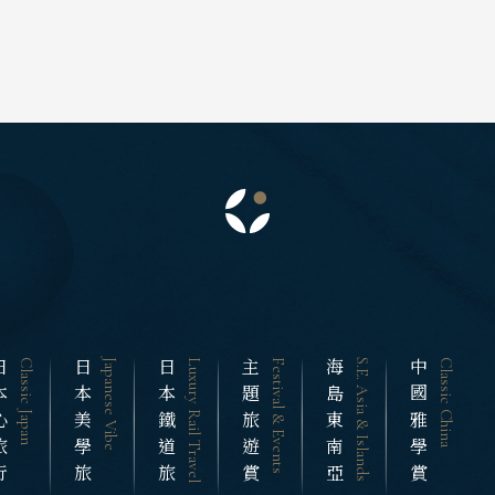
海道 札幌 函館
曼谷 芭達雅
點燈．白川鄉
搜尋
北 仙台 青森
蘇美島
慶典．祭典旅
S.E. Asia & Islands
Classic China
陸 名古屋 小松
海島東南亞
中國雅
春節．過年團
越南
東 東京 伊豆
北越 河內 
主題樂園旅遊
西 大阪 京都
中越 峴港 
日本賞櫻旅遊
島 山陰山陽 四國
南越 胡志明
州 福岡 山口
中國
國
江南 黃山 
邁 清萊
心旅行
Classic Japan
日本美學旅
Japanese Vibe
日本鐵道旅
Luxury Rail Travel
主題旅遊賞
Festival & Events
海島東南亞
S.E. Asia & Islands
中國雅學賞
Classic China
四川 稻城 
谷 芭達雅 華欣
雲南 貴州 
蘇美島
陝西 河南 
南