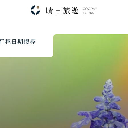
行
程
日
期
搜
尋