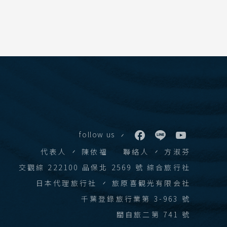
 華欣
學賞
下龍灣
會安 順化
 富國島 芽莊
follow us
代表人
陳依福
聯絡人
方淑芬
江西 山東
交觀綜 222100 品保北 2569 號 綜合旅行社
西藏
日本代理旅行社
旅原喜観光有限会社
張家界 湖北
千葉登錄旅行業第 3-963 號
絲路 新疆
關自旅二第 741 號