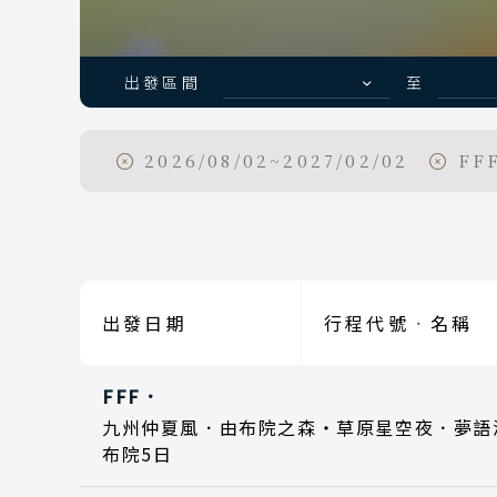
Classic Japan
日本心旅行
出發區間
至
2026/08/02~2027/02/02
FFF
日期
Day 1
2026
出發區間
Day 5
2026
出發日期
行程代號
．
名稱
Day 1
2026
FFF．
Day 5
2026
目的地
九州仲夏風．由布院之森・草原星空夜．夢語
國家 /
布院5日
日