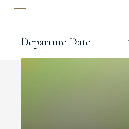
D
e
p
a
r
t
u
r
e
D
a
t
e