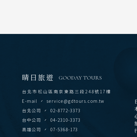
北
東
Festival & Events
北
主題旅遊賞
關
關
廣
九
晴日旅遊
GOODAY TOURS
泰
台北市松山區南京東路三段248號17樓
清
E-mail
service@gdtours.com.tw
日本
台北公司
02-8772-3373
曼
台中公司
04-2310-3373
高雄公司
07-5368-173
越