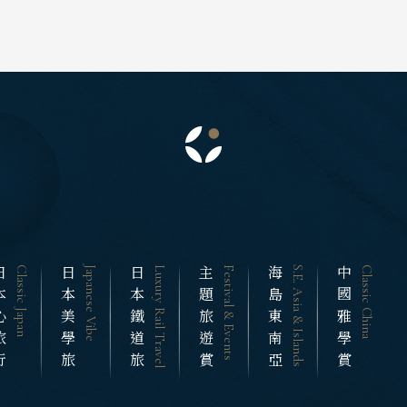
來西亞 新加坡
隆坡 麻六甲
S.E. Asia & Islands
Classic China
海島東南亞
中國雅
城 蘭卡威
心旅行
Classic Japan
日本美學旅
Japanese Vibe
日本鐵道旅
Luxury Rail Travel
主題旅遊賞
Festival & Events
海島東南亞
S.E. Asia & Islands
中國雅學賞
Classic China