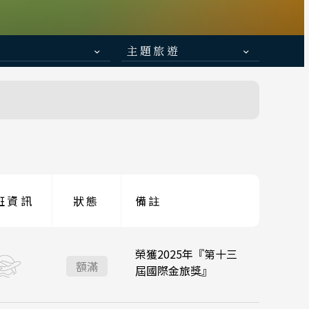
主題旅遊
日本賞楓旅遊
 函館
降落
點燈．白川鄉
青森
慶典．祭典旅
:45
峴港機場 16:35
 小松
春節．過年團
伊豆
:35
台北桃園 21:20
降落
主題樂園旅遊
京都
班資訊
狀態
備註
:45
:45
峴港機場 11:35
峴港機場 16:35
日本賞櫻旅遊
陽 四國
山口
榮獲2025年『第十三
:55
:35
台北桃園 16:45
台北桃園 21:20
降落
額滿
屆國際金旅獎』
:45
:45
峴港機場 11:35
峴港機場 16:35