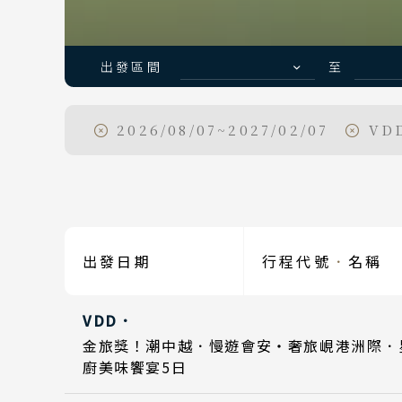
出發區間
至
2026/08/07~2027/02/07
VDD
日期
Day 1
2026
Day 5
2026
日期
出發日期
行程代號
．
名稱
Day 1
Day 1
2026
2026
VDD．
Day 5
Day 5
2026
2026
日期
金旅獎！潮中越．慢遊會安・奢旅峴港洲際．
廚美味饗宴5日
Day 1
Day 1
2026
2026