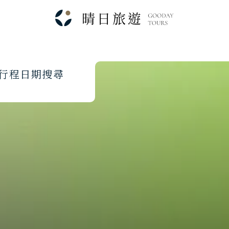
行
程
日
期
搜
尋