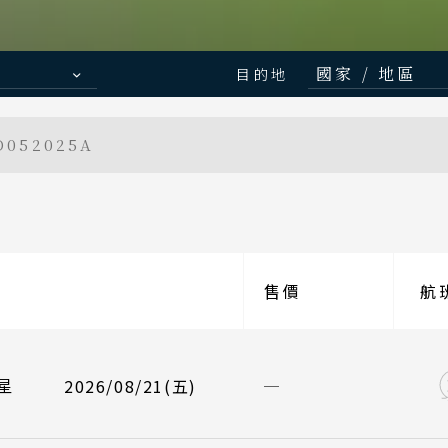
國家 / 地區
目的地
日本
052025A
北海道 札幌
航班
起飛
東北 仙台 
/08/21
中華航空 CI789
台北桃園 14
北陸 名古屋
關東 東京 
/08/25
中華航空 CI790
峴港機場 17
航班
起飛
售價
關西 大阪 
航
/08/21
/09/04
長榮航空 BR383
中華航空 CI789
台北桃園 09
台北桃園 14
廣島 山陰山
九州 福岡 
/08/25
/09/08
長榮航空 BR384
中華航空 CI790
峴港機場 12
峴港機場 17
航班
起飛
星
2026/08/21(五)
泰國
/09/04
/09/18
長榮航空 BR383
中華航空 CI789
台北桃園 09
台北桃園 14
清邁 清萊