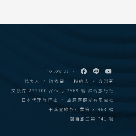
學賞
follow us
代表人
陳依福
聯絡人
方淑芬
交觀綜 222100 品保北 2569 號 綜合旅行社
日本代理旅行社
旅原喜観光有限会社
千葉登錄旅行業第 3-963 號
關自旅二第 741 號