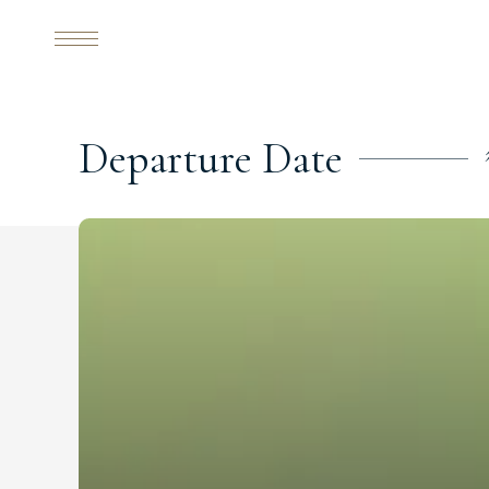
D
e
p
a
r
t
u
r
e
D
a
t
e