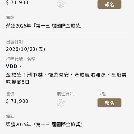
$ 71,900
台北桃園 14:45
起飛
報名
2026/10/23
日期
台北桃園 16:45
降落
峴港機場 16:35
降落
備註
長榮航空 BR383
航班
榮獲2025年『第十三 屆國際金旅獎』
Day 5
台北桃園 09:45
起飛
出發日期
2026/11/03
日期
峴港機場 11:35
降落
2026/10/23(五)
中華航空 CI790
航班
Day 5
行程代號．名稱
Day 1
VDD．
峴港機場 17:35
起飛
2026/10/27
日期
金旅獎！潮中越．慢遊會安・奢旅峴港洲際．星廚美
2026/11/06
日期
台北桃園 21:20
降落
味饗宴5日
長榮航空 BR384
航班
中華航空 CI789
航班
Day 1
售價
航班資訊
狀態
峴港機場 12:55
起飛
$ 71,900
台北桃園 14:45
起飛
報名
2026/10/30
日期
台北桃園 16:45
降落
峴港機場 16:35
降落
備註
長榮航空 BR383
航班
榮獲2025年『第十三 屆國際金旅獎』
Day 5
台北桃園 09:45
起飛