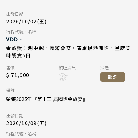
Day 5
台北桃園 09:45
起飛
出發日期
2026/10/13
日期
峴港機場 11:35
降落
2026/10/02(五)
中華航空 CI790
航班
Day 5
行程代號．名稱
Day 1
VDD．
峴港機場 17:35
起飛
2026/10/06
日期
金旅獎！潮中越．慢遊會安・奢旅峴港洲際．星廚美
2026/10/16
日期
台北桃園 21:20
降落
味饗宴5日
長榮航空 BR384
航班
中華航空 CI789
航班
Day 1
售價
航班資訊
狀態
峴港機場 12:55
起飛
$ 71,900
台北桃園 14:45
起飛
報名
2026/10/09
日期
台北桃園 16:45
降落
峴港機場 16:35
降落
備註
長榮航空 BR383
航班
榮獲2025年『第十三 屆國際金旅獎』
Day 5
台北桃園 09:45
起飛
出發日期
2026/10/20
日期
峴港機場 11:35
降落
2026/10/09(五)
中華航空 CI790
航班
Day 5
行程代號．名稱