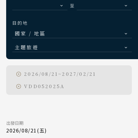
S.E. Asia & Islands
至
Day 5
海島東南亞
2026/08/25
日期
目的地
Classic China
國家 / 地區
中國雅學賞
中華航空 CI790
航班
Day 1
日本
峴港機場 17:35
起飛
主題旅遊
北海道 札幌 函館
2026/09/04
日期
台北桃園 21:20
降落
日本賞楓旅遊
東北 仙台 青森
中華航空 CI789
航班
點燈．白川鄉
2026/08/21~2027/02/21
Day 1
北陸 名古屋 小松
台北桃園 14:45
起飛
慶典．祭典旅
VDD052025A
2026/08/21
日期
關東 東京 伊豆
峴港機場 16:35
降落
春節．過年團
關西 大阪 京都
長榮航空 BR383
航班
Day 5
主題樂園旅遊
廣島 山陰山陽 四國
台北桃園 09:45
起飛
九州 福岡 山口
日本賞櫻旅遊
出發日期
2026/09/08
日期
峴港機場 11:35
降落
2026/08/21(五)
中華航空 CI790
航班
泰國