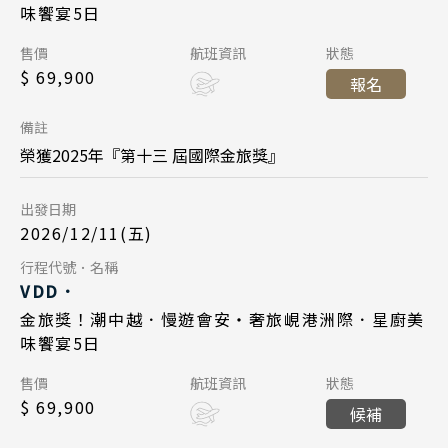
味饗宴5日
長榮航空 BR384
航班
中華航空 CI789
航班
Day 1
售價
航班資訊
狀態
峴港機場 12:55
起飛
$ 69,900
台北桃園 14:45
起飛
報名
2026/12/11
日期
台北桃園 16:45
降落
峴港機場 16:35
降落
備註
長榮航空 BR383
航班
榮獲2025年『第十三 屆國際金旅獎』
Day 5
台北桃園 09:45
起飛
出發日期
2027/01/05
日期
峴港機場 11:35
降落
2026/12/11(五)
中華航空 CI790
航班
Day 5
行程代號．名稱
Day 1
VDD．
峴港機場 17:35
起飛
2026/12/15
日期
金旅獎！潮中越．慢遊會安・奢旅峴港洲際．星廚美
2027/01/08
日期
台北桃園 21:20
降落
味饗宴5日
長榮航空 BR384
航班
中華航空 CI789
航班
Day 1
售價
航班資訊
狀態
峴港機場 12:55
起飛
$ 69,900
台北桃園 14:45
起飛
候補
2027/01/01
日期
台北桃園 16:45
降落
峴港機場 16:35
降落