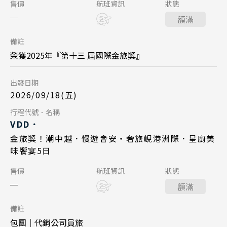
陝西 河南 絲路 新疆
Day 1
售價
航班資訊
狀態
峴港機場 12:55
起飛
台北桃園 14:45
起飛
額滿
北京 山西 內蒙 東北
2026/09/18
日期
台北桃園 16:45
降落
峴港機場 16:35
降落
備註
韓國
長榮航空 BR383
航班
榮獲2025年『第十三 屆國際金旅獎』
Day 5
首爾 釜山 濟州
台北桃園 09:45
起飛
出發日期
2026/10/06
日期
峴港機場 11:35
降落
馬來西亞 新加坡
2026/09/18(五)
中華航空 CI790
航班
吉隆坡 麻六甲
Day 5
行程代號．名稱
Day 1
VDD．
檳城 蘭卡威
峴港機場 17:35
起飛
2026/09/22
日期
金旅獎！潮中越．慢遊會安・奢旅峴港洲際．星廚美
2026/10/09
日期
台北桃園 21:20
降落
味饗宴5日
長榮航空 BR384
航班
中華航空 CI789
航班
Day 1
售價
航班資訊
狀態
峴港機場 12:55
起飛
台北桃園 14:45
起飛
額滿
2026/10/02
日期
台北桃園 16:45
降落
峴港機場 16:35
降落
備註
長榮航空 BR383
航班
包團│代銷公司員旅