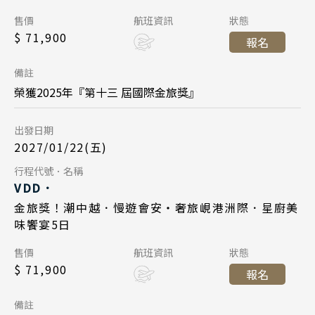
Day 1
售價
航班資訊
狀態
峴港機場 12:55
起飛
$ 71,900
報名
2027/01/22
日期
台北桃園 16:45
降落
備註
長榮航空 BR383
航班
榮獲2025年『第十三 屆國際金旅獎』
台北桃園 09:45
起飛
出發日期
峴港機場 11:35
降落
2027/01/22(五)
Day 5
行程代號．名稱
VDD．
2027/01/26
日期
金旅獎！潮中越．慢遊會安・奢旅峴港洲際．星廚美
味饗宴5日
長榮航空 BR384
航班
售價
航班資訊
狀態
峴港機場 12:55
起飛
$ 71,900
報名
台北桃園 16:45
降落
備註