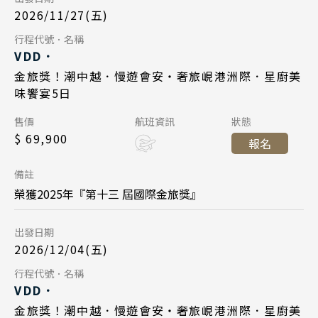
峴港機場 11:35
降落
江南 黃山 江西 山東
2026/11/27(五)
中華航空 CI790
航班
四川 稻城 西藏
Day 5
行程代號．名稱
VDD．
峴港機場 17:35
起飛
雲南 貴州 張家界 湖北
2026/12/01
日期
金旅獎！潮中越．慢遊會安・奢旅峴港洲際．星廚美
台北桃園 21:20
降落
陝西 河南 絲路 新疆
味饗宴5日
長榮航空 BR384
航班
北京 山西 內蒙 東北
Day 1
售價
航班資訊
狀態
峴港機場 12:55
起飛
$ 69,900
報名
韓國
2026/12/04
日期
台北桃園 16:45
降落
首爾 釜山 濟州
備註
長榮航空 BR383
航班
榮獲2025年『第十三 屆國際金旅獎』
馬來西亞 新加坡
台北桃園 09:45
起飛
吉隆坡 麻六甲
出發日期
峴港機場 11:35
降落
2026/12/04(五)
檳城 蘭卡威
Day 5
行程代號．名稱
Day 1
VDD．
2026/12/08
日期
金旅獎！潮中越．慢遊會安・奢旅峴港洲際．星廚美
2027/01/01
日期