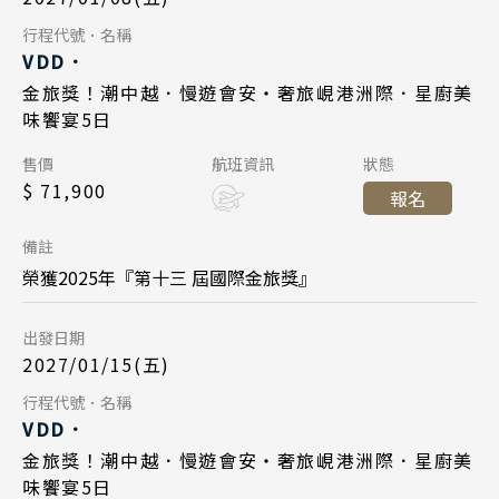
中華航空 CI790
航班
Day 5
行程代號．名稱
Day 1
VDD．
峴港機場 17:35
起飛
2027/01/12
日期
金旅獎！潮中越．慢遊會安・奢旅峴港洲際．星廚美
2027/01/22
日期
台北桃園 21:20
降落
味饗宴5日
長榮航空 BR384
航班
中華航空 CI789
航班
Day 1
售價
航班資訊
狀態
峴港機場 12:55
起飛
$ 71,900
台北桃園 14:45
起飛
報名
2027/01/15
日期
台北桃園 16:45
降落
峴港機場 16:35
降落
備註
長榮航空 BR383
航班
榮獲2025年『第十三 屆國際金旅獎』
Day 5
台北桃園 09:45
起飛
出發日期
2027/01/26
日期
峴港機場 11:35
降落
2027/01/15(五)
中華航空 CI790
航班
Day 5
行程代號．名稱
VDD．
峴港機場 17:35
起飛
2027/01/19
日期
金旅獎！潮中越．慢遊會安・奢旅峴港洲際．星廚美
台北桃園 21:20
降落
味饗宴5日
長榮航空 BR384
航班