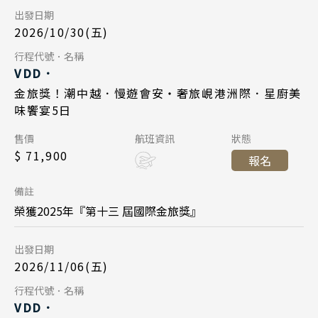
出發日期
2026/11/10
日期
峴港機場 11:35
降落
2026/10/30(五)
中華航空 CI790
航班
Day 5
行程代號．名稱
Day 1
VDD．
峴港機場 17:35
起飛
2026/11/03
日期
金旅獎！潮中越．慢遊會安・奢旅峴港洲際．星廚美
2026/11/13
日期
台北桃園 21:20
降落
味饗宴5日
長榮航空 BR384
航班
中華航空 CI789
航班
Day 1
售價
航班資訊
狀態
峴港機場 12:55
起飛
$ 71,900
台北桃園 14:45
起飛
報名
2026/11/06
日期
台北桃園 16:45
降落
峴港機場 16:35
降落
備註
長榮航空 BR383
航班
榮獲2025年『第十三 屆國際金旅獎』
Day 5
台北桃園 09:45
起飛
出發日期
2026/11/17
日期
峴港機場 11:35
降落
2026/11/06(五)
中華航空 CI790
航班
Search
Day 5
行程代號．名稱
Day 1
VDD．
行程日期搜尋
峴港機場 17:35
起飛