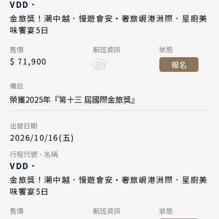
Day 1
VDD．
峴港機場 17:35
起飛
2026/10/13
日期
金旅獎！潮中越．慢遊會安・奢旅峴港洲際．星廚美
2026/10/23
日期
台北桃園 21:20
降落
味饗宴5日
長榮航空 BR384
航班
中華航空 CI789
航班
Day 1
售價
航班資訊
狀態
峴港機場 12:55
起飛
$ 71,900
台北桃園 14:45
起飛
報名
2026/10/16
日期
台北桃園 16:45
降落
峴港機場 16:35
降落
備註
長榮航空 BR383
航班
榮獲2025年『第十三 屆國際金旅獎』
Day 5
台北桃園 09:45
起飛
出發日期
2026/10/27
日期
峴港機場 11:35
降落
2026/10/16(五)
中華航空 CI790
航班
Day 5
行程代號．名稱
Day 1
VDD．
峴港機場 17:35
起飛
2026/10/20
日期
金旅獎！潮中越．慢遊會安・奢旅峴港洲際．星廚美
2026/10/30
日期
台北桃園 21:20
降落
味饗宴5日
長榮航空 BR384
航班
中華航空 CI789
航班
Day 1
售價
航班資訊
狀態
峴港機場 12:55
起飛