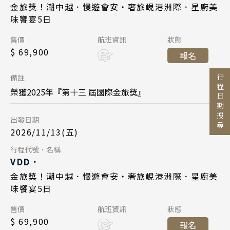
2026/11/10
日期
金旅獎！潮中越．慢遊會安・奢旅峴港洲際．星廚美
2026/11/20
日期
台北桃園 21:20
降落
味饗宴5日
長榮航空 BR384
航班
中華航空 CI789
航班
Day 1
出發區間
售價
航班資訊
狀態
峴港機場 12:55
起飛
$ 69,900
台北桃園 14:45
起飛
報名
至
2026/11/13
日期
台北桃園 16:45
降落
峴港機場 16:35
降落
備註
行程日期搜尋
長榮航空 BR383
航班
榮獲2025年『第十三 屆國際金旅獎』
Day 5
目的地
台北桃園 09:45
起飛
國家 / 地區
出發日期
2026/11/24
日期
峴港機場 11:35
降落
2026/11/13(五)
日本
中華航空 CI790
航班
Day 5
行程代號．名稱
主題旅遊
北海道 札幌 函館
Day 1
VDD．
峴港機場 17:35
起飛
日本賞楓旅遊
2026/11/17
東北 仙台 青森
日期
金旅獎！潮中越．慢遊會安・奢旅峴港洲際．星廚美
2026/11/27
日期
台北桃園 21:20
降落
味饗宴5日
點燈．白川鄉
北陸 名古屋 小松
搜尋
長榮航空 BR384
航班
中華航空 CI789
航班
Day 1
關東 東京 伊豆
售價
航班資訊
狀態
慶典．祭典旅
峴港機場 12:55
起飛
$ 69,900
台北桃園 14:45
起飛
報名
關西 大阪 京都