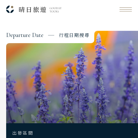
D
e
p
a
r
t
u
r
e
D
a
t
e
行
程
日
期
搜
尋
Classic Japan
日本心旅行
Japanese Vibe
日本美學旅
Day 1
Luxury Rail Travel
2026/08/21
日期
日本鐵道旅
中華航空 CI789
航班
Festival & Events
台北桃園 14:45
起飛
主題旅遊賞
峴港機場 16:35
降落
出發區間