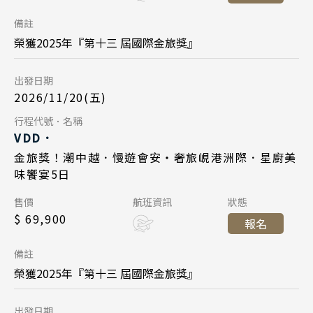
2026/11/20
春節．過年團
日期
台北桃園 16:45
降落
峴港機場 16:35
降落
廣島 山陰山陽 四國
備註
長榮航空 BR383
主題樂園旅遊
航班
榮獲2025年『第十三 屆國際金旅獎』
九州 福岡 山口
Day 5
台北桃園 09:45
日本賞櫻旅遊
起飛
出發日期
泰國
2026/12/01
日期
峴港機場 11:35
降落
2026/11/20(五)
清邁 清萊
中華航空 CI790
航班
Day 5
行程代號．名稱
曼谷 芭達雅 華欣
Day 1
VDD．
峴港機場 17:35
起飛
2026/11/24
日期
蘇美島
金旅獎！潮中越．慢遊會安・奢旅峴港洲際．星廚美
2026/12/04
日期
台北桃園 21:20
降落
味饗宴5日
長榮航空 BR384
航班
中華航空 CI789
越南
航班
Day 1
售價
航班資訊
狀態
峴港機場 12:55
起飛
北越 河內 下龍灣
$ 69,900
台北桃園 14:45
起飛
報名
2026/11/27
日期
台北桃園 16:45
降落
中越 峴港 會安 順化
峴港機場 16:35
降落
備註
長榮航空 BR383
航班
南越 胡志明 富國島 芽莊
榮獲2025年『第十三 屆國際金旅獎』
Day 5
台北桃園 09:45
起飛
中國
出發日期
2026/12/08
日期