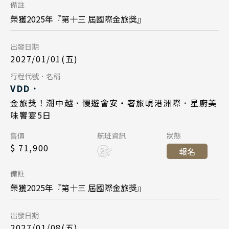
備註
長榮航空 BR383
航班
榮獲2025年『第十三 屆國際金旅獎』
Day 5
台北桃園 09:45
起飛
出發日期
2027/01/12
日期
峴港機場 11:35
降落
2027/01/01(五)
中華航空 CI790
航班
Day 5
行程代號．名稱
Day 1
VDD．
峴港機場 17:35
起飛
2027/01/05
日期
金旅獎！潮中越．慢遊會安・奢旅峴港洲際．星廚美
2027/01/15
日期
台北桃園 21:20
降落
味饗宴5日
長榮航空 BR384
航班
中華航空 CI789
航班
Day 1
售價
航班資訊
狀態
峴港機場 12:55
起飛
$ 71,900
台北桃園 14:45
起飛
報名
2027/01/08
日期
台北桃園 16:45
降落
峴港機場 16:35
降落
備註
長榮航空 BR383
航班
榮獲2025年『第十三 屆國際金旅獎』
Day 5
台北桃園 09:45
起飛
出發日期
2027/01/19
日期
峴港機場 11:35
降落
2027/01/08(五)