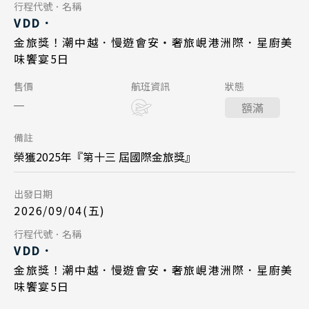
Day 5
行程代號．名稱
Day 1
VDD．
清邁 清萊
峴港機場 17:35
起飛
2026/08/25
日期
金旅獎！潮中越．慢遊會安・奢旅峴港洲際．星廚美
2026/09/18
曼谷 芭達雅 華欣
日期
台北桃園 21:20
降落
味饗宴5日
長榮航空 BR384
航班
蘇美島
中華航空 CI789
航班
Day 1
售價
航班資訊
狀態
峴港機場 12:55
起飛
台北桃園 14:45
起飛
越南
額滿
2026/09/04
日期
台北桃園 16:45
降落
峴港機場 16:35
北越 河內 下龍灣
降落
備註
長榮航空 BR383
航班
中越 峴港 會安 順化
榮獲2025年『第十三 屆國際金旅獎』
Day 5
台北桃園 09:45
起飛
南越 胡志明 富國島 芽莊
出發日期
2026/09/22
日期
峴港機場 11:35
降落
2026/09/04(五)
中國
中華航空 CI790
航班
Day 5
行程代號．名稱
江南 黃山 江西 山東
Day 1
VDD．
峴港機場 17:35
起飛
四川 稻城 西藏
2026/09/08
日期
金旅獎！潮中越．慢遊會安・奢旅峴港洲際．星廚美
2026/10/02
日期
台北桃園 21:20
降落
味饗宴5日
雲南 貴州 張家界 湖北
長榮航空 BR384
航班
中華航空 CI789
航班