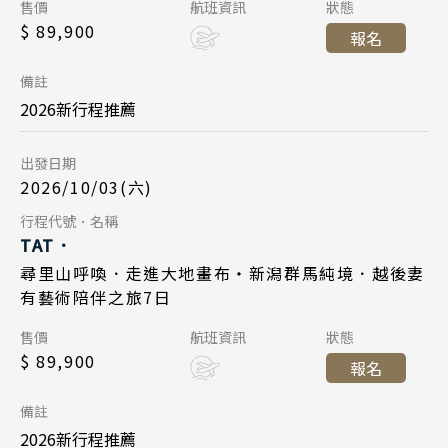
陝西 河南 絲路 新疆
Day 1
售價
航班資訊
狀態
東京成田 18:05
起飛
$ 89,900
台北桃園 13:00
起飛
報名
北京 山西 內蒙 東北
2026/10/03
日期
台北桃園 20:45
降落
東京成田 17:15
降落
備註
韓國
日本航空 JL802
航班
2026新行程推薦
Day 7
首爾 釜山 濟州
台北桃園 10:00
起飛
出發日期
2026/10/30
日期
東京成田 14:25
降落
馬來西亞 新加坡
2026/10/03(六)
國泰航空 CX451
航班
吉隆坡 麻六甲
Day 7
行程代號．名稱
Day 1
TAT．
檳城 蘭卡威
東京成田 15:45
起飛
2026/10/09
日期
尋里山呼喚．走進大地畫布・新潟群馬純境．越後妻
2026/11/07
日期
台北桃園 18:25
降落
有藝術陪伴之旅7日
日本航空 JL809
航班
國泰航空 CX450
航班
Day 1
售價
航班資訊
狀態
東京成田 18:05
起飛
$ 89,900
台北桃園 13:00
起飛
報名
2026/10/24
日期
台北桃園 20:45
Search
降落
東京成田 17:15
降落
行程日期搜尋
備註
日本航空 JL802
航班
2026新行程推薦