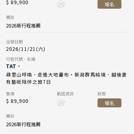
$ 89,900
報名
2026/11/21
日期
四川 稻城 西藏
台北桃園 20:45
降落
備註
雲南 貴州 張家界 湖北
日本航空 JL802
航班
2026新行程推薦
陝西 河南 絲路 新疆
台北桃園 10:00
起飛
北京 山西 內蒙 東北
出發日期
東京成田 14:25
降落
2026/11/21(六)
韓國
Day 7
行程代號．名稱
TAT．
首爾 釜山 濟州
2026/11/27
日期
尋里山呼喚．走進大地畫布・新潟群馬純境．越後妻
馬來西亞 新加坡
有藝術陪伴之旅7日
日本航空 JL809
航班
吉隆坡 麻六甲
售價
航班資訊
狀態
東京成田 18:05
起飛
$ 89,900
檳城 蘭卡威
報名
台北桃園 20:45
降落
備註
2026新行程推薦