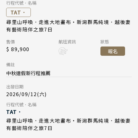
Day 7
行程代號．名稱
Day 1
清邁 清萊
東京成田 15:45
起飛
TAT．
2026/10/01
日期
2026/10/03
曼谷 芭達雅 華欣
日期
尋里山呼喚．走進大地畫布・新潟群馬純境．越後妻
台北桃園 18:25
降落
國泰航空 CX451
有藝術陪伴之旅7日
航班
蘇美島
國泰航空 CX450
航班
Day 1
東京成田 15:45
起飛
售價
航班資訊
狀態
台北桃園 13:00
起飛
越南
$ 89,900
報名
2026/09/12
日期
台北桃園 18:25
降落
東京成田 17:15
北越 河內 下龍灣
降落
日本航空 JL802
航班
備註
中越 峴港 會安 順化
中秋連假新行程推薦
Day 7
台北桃園 10:00
起飛
南越 胡志明 富國島 芽莊
出發日期
2026/10/09
日期
東京成田 14:25
降落
2026/09/12(六)
中國
國泰航空 CX451
航班
Day 7
行程代號．名稱
江南 黃山 江西 山東
Day 1
TAT．
東京成田 15:45
起飛
四川 稻城 西藏
2026/09/18
日期
尋里山呼喚．走進大地畫布・新潟群馬純境．越後妻
2026/10/24
日期
台北桃園 18:25
降落
有藝術陪伴之旅7日
雲南 貴州 張家界 湖北
日本航空 JL809
航班
國泰航空 CX450
航班