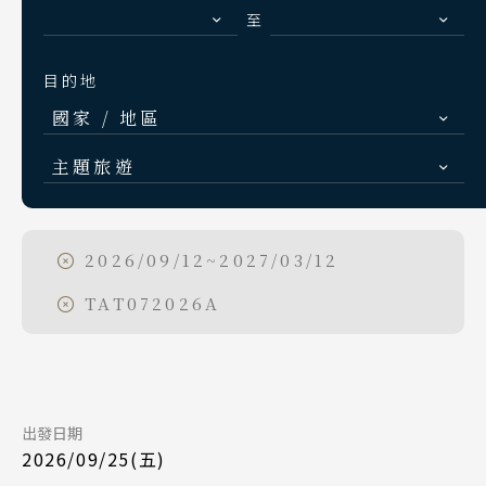
S.E. Asia & Islands
至
海島東南亞
目的地
Classic China
國家 / 地區
中國雅學賞
Day 1
日本
主題旅遊
北海道 札幌 函館
2026/09/12
日期
日本賞楓旅遊
東北 仙台 青森
國泰航空 CX450
航班
點燈．白川鄉
2026/09/12~2027/03/12
Day 1
北陸 名古屋 小松
台北桃園 13:00
起飛
慶典．祭典旅
TAT072026A
2026/09/25
日期
關東 東京 伊豆
東京成田 17:15
降落
春節．過年團
關西 大阪 京都
國泰航空 CX450
航班
Day 7
主題樂園旅遊
廣島 山陰山陽 四國
台北桃園 13:00
起飛
九州 福岡 山口
日本賞櫻旅遊
出發日期
2026/09/18
日期
東京成田 17:15
降落
2026/09/25(五)
國泰航空 CX451
航班
泰國