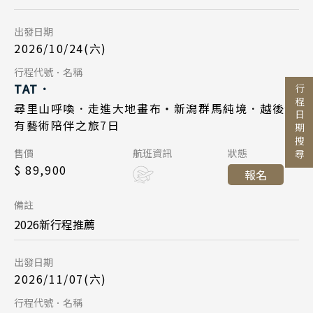
Day 7
台北桃園 10:00
起飛
出發日期
2026/11/13
日期
東京成田 14:25
降落
出發區間
2026/10/24(六)
國泰航空 CX451
航班
至
Day 7
行程代號．名稱
Day 1
TAT．
東京成田 15:45
起飛
行程日期搜尋
2026/10/30
日期
尋里山呼喚．走進大地畫布・新潟群馬純境．越後妻
2026/11/14
日期
台北桃園 18:25
降落
目的地
有藝術陪伴之旅7日
日本航空 JL809
航班
國泰航空 CX450
航班
國家 / 地區
Day 1
售價
航班資訊
狀態
東京成田 18:05
起飛
日本
$ 89,900
台北桃園 13:00
起飛
報名
2026/11/07
日期
台北桃園 20:45
降落
主題旅遊
北海道 札幌 函館
東京成田 17:15
降落
備註
日本航空 JL802
航班
日本賞楓旅遊
東北 仙台 青森
2026新行程推薦
Day 7
台北桃園 10:00
起飛
點燈．白川鄉
北陸 名古屋 小松
搜尋
出發日期
2026/11/20
日期
東京成田 14:25
降落
關東 東京 伊豆
慶典．祭典旅
2026/11/07(六)
國泰航空 CX451
航班
關西 大阪 京都
春節．過年團
Day 7
行程代號．名稱