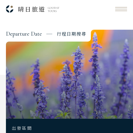
D
e
p
a
r
t
u
r
e
D
a
t
e
行
程
日
期
搜
尋
Classic Japan
日本心旅行
Japanese Vibe
日本美學旅
Luxury Rail Travel
日本鐵道旅
Festival & Events
主題旅遊賞
出發區間