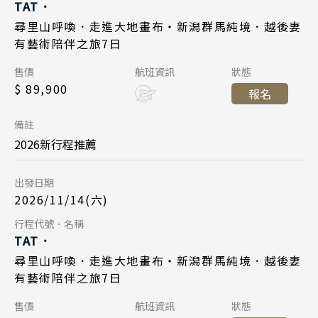
Day 1
TAT．
廣島 山陰山陽 四國
東京成田 15:45
起飛
主題樂園旅遊
2026/11/13
日期
尋里山呼喚．走進大地畫布・新潟群馬純境．越後妻
2026/11/21
九州 福岡 山口
日期
台北桃園 18:25
降落
有藝術陪伴之旅7日
日本賞櫻旅遊
日本航空 JL809
航班
國泰航空 CX450
航班
泰國
Day 1
售價
航班資訊
狀態
東京成田 18:05
起飛
$ 89,900
台北桃園 13:00
起飛
清邁 清萊
報名
2026/11/14
日期
台北桃園 20:45
降落
東京成田 17:15
曼谷 芭達雅 華欣
降落
備註
日本航空 JL802
航班
蘇美島
2026新行程推薦
Day 7
台北桃園 10:00
起飛
越南
出發日期
2026/11/27
日期
東京成田 14:25
降落
2026/11/14(六)
北越 河內 下龍灣
國泰航空 CX451
航班
Day 7
行程代號．名稱
中越 峴港 會安 順化
TAT．
東京成田 15:45
起飛
南越 胡志明 富國島 芽莊
2026/11/20
日期
尋里山呼喚．走進大地畫布・新潟群馬純境．越後妻
台北桃園 18:25
降落
有藝術陪伴之旅7日
日本航空 JL809
航班
中國
Day 1
售價
航班資訊
狀態
東京成田 18:05
江南 黃山 江西 山東
起飛