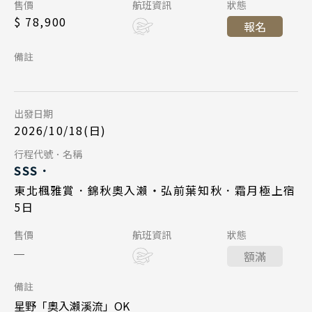
陝西 河南 絲路 新疆
Day 1
售價
航班資訊
狀態
東北仙台 17:20
起飛
$ 78,900
報名
北京 山西 內蒙 東北
2026/10/18
日期
台北桃園 20:10
降落
備註
韓國
星宇航空 JX862
航班
首爾 釜山 濟州
台北桃園 11:35
起飛
出發日期
東北仙台 16:00
降落
馬來西亞 新加坡
2026/10/18(日)
吉隆坡 麻六甲
Day 5
行程代號．名稱
SSS．
檳城 蘭卡威
2026/10/22
日期
東北楓雅賞．錦秋奧入瀨・弘前葉知秋．霜月極上宿
5日
星宇航空 JX863
航班
Day 1
售價
航班資訊
狀態
東北仙台 17:20
起飛
額滿
2026/10/27
日期
台北桃園 20:10
Search
降落
行程日期搜尋
備註
星宇航空 JX862
航班
星野「奧入瀨溪流」OK