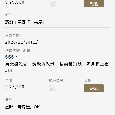
$ 79,900
報名
2026/11/24
日期
四川 稻城 西藏
台北桃園 20:10
降落
備註
雲南 貴州 張家界 湖北
星宇航空 JX862
航班
清訂！星野「青森屋」
陝西 河南 絲路 新疆
台北桃園 11:35
起飛
北京 山西 內蒙 東北
出發日期
東北仙台 16:00
降落
2026/11/24(二)
韓國
Day 5
行程代號．名稱
SSS．
首爾 釜山 濟州
2026/11/28
日期
東北楓雅賞．錦秋奧入瀨・弘前葉知秋．霜月極上宿
馬來西亞 新加坡
5日
星宇航空 JX863
航班
吉隆坡 麻六甲
售價
航班資訊
狀態
東北仙台 17:20
起飛
$ 75,900
檳城 蘭卡威
報名
台北桃園 20:10
降落
備註
星野「青森屋」OK