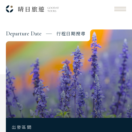
D
e
p
a
r
t
u
r
e
D
a
t
e
行
程
日
期
搜
尋
Classic Japan
日本心旅行
Japanese Vibe
日本美學旅
Luxury Rail Travel
日本鐵道旅
Festival & Events
主題旅遊賞
出發區間