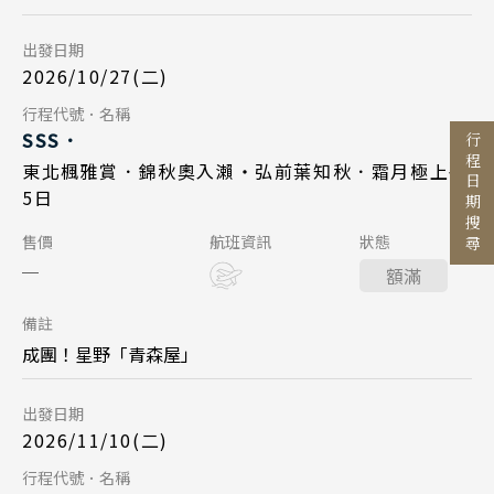
台北桃園 11:35
起飛
出發日期
東北仙台 16:00
降落
出發區間
2026/10/27(二)
至
Day 5
行程代號．名稱
SSS．
行程日期搜尋
2026/10/31
日期
東北楓雅賞．錦秋奧入瀨・弘前葉知秋．霜月極上宿
目的地
5日
星宇航空 JX863
航班
國家 / 地區
Day 1
售價
航班資訊
狀態
東北仙台 17:20
起飛
日本
額滿
2026/11/10
日期
台北桃園 20:10
降落
主題旅遊
北海道 札幌 函館
備註
星宇航空 JX862
航班
日本賞楓旅遊
東北 仙台 青森
成團！星野「青森屋」
台北桃園 11:35
起飛
點燈．白川鄉
北陸 名古屋 小松
搜尋
出發日期
東北仙台 16:00
降落
關東 東京 伊豆
慶典．祭典旅
2026/11/10(二)
關西 大阪 京都
春節．過年團
Day 5
行程代號．名稱