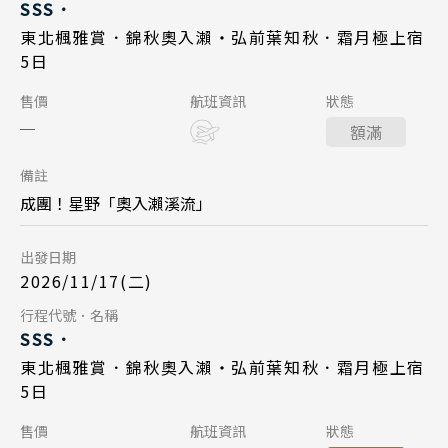
SSS．
廣島 山陰山陽 四國
主題樂園旅遊
2026/11/14
日期
東北楓雅賞．錦秋奧入瀨・弘前葉知秋．霜月極上宿
九州 福岡 山口
5日
日本賞櫻旅遊
星宇航空 JX863
航班
泰國
Day 1
售價
航班資訊
狀態
東北仙台 17:20
起飛
清邁 清萊
額滿
2026/11/17
日期
台北桃園 20:10
降落
曼谷 芭達雅 華欣
備註
星宇航空 JX862
航班
蘇美島
成團！星野「奧入瀨溪流」
台北桃園 11:35
起飛
越南
出發日期
東北仙台 16:00
降落
2026/11/17(二)
北越 河內 下龍灣
Day 5
行程代號．名稱
中越 峴港 會安 順化
SSS．
南越 胡志明 富國島 芽莊
2026/11/21
日期
東北楓雅賞．錦秋奧入瀨・弘前葉知秋．霜月極上宿
5日
星宇航空 JX863
航班
中國
Day 1
售價
航班資訊
狀態
東北仙台 17:20
江南 黃山 江西 山東
起飛