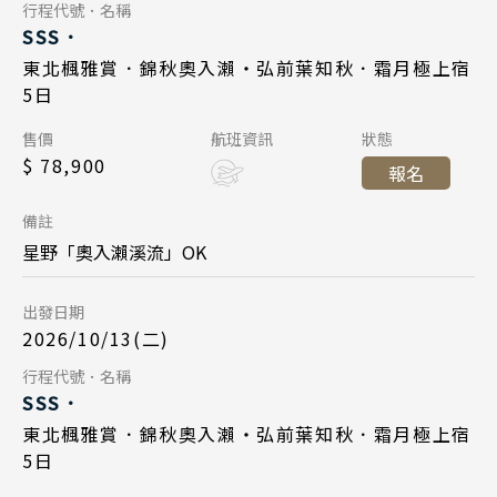
Day 5
行程代號．名稱
SSS．
清邁 清萊
2026/10/10
日期
東北楓雅賞．錦秋奧入瀨・弘前葉知秋．霜月極上宿
曼谷 芭達雅 華欣
5日
星宇航空 JX863
航班
蘇美島
Day 1
售價
航班資訊
狀態
東北仙台 17:20
起飛
$ 78,900
越南
報名
2026/10/13
日期
台北桃園 20:10
降落
北越 河內 下龍灣
備註
星宇航空 JX862
航班
中越 峴港 會安 順化
星野「奧入瀨溪流」OK
台北桃園 11:35
起飛
南越 胡志明 富國島 芽莊
出發日期
東北仙台 16:00
降落
2026/10/13(二)
中國
Day 5
行程代號．名稱
江南 黃山 江西 山東
SSS．
四川 稻城 西藏
2026/10/17
日期
東北楓雅賞．錦秋奧入瀨・弘前葉知秋．霜月極上宿
5日
雲南 貴州 張家界 湖北
星宇航空 JX863
航班