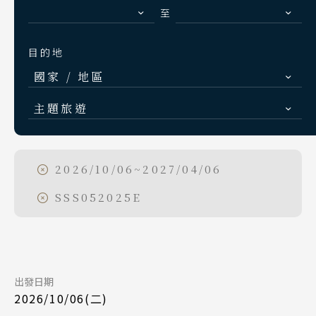
S.E. Asia & Islands
至
海島東南亞
目的地
Classic China
國家 / 地區
中國雅學賞
日本
主題旅遊
北海道 札幌 函館
日本賞楓旅遊
東北 仙台 青森
點燈．白川鄉
2026/10/06~2027/04/06
Day 1
北陸 名古屋 小松
慶典．祭典旅
SSS052025E
2026/10/06
日期
關東 東京 伊豆
春節．過年團
關西 大阪 京都
星宇航空 JX862
航班
主題樂園旅遊
廣島 山陰山陽 四國
台北桃園 11:35
起飛
九州 福岡 山口
日本賞櫻旅遊
出發日期
東北仙台 16:00
降落
2026/10/06(二)
泰國