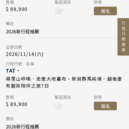
陝西 河南 絲路 新疆
Day 1
出發區間
售價
航班資訊
狀態
東京成田 18:05
起飛
$ 89,900
台北桃園 13:00
起飛
報名
北京 山西 內蒙 東北
至
2026/11/14
日期
台北桃園 20:45
降落
東京成田 17:15
降落
備註
行程日期搜尋
韓國
日本航空 JL802
航班
2026新行程推薦
Day 7
首爾 釜山 濟州
目的地
台北桃園 10:00
起飛
國家 / 地區
出發日期
2026/11/27
日期
東京成田 14:25
降落
馬來西亞 新加坡
2026/11/14(六)
日本
國泰航空 CX451
航班
吉隆坡 麻六甲
Day 7
行程代號．名稱
主題旅遊
北海道 札幌 函館
TAT．
檳城 蘭卡威
東京成田 15:45
起飛
日本賞楓旅遊
2026/11/20
東北 仙台 青森
日期
尋里山呼喚．走進大地畫布・新潟群馬純境．越後妻
台北桃園 18:25
降落
有藝術陪伴之旅7日
點燈．白川鄉
北陸 名古屋 小松
搜尋
日本航空 JL809
航班
Day 1
關東 東京 伊豆
售價
航班資訊
狀態
慶典．祭典旅
東京成田 18:05
起飛
$ 89,900
報名
關西 大阪 京都
2026/11/21
春節．過年團
日期
台北桃園 20:45
降落
廣島 山陰山陽 四國
備註
日本航空 JL802
主題樂園旅遊
航班
2026新行程推薦
九州 福岡 山口