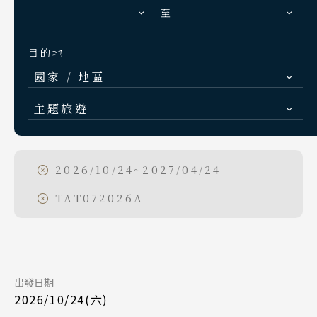
S.E. Asia & Islands
至
Day 7
海島東南亞
2026/10/30
日期
目的地
Classic China
國家 / 地區
中國雅學賞
國泰航空 CX451
航班
Day 1
日本
東京成田 15:45
起飛
主題旅遊
北海道 札幌 函館
2026/11/07
日期
台北桃園 18:25
降落
日本賞楓旅遊
東北 仙台 青森
國泰航空 CX450
航班
點燈．白川鄉
2026/10/24~2027/04/24
Day 1
北陸 名古屋 小松
台北桃園 13:00
起飛
慶典．祭典旅
TAT072026A
2026/10/24
日期
關東 東京 伊豆
東京成田 17:15
降落
春節．過年團
關西 大阪 京都
日本航空 JL802
航班
Day 7
主題樂園旅遊
廣島 山陰山陽 四國
台北桃園 10:00
起飛
九州 福岡 山口
日本賞櫻旅遊
出發日期
2026/11/13
日期
東京成田 14:25
降落
2026/10/24(六)
國泰航空 CX451
航班
泰國