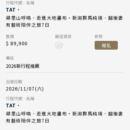
Day 7
行程代號．名稱
Day 1
TAT．
清邁 清萊
東京成田 15:45
起飛
2026/10/30
日期
尋里山呼喚．走進大地畫布・新潟群馬純境．越後妻
2026/11/14
曼谷 芭達雅 華欣
日期
台北桃園 18:25
降落
有藝術陪伴之旅7日
日本航空 JL809
航班
蘇美島
國泰航空 CX450
航班
Day 1
售價
航班資訊
狀態
東京成田 18:05
起飛
$ 89,900
台北桃園 13:00
起飛
越南
報名
2026/11/07
日期
台北桃園 20:45
降落
東京成田 17:15
北越 河內 下龍灣
降落
備註
日本航空 JL802
航班
中越 峴港 會安 順化
2026新行程推薦
Day 7
台北桃園 10:00
起飛
南越 胡志明 富國島 芽莊
出發日期
2026/11/20
日期
東京成田 14:25
降落
2026/11/07(六)
中國
國泰航空 CX451
航班
Search
Day 7
行程代號．名稱
江南 黃山 江西 山東
Day 1
TAT．
行程日期搜尋
東京成田 15:45
起飛
四川 稻城 西藏
2026/11/13
日期
尋里山呼喚．走進大地畫布・新潟群馬純境．越後妻
2026/11/21
日期
台北桃園 18:25
降落
有藝術陪伴之旅7日
雲南 貴州 張家界 湖北
日本航空 JL809
航班
國泰航空 CX450
航班