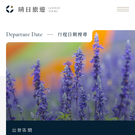
D
e
p
a
r
t
u
r
e
D
a
t
e
行
程
日
期
搜
尋
Classic Japan
日本心旅行
Japanese Vibe
日本美學旅
Day 1
Luxury Rail Travel
2026/10/24
日期
日本鐵道旅
國泰航空 CX450
航班
Festival & Events
台北桃園 13:00
起飛
主題旅遊賞
東京成田 17:15
降落
出發區間