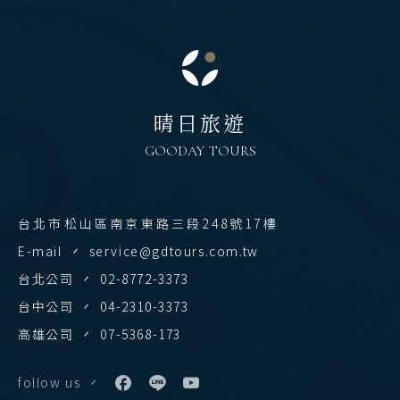
雲南 貴州 張家界 湖北
陝西 河南 絲路 新疆
北京 山西 內蒙 東北
晴日旅遊
韓國
GOODAY TOURS
首爾 釜山 濟州
馬來西亞 新加坡
台北市松山區南京東路三段248號17樓
吉隆坡 麻六甲
E-mail
service@gdtours.com.tw
檳城 蘭卡威
台北公司
02-8772-3373
台中公司
04-2310-3373
高雄公司
07-5368-173
follow us