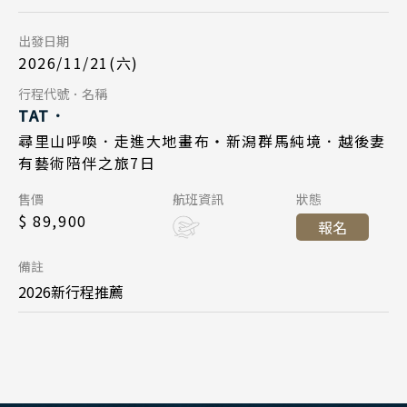
台北桃園 10:00
日本賞櫻旅遊
起飛
出發日期
泰國
東京成田 14:25
降落
2026/11/21(六)
清邁 清萊
Day 7
行程代號．名稱
曼谷 芭達雅 華欣
TAT．
2026/11/27
日期
蘇美島
尋里山呼喚．走進大地畫布・新潟群馬純境．越後妻
有藝術陪伴之旅7日
日本航空 JL809
航班
越南
售價
航班資訊
狀態
東京成田 18:05
起飛
北越 河內 下龍灣
$ 89,900
報名
台北桃園 20:45
降落
中越 峴港 會安 順化
備註
南越 胡志明 富國島 芽莊
2026新行程推薦
中國
江南 黃山 江西 山東
四川 稻城 西藏