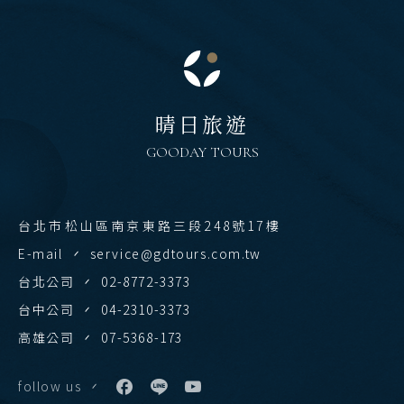
雲南 貴州 張家界 湖北
陝西 河南 絲路 新疆
北京 山西 內蒙 東北
晴日旅遊
韓國
GOODAY TOURS
首爾 釜山 濟州
馬來西亞 新加坡
台北市松山區南京東路三段248號17樓
吉隆坡 麻六甲
E-mail
service@gdtours.com.tw
檳城 蘭卡威
台北公司
02-8772-3373
台中公司
04-2310-3373
高雄公司
07-5368-173
follow us