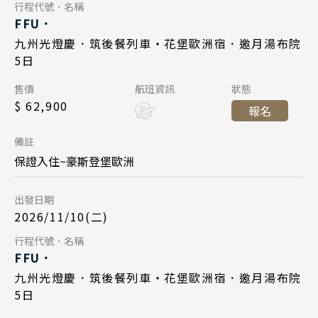
Day 5
行程代號．名稱
Day 1
FFU．
清邁 清萊
九州福岡 12:20
起飛
2026/10/31
日期
九州光燈慶．筑後餐列車・花堡歐洲宿．邀月湯布院
2026/12/08
曼谷 芭達雅 華欣
日期
台北桃園 13:45
降落
5日
中華航空 CI111
航班
蘇美島
長榮航空 BR106
航班
Day 1
售價
航班資訊
狀態
九州福岡 10:55
起飛
$ 62,900
台北桃園 08:10
起飛
越南
報名
2026/11/10
日期
台北桃園 12:30
降落
九州福岡 11:20
北越 河內 下龍灣
降落
備註
中華航空 CI110
航班
中越 峴港 會安 順化
保證入住~豪斯登堡歐洲
Day 5
台北桃園 06:50
起飛
南越 胡志明 富國島 芽莊
出發日期
2026/12/12
日期
九州福岡 09:55
降落
2026/11/10(二)
中國
長榮航空 BR105
航班
Search
Day 5
行程代號．名稱
江南 黃山 江西 山東
Day 1
FFU．
行程日期搜尋
九州福岡 12:20
起飛
四川 稻城 西藏
2026/11/14
日期
九州光燈慶．筑後餐列車・花堡歐洲宿．邀月湯布院
2026/12/15
日期
台北桃園 13:45
降落
5日
雲南 貴州 張家界 湖北
中華航空 CI111
航班
長榮航空 BR106
航班