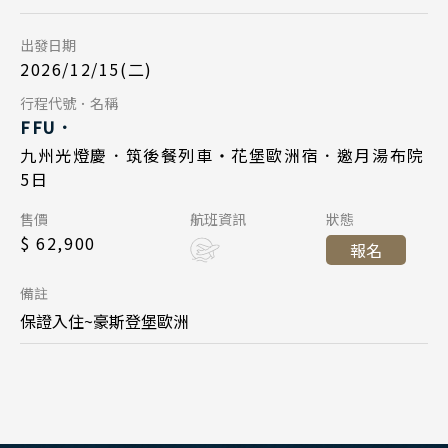
台北桃園 06:50
日本賞櫻旅遊
起飛
出發日期
泰國
九州福岡 09:55
降落
2026/12/15(二)
清邁 清萊
Day 5
行程代號．名稱
曼谷 芭達雅 華欣
FFU．
2026/12/19
日期
蘇美島
九州光燈慶．筑後餐列車・花堡歐洲宿．邀月湯布院
5日
中華航空 CI111
航班
越南
售價
航班資訊
狀態
九州福岡 10:55
起飛
北越 河內 下龍灣
$ 62,900
報名
台北桃園 12:30
降落
中越 峴港 會安 順化
備註
南越 胡志明 富國島 芽莊
保證入住~豪斯登堡歐洲
中國
江南 黃山 江西 山東
四川 稻城 西藏