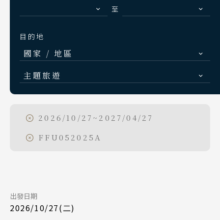
S.E. Asia & Islands
至
Day 5
海島東南亞
2026/10/31
日期
目的地
Classic China
國家 / 地區
中國雅學賞
長榮航空 BR105
航班
Day 1
日本
九州福岡 12:20
起飛
主題旅遊
北海道 札幌 函館
2026/11/10
日期
台北桃園 13:45
降落
日本賞楓旅遊
東北 仙台 青森
長榮航空 BR106
航班
點燈．白川鄉
2026/10/27~2027/04/27
Day 1
北陸 名古屋 小松
台北桃園 08:10
起飛
慶典．祭典旅
FFU052025A
2026/10/27
日期
關東 東京 伊豆
九州福岡 11:20
降落
春節．過年團
關西 大阪 京都
中華航空 CI110
航班
Day 5
主題樂園旅遊
廣島 山陰山陽 四國
台北桃園 06:50
起飛
九州 福岡 山口
日本賞櫻旅遊
出發日期
2026/11/14
日期
九州福岡 09:55
降落
2026/10/27(二)
長榮航空 BR105
航班
泰國