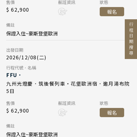
陝西 河南 絲路 新疆
Day 1
出發區間
售價
航班資訊
狀態
九州福岡 10:55
起飛
$ 62,900
台北桃園 08:10
起飛
報名
北京 山西 內蒙 東北
至
2026/12/08
日期
台北桃園 12:30
降落
九州福岡 11:20
降落
備註
行程日期搜尋
韓國
中華航空 CI110
航班
保證入住~豪斯登堡歐洲
Day 5
首爾 釜山 濟州
目的地
台北桃園 06:50
起飛
國家 / 地區
出發日期
2026/12/19
日期
九州福岡 09:55
降落
馬來西亞 新加坡
2026/12/08(二)
日本
長榮航空 BR105
航班
吉隆坡 麻六甲
Day 5
行程代號．名稱
主題旅遊
北海道 札幌 函館
FFU．
檳城 蘭卡威
九州福岡 12:20
起飛
日本賞楓旅遊
2026/12/12
東北 仙台 青森
日期
九州光燈慶．筑後餐列車・花堡歐洲宿．邀月湯布院
台北桃園 13:45
降落
5日
點燈．白川鄉
北陸 名古屋 小松
搜尋
中華航空 CI111
航班
Day 1
關東 東京 伊豆
售價
航班資訊
狀態
慶典．祭典旅
九州福岡 10:55
起飛
$ 62,900
報名
關西 大阪 京都
2026/12/15
春節．過年團
日期
台北桃園 12:30
降落
廣島 山陰山陽 四國
備註
中華航空 CI110
主題樂園旅遊
航班
保證入住~豪斯登堡歐洲
九州 福岡 山口