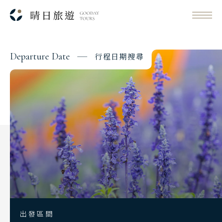
D
e
p
a
r
t
u
r
e
D
a
t
e
行
程
日
期
搜
尋
Classic Japan
日本心旅行
Japanese Vibe
日本美學旅
Day 1
Luxury Rail Travel
2026/10/27
日期
日本鐵道旅
長榮航空 BR106
航班
Festival & Events
台北桃園 08:10
起飛
主題旅遊賞
九州福岡 11:20
降落
出發區間