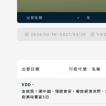
出發區間
至
2026/10/30~2027/04/30
VDD
日期
Day 1
2026
Day 5
2026
日期
出發日期
行程代號
．
名稱
Day 1
Day 1
2026
2026
VDD．
Day 5
Day 5
2026
2026
日期
金旅獎！潮中越．慢遊會安・奢旅峴港洲際．
廚美味饗宴5日
Day 1
Day 1
2026
2026