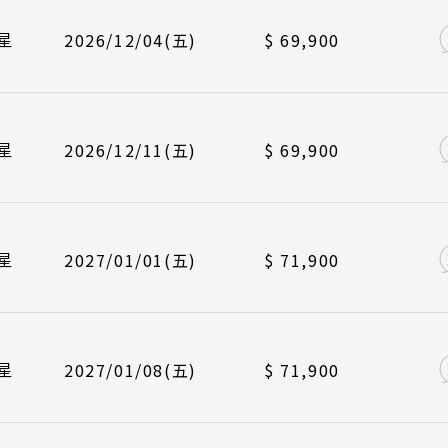
北京 山西 
/12/08
長榮航空 BR384
峴港機場 12
航班
航班
起飛
起飛
星
2026/12/04(五)
$ 69,900
韓國
 地區
主題旅遊
/12/11
/01/01
長榮航空 BR383
中華航空 CI789
台北桃園 09
台北桃園 14
首爾 釜山 
本
日本賞楓旅遊
海道 札幌 函館
/12/15
/01/05
長榮航空 BR384
中華航空 CI790
峴港機場 12
峴港機場 17
航班
起飛
馬來西亞 新
點燈．白川鄉
星
2026/12/11(五)
$ 69,900
搜尋
北 仙台 青森
吉隆坡 麻
慶典．祭典旅
/01/01
/01/08
長榮航空 BR383
中華航空 CI789
台北桃園 09
台北桃園 14
陸 名古屋 小松
檳城 蘭卡威
春節．過年團
Japanese Vibe
Luxury Rail T
東 東京 伊豆
/01/05
/01/12
長榮航空 BR384
中華航空 CI790
峴港機場 12
峴港機場 17
日本美學旅
日本鐵
航班
起飛
星
2027/01/01(五)
$ 71,900
主題樂園旅遊
西 大阪 京都
/01/08
/01/15
長榮航空 BR383
中華航空 CI789
台北桃園 09
台北桃園 14
日本賞櫻旅遊
島 山陰山陽 四國
州 福岡 山口
/01/12
/01/19
長榮航空 BR384
中華航空 CI790
峴港機場 12
峴港機場 17
航班
起飛
星
2027/01/08(五)
$ 71,900
國
/01/15
/01/22
長榮航空 BR383
中華航空 CI789
台北桃園 09
台北桃園 14
邁 清萊