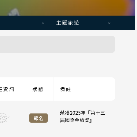
主題旅遊
日本賞楓旅遊
 函館
降落
點燈．白川鄉
青森
慶典．祭典旅
:45
峴港機場 16:35
 小松
春節．過年團
伊豆
:35
台北桃園 21:20
降落
主題樂園旅遊
京都
班資訊
狀態
備註
:45
:45
峴港機場 11:35
峴港機場 16:35
日本賞櫻旅遊
陽 四國
山口
榮獲2025年『第十三
:55
:35
台北桃園 16:45
台北桃園 21:20
降落
報名
屆國際金旅獎』
:45
:45
峴港機場 11:35
峴港機場 16:35