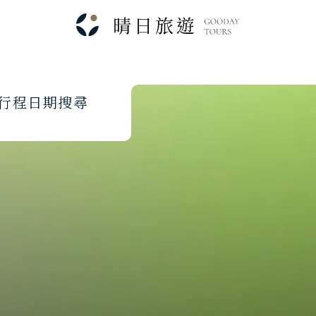
行
程
日
期
搜
尋