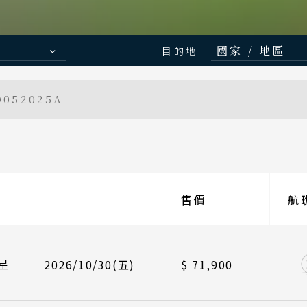
國家 / 地區
目的地
日本
052025A
北海道 札幌
航班
起飛
東北 仙台 
/10/30
中華航空 CI789
台北桃園 14
北陸 名古屋
關東 東京 
/11/03
中華航空 CI790
峴港機場 17
航班
起飛
售價
關西 大阪 
航
/10/30
/11/06
長榮航空 BR383
中華航空 CI789
台北桃園 09
台北桃園 14
廣島 山陰山
九州 福岡 
/11/03
/11/10
長榮航空 BR384
中華航空 CI790
峴港機場 12
峴港機場 17
航班
起飛
星
2026/10/30(五)
$ 71,900
泰國
/11/06
/11/13
長榮航空 BR383
中華航空 CI789
台北桃園 09
台北桃園 14
清邁 清萊