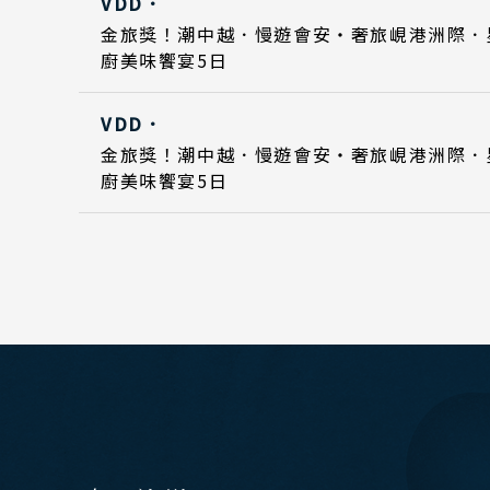
VDD．
Day 5
Day 5
2027
2027
曼
金旅獎！潮中越．慢遊會安・奢旅峴港洲際．
廚美味饗宴5日
Day 1
2027
越
VDD．
Day 5
2027
北
金旅獎！潮中越．慢遊會安・奢旅峴港洲際．
廚美味饗宴5日
中
南
中
Festival & Events
江
主題旅遊賞
四
雲
陝
北