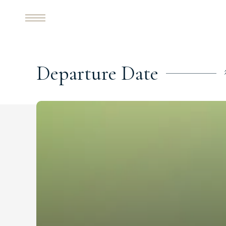
D
e
p
a
r
t
u
r
e
D
a
t
e