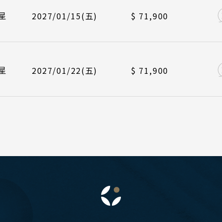
/01/19
/01/26
長榮航空 BR384
中華航空 CI790
峴港機場 12
峴港機場 17
谷 芭達雅 華欣
星
2027/01/15(五)
$ 71,900
蘇美島
/01/22
長榮航空 BR383
台北桃園 09
南
/01/26
長榮航空 BR384
峴港機場 12
越 河內 下龍灣
星
2027/01/22(五)
$ 71,900
越 峴港 會安 順化
越 胡志明 富國島 芽莊
國
S.E. Asia & Islands
Classic China
南 黃山 江西 山東
海島東南亞
中國雅
川 稻城 西藏
南 貴州 張家界 湖北
西 河南 絲路 新疆
京 山西 內蒙 東北