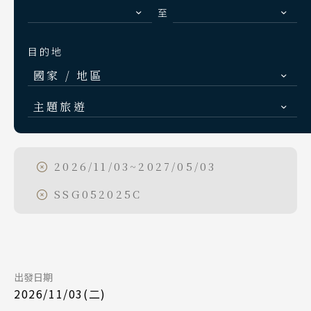
S.E. Asia & Islands
至
海島東南亞
目的地
Classic China
國家 / 地區
中國雅學賞
日本
主題旅遊
北海道 札幌 函館
日本賞楓旅遊
東北 仙台 青森
點燈．白川鄉
2026/11/03~2027/05/03
Day 1
北陸 名古屋 小松
慶典．祭典旅
SSG052025C
2026/11/03
日期
關東 東京 伊豆
Search
行程日期搜尋
春節．過年團
關西 大阪 京都
星宇航空 JX862
航班
主題樂園旅遊
廣島 山陰山陽 四國
台北桃園 11:35
起飛
九州 福岡 山口
日本賞櫻旅遊
出發日期
東北仙台 16:00
降落
出發區間
2026/11/03(二)
泰國
至