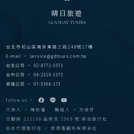
陝西 河南 絲路 新疆
清邁 清萊
晴日旅遊
北京 山西 內蒙 東北
曼谷 芭達雅 華欣
GOODAY TOURS
韓國
蘇美島
首爾 釜山 濟州
越南
台北市松山區南京東路三段248號17樓
馬來西亞 新加坡
E-mail
service@gdtours.com.tw
北越 河內 下龍灣
吉隆坡 麻六甲
台北公司
02-8772-3373
中越 峴港 會安 順化
檳城 蘭卡威
台中公司
04-2310-3373
南越 胡志明 富國島 芽莊
高雄公司
07-5368-173
中國
follow us
江南 黃山 江西 山東
代表人
陳依福
聯絡人
方淑芬
四川 稻城 西藏
交觀綜 222100 品保北 2569 號 綜合旅行社
雲南 貴州 張家界 湖北
日本代理旅行社
旅原喜観光有限会社