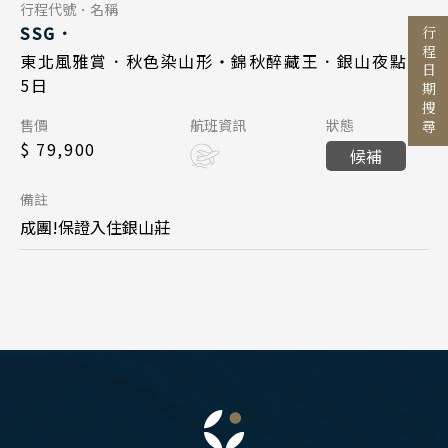
Day 5
行程代號．名稱
SSG．
清邁 清萊
行程日期搜尋
2026/11/07
日期
東北風雅賞．秋色染山形・錦秋醉藏王．銀山夜點燈
曼谷 芭達雅 華欣
目的地
5日
星宇航空 JX863
航班
蘇美島
國家 / 地區
售價
航班資訊
狀態
東北仙台 17:20
起飛
日本
$ 79,900
越南
候補
台北桃園 20:10
降落
主題旅遊
北海道 札幌 函館
北越 河內 下龍灣
備註
日本賞楓旅遊
東北 仙台 青森
中越 峴港 會安 順化
成團!保證入住銀山莊
點燈．白川鄉
北陸 名古屋 小松
搜尋
南越 胡志明 富國島 芽莊
關東 東京 伊豆
慶典．祭典旅
中國
關西 大阪 京都
春節．過年團
江南 黃山 江西 山東
廣島 山陰山陽 四國
主題樂園旅遊
四川 稻城 西藏
九州 福岡 山口
日本賞櫻旅遊
雲南 貴州 張家界 湖北
泰國