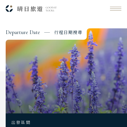
D
e
p
a
r
t
u
r
e
D
a
t
e
行
程
日
期
搜
尋
Classic Japan
日本心旅行
Japanese Vibe
日本美學旅
Luxury Rail Travel
日本鐵道旅
Festival & Events
主題旅遊賞
出發區間