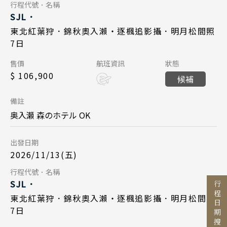
Day 7
行程代號．名稱
SJL．
清邁 清萊
台北桃園 10:00
起飛
2026/11/14
日期
東北紅葉狩．錦秋奧入瀨・逐楓追影攝．明月松間照
曼谷 芭達雅 華欣
東京成田 14:25
降落
7日
日本航空 JL809
航班
蘇美島
Day 6
售價
航班資訊
狀態
東京成田 18:05
起飛
$ 106,900
越南
候補
2026/11/18
日期
台北桃園 21:10
Search
降落
北越 河內 下龍灣
行程日期搜尋
備註
日本航空 JL146
航班
中越 峴港 會安 順化
奥入瀬 森のホテル OK
Day 1
東北青森 15:15
起飛
南越 胡志明 富國島 芽莊
出發日期
2026/11/15
日期
東京羽田 16:40
降落
出發區間
2026/11/13(五)
中國
日本航空 JL802
航班
至
Day 7
行程代號．名稱
江南 黃山 江西 山東
SJL．
台北桃園 10:00
起飛
行程日期搜尋
四川 稻城 西藏
2026/11/19
日期
東北紅葉狩．錦秋奧入瀨・逐楓追影攝．明月松間照
東京成田 14:25
降落
目的地
7日
雲南 貴州 張家界 湖北
日本航空 JL809
航班
國家 / 地區