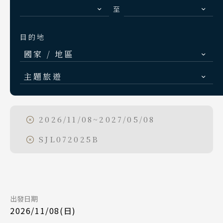
S.E. Asia & Islands
至
Day 1
海島東南亞
2026/11/08
日期
目的地
Classic China
國家 / 地區
中國雅學賞
日本航空 JL802
航班
日本
台北桃園 10:00
起飛
主題旅遊
北海道 札幌 函館
東京成田 14:25
降落
日本賞楓旅遊
東北 仙台 青森
點燈．白川鄉
2026/11/08~2027/05/08
Day 6
北陸 名古屋 小松
慶典．祭典旅
SJL072025B
2026/11/13
日期
關東 東京 伊豆
春節．過年團
關西 大阪 京都
日本航空 JL146
航班
Day 1
主題樂園旅遊
廣島 山陰山陽 四國
東北青森 15:15
起飛
九州 福岡 山口
日本賞櫻旅遊
出發日期
2026/11/13
日期
東京羽田 16:40
降落
2026/11/08(日)
日本航空 JL802
航班
泰國