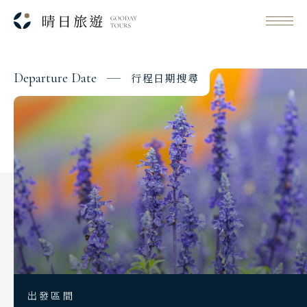
D
e
p
a
r
t
u
r
e
D
a
t
e
行
程
日
期
搜
尋
Classic Japan
日本心旅行
Japanese Vibe
日本美學旅
Luxury Rail Travel
日本鐵道旅
Festival & Events
主題旅遊賞
出發區間