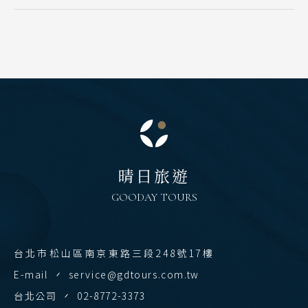
越南
北越 河內 下龍灣
中越 峴港 會安 順化
南越 胡志明 富國島 芽莊
中國
江南 黃山 江西 山東
晴日旅遊
四川 稻城 西藏
GOODAY TOURS
雲南 貴州 張家界 湖北
陝西 河南 絲路 新疆
台北市松山區南京東路三段248號17樓
北京 山西 內蒙 東北
E-mail
service@gdtours.com.tw
韓國
台北公司
02-8772-3373