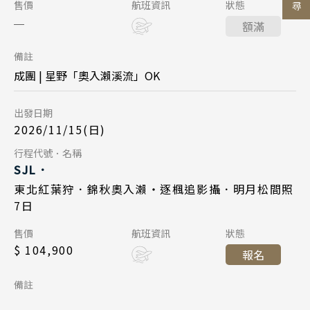
陝西 河南 絲路 新疆
Day 6
售價
航班資訊
狀態
東京成田 18:05
起飛
日本
額滿
北京 山西 內蒙 東北
2026/11/20
日期
台北桃園 21:10
降落
主題旅遊
北海道 札幌 函館
備註
韓國
日本航空 JL146
航班
日本賞楓旅遊
東北 仙台 青森
成團 | 星野「奧入瀨溪流」OK
首爾 釜山 濟州
東北青森 15:15
起飛
點燈．白川鄉
北陸 名古屋 小松
搜尋
出發日期
東京羽田 16:40
降落
關東 東京 伊豆
馬來西亞 新加坡
慶典．祭典旅
2026/11/15(日)
關西 大阪 京都
吉隆坡 麻六甲
春節．過年團
Day 7
行程代號．名稱
SJL．
廣島 山陰山陽 四國
檳城 蘭卡威
主題樂園旅遊
2026/11/21
日期
東北紅葉狩．錦秋奧入瀨・逐楓追影攝．明月松間照
九州 福岡 山口
7日
日本賞櫻旅遊
日本航空 JL809
航班
泰國
售價
航班資訊
狀態
東京成田 18:05
起飛
$ 104,900
清邁 清萊
報名
台北桃園 21:10
降落
曼谷 芭達雅 華欣
備註
蘇美島