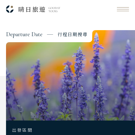
D
e
p
a
r
t
u
r
e
D
a
t
e
行
程
日
期
搜
尋
Classic Japan
日本心旅行
Japanese Vibe
日本美學旅
Day 1
Luxury Rail Travel
2026/11/10
日期
日本鐵道旅
長榮航空 BR106
航班
Festival & Events
台北桃園 08:10
起飛
主題旅遊賞
九州福岡 11:20
降落
出發區間