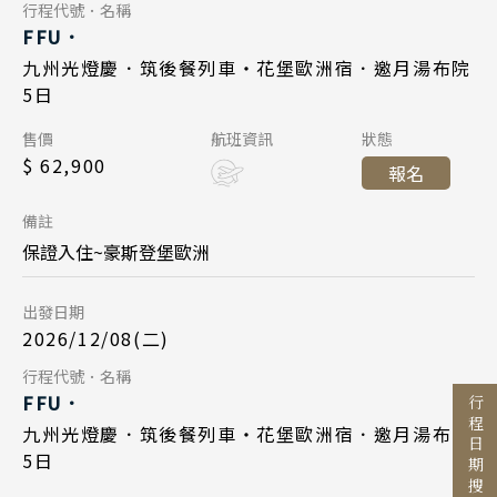
Day 5
行程代號．名稱
Day 1
FFU．
清邁 清萊
九州福岡 12:20
起飛
2026/11/14
日期
九州光燈慶．筑後餐列車・花堡歐洲宿．邀月湯布院
2026/12/15
曼谷 芭達雅 華欣
日期
台北桃園 13:45
降落
5日
中華航空 CI111
航班
蘇美島
長榮航空 BR106
航班
Day 1
售價
航班資訊
狀態
九州福岡 10:55
起飛
$ 62,900
台北桃園 08:10
起飛
越南
報名
2026/12/08
日期
台北桃園 12:30
Search
降落
九州福岡 11:20
北越 河內 下龍灣
降落
行程日期搜尋
備註
中華航空 CI110
航班
中越 峴港 會安 順化
保證入住~豪斯登堡歐洲
Day 5
台北桃園 06:50
起飛
南越 胡志明 富國島 芽莊
出發日期
2026/12/19
日期
九州福岡 09:55
降落
出發區間
2026/12/08(二)
中國
長榮航空 BR105
航班
至
Day 5
行程代號．名稱
江南 黃山 江西 山東
FFU．
九州福岡 12:20
起飛
行程日期搜尋
四川 稻城 西藏
2026/12/12
日期
九州光燈慶．筑後餐列車・花堡歐洲宿．邀月湯布院
台北桃園 13:45
降落
目的地
5日
雲南 貴州 張家界 湖北
中華航空 CI111
航班
國家 / 地區