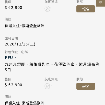
陝西 河南 絲路 新疆
Day 1
售價
航班資訊
狀態
九州福岡 10:55
起飛
日本
$ 62,900
報名
北京 山西 內蒙 東北
2026/12/15
日期
台北桃園 12:30
降落
主題旅遊
北海道 札幌 函館
備註
韓國
中華航空 CI110
航班
日本賞楓旅遊
東北 仙台 青森
保證入住~豪斯登堡歐洲
首爾 釜山 濟州
台北桃園 06:50
起飛
點燈．白川鄉
北陸 名古屋 小松
搜尋
出發日期
九州福岡 09:55
降落
關東 東京 伊豆
馬來西亞 新加坡
慶典．祭典旅
2026/12/15(二)
關西 大阪 京都
吉隆坡 麻六甲
春節．過年團
Day 5
行程代號．名稱
FFU．
廣島 山陰山陽 四國
檳城 蘭卡威
主題樂園旅遊
2026/12/19
日期
九州光燈慶．筑後餐列車・花堡歐洲宿．邀月湯布院
九州 福岡 山口
5日
日本賞櫻旅遊
中華航空 CI111
航班
泰國
售價
航班資訊
狀態
九州福岡 10:55
起飛
$ 62,900
清邁 清萊
報名
台北桃園 12:30
降落
曼谷 芭達雅 華欣
備註
蘇美島
保證入住~豪斯登堡歐洲