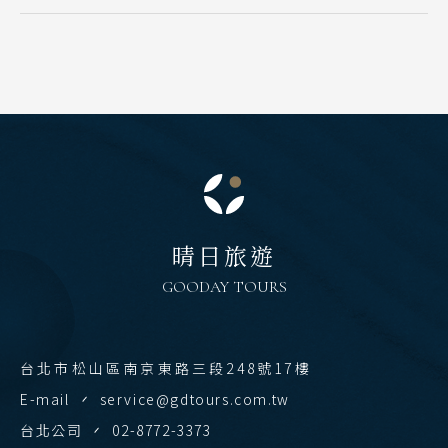
越南
北越 河內 下龍灣
中越 峴港 會安 順化
南越 胡志明 富國島 芽莊
中國
江南 黃山 江西 山東
晴日旅遊
四川 稻城 西藏
GOODAY TOURS
雲南 貴州 張家界 湖北
陝西 河南 絲路 新疆
台北市松山區南京東路三段248號17樓
北京 山西 內蒙 東北
E-mail
service@gdtours.com.tw
韓國
台北公司
02-8772-3373