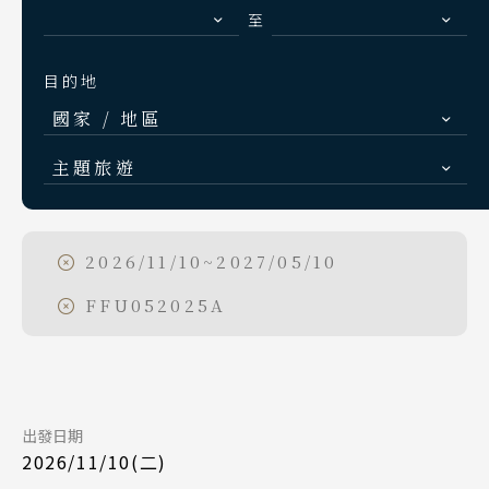
S.E. Asia & Islands
至
Day 5
海島東南亞
2026/11/14
日期
目的地
Classic China
國家 / 地區
中國雅學賞
長榮航空 BR105
航班
Day 1
日本
九州福岡 12:20
起飛
主題旅遊
北海道 札幌 函館
2026/12/08
日期
台北桃園 13:45
降落
日本賞楓旅遊
東北 仙台 青森
長榮航空 BR106
航班
點燈．白川鄉
2026/11/10~2027/05/10
Day 1
北陸 名古屋 小松
台北桃園 08:10
起飛
慶典．祭典旅
FFU052025A
2026/11/10
日期
關東 東京 伊豆
九州福岡 11:20
降落
春節．過年團
關西 大阪 京都
中華航空 CI110
航班
Day 5
主題樂園旅遊
廣島 山陰山陽 四國
台北桃園 06:50
起飛
九州 福岡 山口
日本賞櫻旅遊
出發日期
2026/12/12
日期
九州福岡 09:55
降落
2026/11/10(二)
長榮航空 BR105
航班
泰國