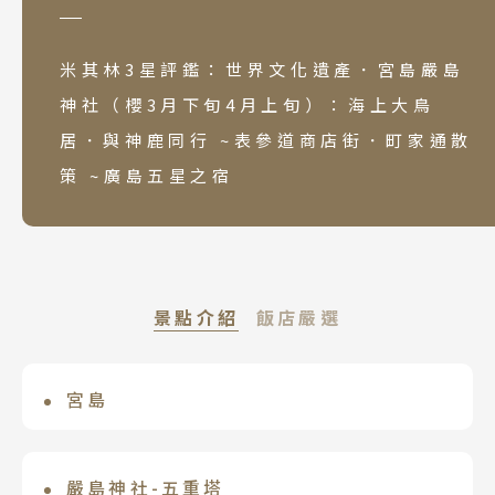
米其林3星評鑑：世界文化遺產．宮島嚴島
神社（櫻3月下旬4月上旬）：海上大鳥
居．與神鹿同行 ~表參道商店街．町家通散
策 ~廣島五星之宿
景點介紹
飯店嚴選
宮島
廣島希爾頓酒店
與仙台「松島」、京都「天橋立」並稱日
市中心地帶，距廣島和平紀念公園和博物
本三景。宮島又被稱為「神之島」，自古
館、廣島城以及多個中轉站僅不到 5 分鐘
嚴島神社-五重塔
廣島喜來登大飯店