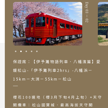
Day 03 － 01
Day 03 － 02
保證席：【伊予灘物語列車．八幡濱篇】愛
媛松山-「伊予灘列車2hrs」-八幡浜－
15km－大洲－55km－松山
櫻花100選地（櫻3月下旬4月上旬）+天守
閣纜車：松山國寶城．最高海拔天守閣