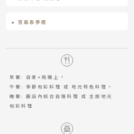
以來即以有神靈居住，而得到人們虔誠的
路程。平和通的商店、餐廳和娛樂場所距
千畳閣旁的五重塔為國重要文化財，建築
廣島第一家國際豪華品牌五星級飯店，緊
信仰，因此島上的原始森林、大自然、神
酒店僅有 10 分鐘路程。酒店擁有 2,302
樣式巧妙融合了和風和唐風，色彩鮮豔的
鄰JR廣島站新幹線口地理位置優越。所有
宮島表參道
社以及具有歷史性的建築等均受到完善的
平方米的活動空間，設有四間餐廳。從酒
朱色與形狀優美的屋頂，所打造的雅致剪
客房皆有35㎡以上，寬敞的空間充滿開放
保護。
店的天際線露臺可欣賞迷人景觀。
宮島最熱鬧的街道，各式各樣商店林立，
影掩映在石疊小徑中，漫步其中靜心感受
感，內部裝潢以白色與木紋為基礎色調，
邊走遍逛、邊逛邊買、邊買邊吃，是旅遊
伽藍之美。※五重塔修復工事
營造出既摩登又自然的放鬆空間。廣島車
樂趣之一。【町家通】靜靜的小路，自然
~2026/12/20，不影響宮島上行程。
站商圈不管是逛街或美食都極其方便與多
悠閒的一種情趣，有古民宅改裝成的咖啡
樣選擇。
店、雜貨店，洋溢著與表參道商店街不同
早餐: 自家+飛機上
的氣氛。
午餐: 季節旬彩料理 或 地元特色料理
晚餐: 飯店內綜合自慢料理 或 主廚地元
旬彩料理