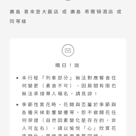
廣島 喜來登大飯店
或
廣島 希爾頓酒店
或
同等級
晴日！說
本行程『列車部分』無法對應餐食任
何變更（素食不可）、因房間有限也
無法承接單人報名，請見諒！
季節性賞花時，花開與否屬於季節與
各種天候影響變遷等，恕不做開花任
何保證（自然因素變化是存在的，非
人可左右），請以愉悅「心」欣賞花
序變化，更增添旅遊美麗回憶。