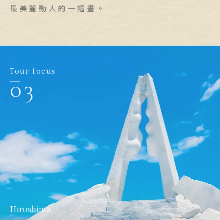
最美麗動人的一幅畫。
Tour focus
03
Ehime
松山城
Hiroshima
Hiroshima