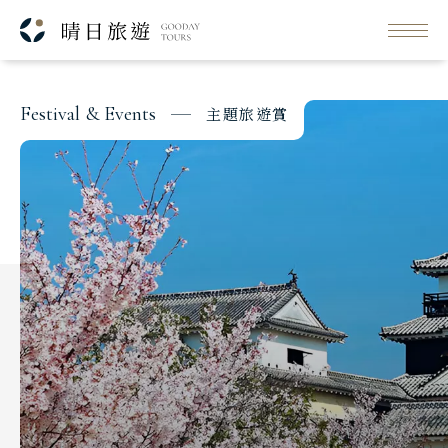
每日行程
RMB
出發日期與價格
F
e
s
t
i
v
a
l
&
E
v
e
n
t
s
主
題
旅
遊
賞
Classic Japan
日本心旅行
Japanese Vibe
日本美學旅
Luxury Rail Travel
日本鐵道旅
Festival & Events
主題旅遊賞