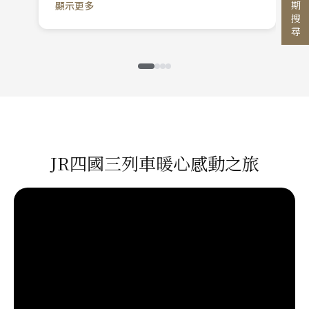
行程日期搜尋
顯示更多
力的在為大家服務讓我們玩得盡興！也感謝同團
國家 / 地區
員的愛心，有時幫忙抬輪椅，使我們覺得很溫馨
和幸福！
日本
主題旅遊
北海道 札幌 函館
日本賞楓旅遊
東北 仙台 青森
點燈．白川鄉
北陸 名古屋 小松
搜尋
關東 東京 伊豆
慶典．祭典旅
JR四國三列車暖心感動之旅
關西 大阪 京都
春節．過年團
廣島 山陰山陽 四國
主題樂園旅遊
九州 福岡 山口
日本賞櫻旅遊
泰國
清邁 清萊
曼谷 芭達雅 華欣