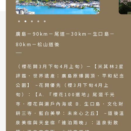
廣島－90km－尾道－30km－生口島－
80km－松山道後
（櫻花開3月下旬4月上旬）－【米其林2星
評鑑．世界遺產：廣島原爆圓頂．平和紀念
公園】 ~花開優先（櫻3月下旬4月上
旬）：【A. 『櫻花100選地』尾道千光
寺．櫻花與瀨戶內海或 B. 生口島．文化財
耕三寺．藍白美學：未來心之丘】 ~道後溫
泉美宿與天皇宿「連泊兩晚」：溫泉街散