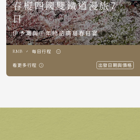
春櫻四國雙鐵道漫旅7
S.E. Asia & Islands
海島東南亞
日
Classic China
伊予灘與千年物語廣島春日宴
中國雅學賞
每日行程
RMB
看更多行程
出發日期與價格