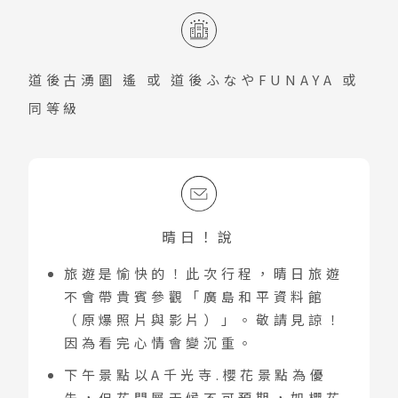
道後古湧園 遙
或
道後ふなやFUNAYA
或
同等級
晴日！說
旅遊是愉快的！此次行程，晴日旅遊
不會帶貴賓參觀「廣島和平資料館
（原爆照片與影片）」。敬請見諒！
因為看完心情會變沉重。
下午景點以A千光寺.櫻花景點為優
先，但花開屬天候不可預期，如櫻花