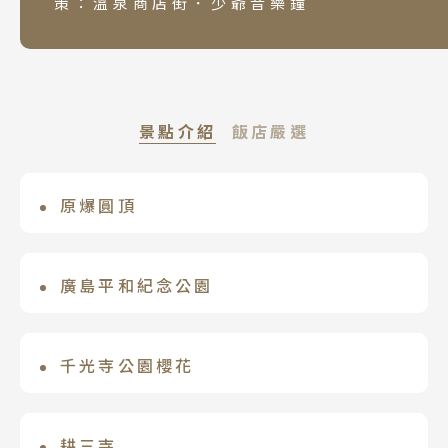
策：溫泉商店街．少爺音樂鐘
景點介紹
飯店嚴選
原爆圓頂
道後ふなやFunaya
作為傳達核武器破壞的建築物，1996 年
擁有近3000年的歷史，是日本引以為傲的
列入聯合國教科文組織世界遺產。為了傳
三大溫泉之所。溫泉區飯店林立，而「道
廣島平和紀念公園
道後古湧園 遙
達原子彈造成災難而留下歷史證據，隨著
後溫泉ふなやFUNAYA飯店」從江戶時期
為和平祈願，在爆炸中心地附近建造的公
道後溫泉區近年來極具話題性的高品質溫
時間的推移，成為呼籲世界廢除核武器和
即創立，不僅擁有獨家日式庭園，更是夏
園。整個園區扮演著警示世人原爆恐怖的
泉旅館。它在 2019 年重新裝修開幕，完
千光寺公園櫻花
永久和平重要性象徵。
目漱石、皇室家族成員造訪道後溫泉時，
角色，紀念著超過10萬名、在原爆中犧牲
美結合了「現代飯店的便利」與「傳統和
指定下榻住宿的絕美絕景溫泉飯店。
公園的櫻花，栽種了染井吉野櫻、枝垂
的無辜生命。2016年美國歐巴馬總統曾訪
風的款待」。位於道後溫泉地區的中心，
櫻、八重櫻等約1500棵不同品種，獲選為
耕三寺
問此地，作為首位美國現職總統在原子彈
是探索周邊地區的便利地點，從頂樓的大