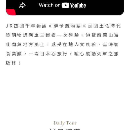
蘇美島
越南
JR四國千年物語×伊予灘物語×志國土佐時代
北越 河內 下龍灣
黎明物語列車三鐵道一次體驗，飽覽四國山海
中越 峴港 會安 順化
壯闊與地方風土，感受在地人文風貌，品味饗
南越 胡志明 富國島 芽莊
食美饌，一場日本心旅行，暖心感動列車之旅
啟程！
中國
江南 黃山 江西 山東
四川 稻城 西藏
雲南 貴州 張家界 湖北
陝西 河南 絲路 新疆
北京 山西 內蒙 東北
Daily Tour