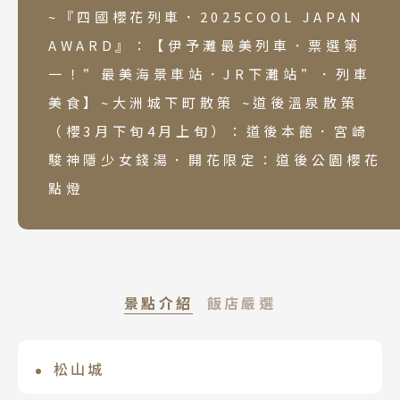
~『四國櫻花列車．2025COOL JAPAN
AWARD』：【伊予灘最美列車．票選第
一！”最美海景車站．JR下灘站”．列車
美食】~大洲城下町散策 ~道後溫泉散策
（櫻3月下旬4月上旬）：道後本館．宮崎
駿神隱少女錢湯．開花限定：道後公園櫻花
點燈
景點介紹
飯店嚴選
松山城
道後ふなやFunaya