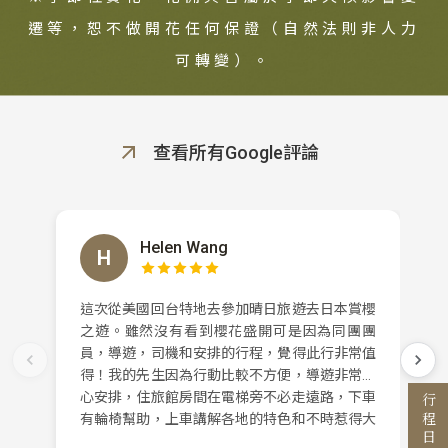
遷等，恕不做開花任何保證（自然法則非人力
可轉變）。
查看所有Google評論
Search
行程日期搜尋
Helen Wang
H
這次從美國回台特地去參加晴日旅遊去日本賞櫻
出發區間
之遊。雖然沒有看到櫻花盛開可是因為同團團
員，導遊，司機和安排的行程，覺得此行非常值
至
得！我的先生因為行動比較不方便，導遊非常貼
心安排，住旅館房間在電梯旁不必走遠路，下車
有輪椅幫助，上車講解各地的特色和不時惹得大
家哈哈大笑的幽默感。 看得出來他每天盡心盡
目的地