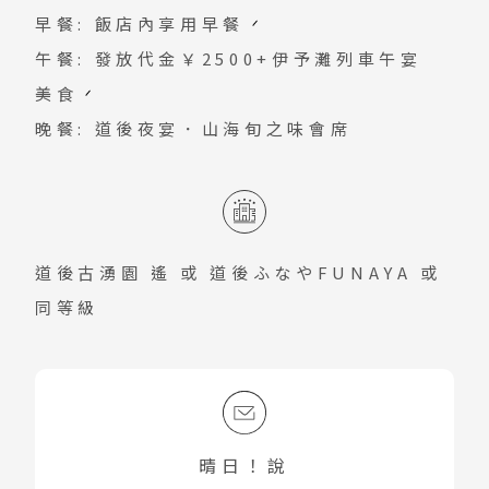
早餐: 飯店內享用早餐
的指標。會有夜櫻LIGHT UP。
午餐: 發放代金￥2500+伊予灘列車午宴
美食
晚餐: 道後夜宴．山海旬之味會席
道後古湧園 遙
或
道後ふなやFUNAYA
或
同等級
晴日！說