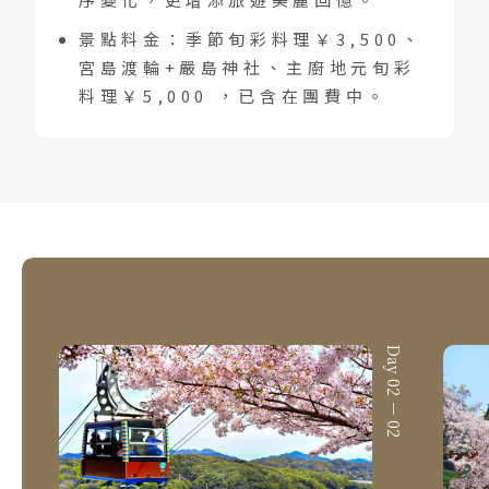
景點料金：季節旬彩料理￥3,500、
宮島渡輪+嚴島神社、主廚地元旬彩
料理￥5,000 ，已含在團費中。
Day 02 － 01
Day 02 － 02