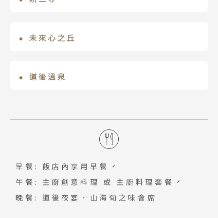
「日本櫻花名所100選」，每到3月下旬至
死者慰靈碑前獻花並發表演說。境內還有
型公共浴池，您可以欣賞到松山市的全
明治時期耕三寺耕三在母親逝去後，為了
4月上旬，是公園內櫻花最美時節，千本櫻
入選環境省「日本音風景百選」的「和平
景。
報答養育之恩打造的寺院。境內共有15座
未來心之丘
將綠意染成一片粉紅海，山、海、櫻花融
鐘」。
建築被國家指定為有形文化財，集江戶文
為一體，而安藤忠雄設計的尾道市立美術
這片營造出神聖壯觀的白色空間，每座雕
化為一身的日光陽明門及擁有千年歷史以
館正坐落其中，為畫面增添豐富度。
刻的寓意與方位皆代表持護佛教的12天。
道後溫泉
上的平等院鳳凰堂的建築，並且大膽加入
重達約三千噸的大量大理石是採集自雕刻
獨創呈現方式，成為兼具博物館與藝術鑑
米其林綠色2星景點評鑑。相傳開池至今
家杭谷一東於義大利的工房所在地卡拉
賞價值的珍貴寺院。
3000年歷史之道後溫泉號稱天下第一古
拉，大理石的潔白襯托出海島最自然的風
湯，上至日本天皇下到平民老百姓都曾享
景，彷彿自己也融入其中。
受過這裡終年不斷，而道後溫泉有個「白
鷺傳說」，優雅地佇立著似乎訴說著對道
早餐: 飯店內享用早餐
後溫泉訴不盡的感恩。
午餐: 主廚創意料理 或 主廚料理套餐
晚餐: 道後夜宴．山海旬之味會席