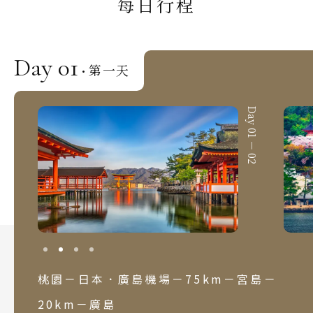
每日行程
韓國
首爾 釜山 濟州
Day 01
馬來西亞 新加坡
第一天
·
吉隆坡 麻六甲
Day 01 － 01
Day 01 － 02
檳城 蘭卡威
桃園－日本．廣島機場－75km－宮島－
20km－廣島