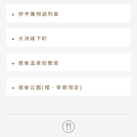
四國著名城廓雄踞海拔132公尺的勝山
擁有近3000年的歷史，是日本引以為傲的
頂，全國僅存12座的天守之中，松山城是
三大溫泉之所。溫泉區飯店林立，而「道
伊予灘物語列車
道後古湧園 遙
最高海 拔的城堡，由築城名人加藤嘉明於
後溫泉ふなやFUNAYA飯店」從江戶時期
2022年春列車更新。「伊予灘物語」，運
道後溫泉區近年來極具話題性的高品質溫
1602年築城，於1627年完成。是江戶時
即創立，不僅擁有獨家日式庭園，更是夏
行於予讃線的松山站到伊予大洲站及八幡
泉旅館。它在 2019 年重新裝修開幕，完
大洲城下町
期末期重要城堡，其城樓、乾櫓、戶無門
目漱石、皇室家族成員造訪道後溫泉時，
浜站之間。以「茜色（夕陽色彩）」、
美結合了「現代飯店的便利」與「傳統和
等21 棟建築，被評定為日本國家級重要文
指定下榻住宿的絕美絕景溫泉飯店。
2022入選GREEN DESTINATIONS全
「金黃色（太陽與橘子顏色）、私人包廂
風的款待」。位於道後溫泉地區的中心，
化遺產，是著名歷史古蹟景點。
球百大綠色永續旅遊地。大洲市位於愛媛
道後溫泉街散策
（陽華之章）」3節車廂構成，裡到外設計
是探索周邊地區的便利地點，從頂樓的大
縣西部，以大洲城為中心，保留了許多具
都別緻典雅，花紋布座椅與溫暖的木質地
型公共浴池，您可以欣賞到松山市的全
可著輕和服往著名的道後公共湯屋，外形
有歷史風情的老街區。另外，流經市中心
板有著居家般愜意氛圍，暖色系列車，眺
景。
和宮崎駿動晝片「神隱少女」油湯場景非
道後公園(櫻．季節限定)
的肱川、山、海等自然景觀也很豐富。名
望窗外山海，車裡車外皆美景。
常相似呢！雖然在這已看不到湯婆婆、千
物美食也很多。
道後公園是位於日本愛媛縣松山市道後町
尋的身影但造型之相似總讓人感動到會心
湯築城遺跡及其附近的一座愛媛縣立的都
一笑；附近的少爺音樂鐘叮叮噹噹的音樂
市公園，道後公園是賞櫻勝地，每逢櫻花
聲中，吸引在場每位遊客的注目。
時節吸引眾多遊客賞櫻。道後公園的櫻花
也是松山地方氣象台的標本木，是櫻前線