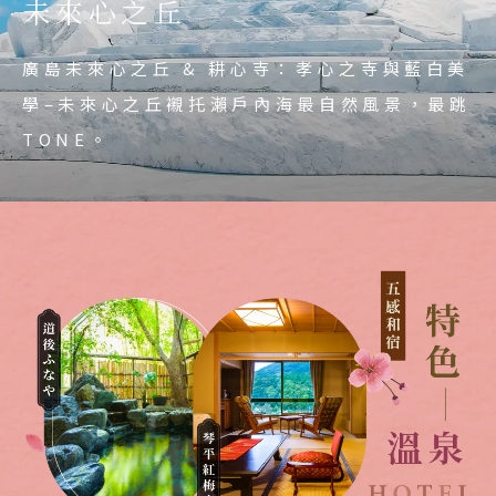
嚴島神社
未來心之丘
Okayama
Kagawa
Tokushima
愛媛松山城 + 二之丸庭園：全國12天守，最高
岡山後樂園
香川栗林公園
德島祖谷溪輕舟秘境
廣島與宮島五星之旅 ( 櫻 ) ：米其林3星評鑑
廣島未來心之丘 & 耕心寺：孝心之寺與藍白美
海拔城堡；也是日本櫻花100選地，米其林星
－嚴島神社+米其林2星評鑑－廣島原爆和平無
岡山後樂園：米其林3星評鑑；日本三大名園與
學–未來心之丘襯托瀨戶內海最自然風景，最跳
栗林公園：米其林合計9星推薦，庭園3星、掬
級景點。 櫻花名景：100選櫻花千光寺、後樂
祖谷溪輕舟秘境：乘舟順流觀，水清偶見游
戰爭。
兼六園、階樂園齊名。
TONE。
月亭2星、一等松2星、偃月橋與飛來峰1星。
園、栗林公園、金刀比羅宮、滿濃公園。
魚，鳥飛音清脆，聳直峽谷奇美壯麗。