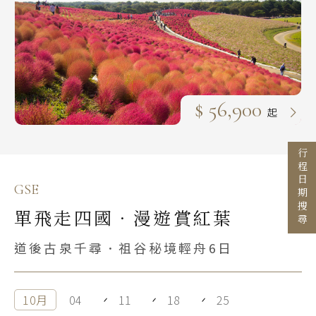
Search
行程日期搜尋
出發區間
$ 56,900
起
至
行程日期搜尋
目的地
GSE
國家 / 地區
單飛走四國．漫遊賞紅葉
日本
道後古泉千尋．祖谷秘境輕舟6日
主題旅遊
北海道 札幌 函館
日本賞楓旅遊
東北 仙台 青森
10月
04
11
18
25
點燈．白川鄉
北陸 名古屋 小松
搜尋