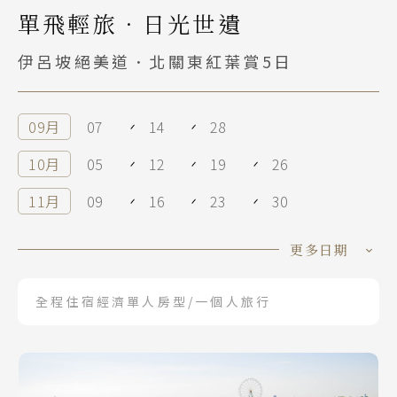
單飛輕旅．日光世遺
伊呂坡絕美道．北關東紅葉賞5日
09月
07
14
28
10月
05
12
19
26
11月
09
16
23
30
12月
07
更多日期
全程住宿經濟單人房型/一個人旅行