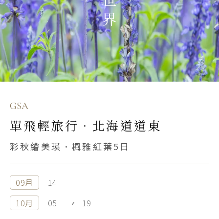
S.E. Asia & Islands
海島東南亞
Classic China
中國雅學賞
GSA
單飛輕旅行．北海道道東
彩秋繪美瑛．楓雅紅葉5日
09月
14
10月
05
19