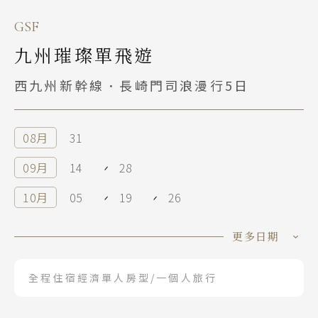
GSF
中國
九州璀璨單飛遊
江南 黃山 江西 山東
西九州新幹線．長崎門司浪漫行5日
四川 稻城 西藏
雲南 貴州 張家界 湖北
陝西 河南 絲路 新疆
08月
31
北京 山西 內蒙 東北
09月
14
28
韓國
10月
05
19
26
首爾 釜山 濟州
11月
09
16
30
更多日期
馬來西亞 新加坡
12月
07
14
全程住宿經濟單人房型/一個人旅行
吉隆坡 麻六甲
01月
04
18
檳城 蘭卡威
02月
01
15