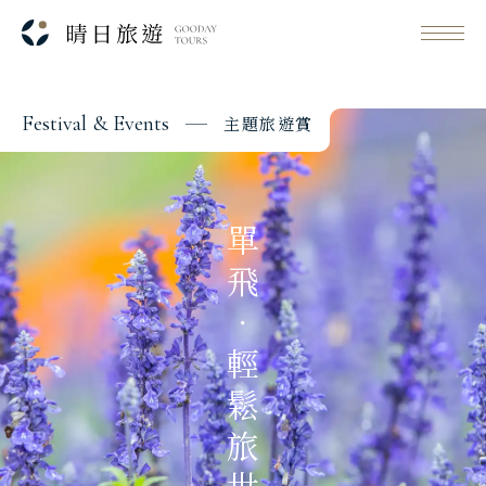
F
e
s
t
i
v
a
l
&
E
v
e
n
t
s
主
題
旅
遊
賞
Classic Japan
日本心旅行
單飛．輕鬆旅世界
Japanese Vibe
日本美學旅
Luxury Rail Travel
日本鐵道旅
Festival & Events
主題旅遊賞