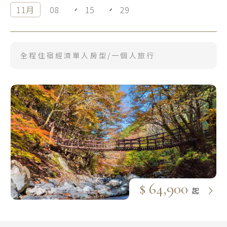
11月
08
15
29
關東 東京 伊豆
慶典．祭典旅
關西 大阪 京都
春節．過年團
廣島 山陰山陽 四國
全程住宿經濟單人房型/一個人旅行
主題樂園旅遊
九州 福岡 山口
日本賞櫻旅遊
泰國
清邁 清萊
曼谷 芭達雅 華欣
蘇美島
越南
$ 64,900
北越 河內 下龍灣
起
中越 峴港 會安 順化
南越 胡志明 富國島 芽莊