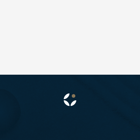
至
S.E. Asia & Islands
Classic China
海島東南亞
中國雅
 地區
主題旅遊
本
日本賞楓旅遊
海道 札幌 函館
點燈．白川鄉
搜尋
北 仙台 青森
慶典．祭典旅
陸 名古屋 小松
春節．過年團
東 東京 伊豆
主題樂園旅遊