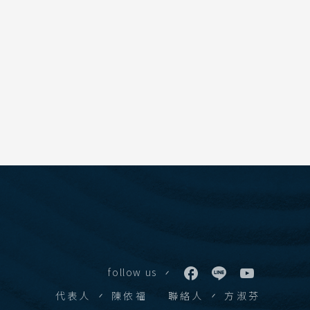
學賞
follow us
代表人
陳依福
聯絡人
方淑芬