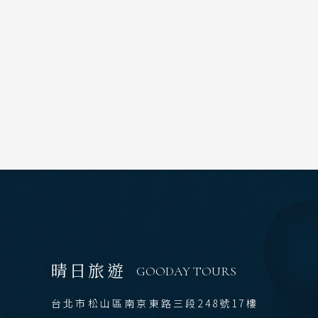
出發區間
目的地
Festival & Events
主題旅遊賞
國家 /
日
北
東
晴日旅遊
GOODAY TOURS
北
關
台北市松山區南京東路三段248號17樓