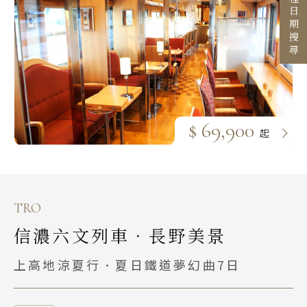
行程日期搜尋
目的地
國家 / 地區
日本
主題旅遊
北海道 札幌 函館
日本賞楓旅遊
東北 仙台 青森
$ 69,900
起
點燈．白川鄉
北陸 名古屋 小松
搜尋
關東 東京 伊豆
慶典．祭典旅
關西 大阪 京都
春節．過年團
TRO
廣島 山陰山陽 四國
主題樂園旅遊
信濃六文列車．長野美景
九州 福岡 山口
日本賞櫻旅遊
上高地涼夏行．夏日鐵道夢幻曲7日
泰國
清邁 清萊