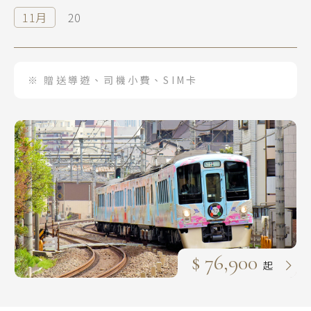
11月
20
※ 贈送導遊、司機小費、SIM卡
$ 76,900
起