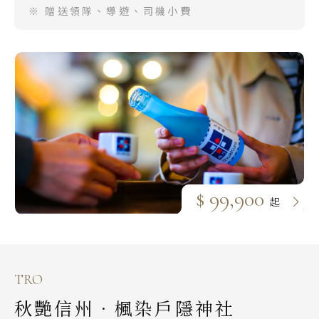
※ 贈送領隊、導遊、司機小費
$ 99,900
起
TRO
秋艷信州．楓染戶隱神社