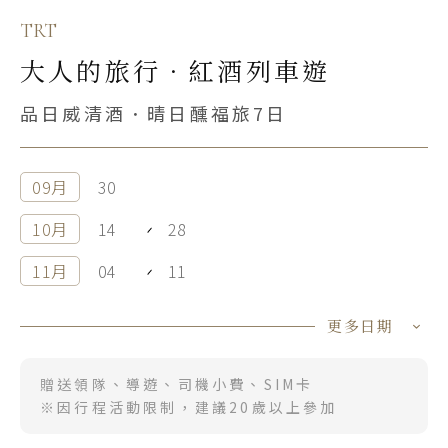
TRT
韓國
大人的旅行．紅酒列車遊
首爾 釜山 濟州
品日威清酒．晴日醺福旅7日
馬來西亞 新加坡
吉隆坡 麻六甲
09月
30
檳城 蘭卡威
10月
14
28
11月
04
11
12月
02
16
更多日期
01月
13
27
贈送領隊、導遊、司機小費、SIM卡
02月
17
24
※因行程活動限制，建議20歲以上參加
03月
10
24