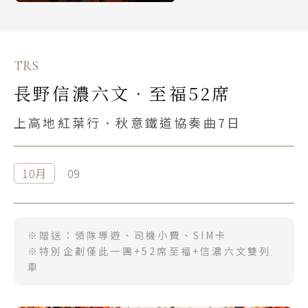
TRS
長野信濃六文．至福52席
上高地紅葉行．秋意鐵道協奏曲7日
10月
09
※贈送：領隊導遊、司機小費、SIM卡
※特別企劃僅此一團+52席至福+信濃六文雙列
車