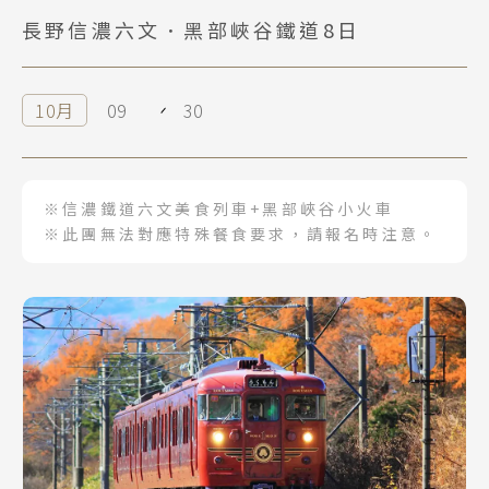
長野信濃六文．黑部峽谷鐵道8日
10月
09
30
※信濃鐵道六文美食列車+黑部峽谷小火車
※此團無法對應特殊餐食要求，請報名時注意。