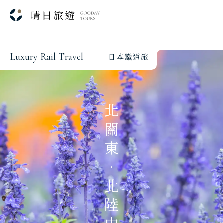
L
u
x
u
r
y
R
a
i
l
T
r
a
v
e
l
日
本
鐵
道
旅
Classic Japan
日本心旅行
北關東．北陸中部
Japanese Vibe
日本美學旅
Luxury Rail Travel
日本鐵道旅
Festival & Events
主題旅遊賞