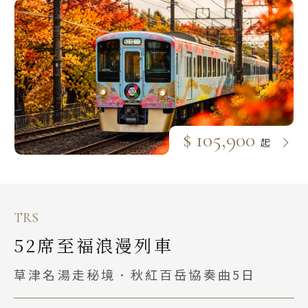
$ 105,900
起
TRS
52席至福浪漫列車
草津名湯走秘境．秋紅百岳協奏曲5日