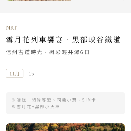
NRT
雪月花列車饗宴．黑部峽谷鐵道
信州古道時光．楓彩輕井澤6日
11月
15
※贈送：領隊導遊、司機小費、SIM卡
※雪月花+黑部小火車