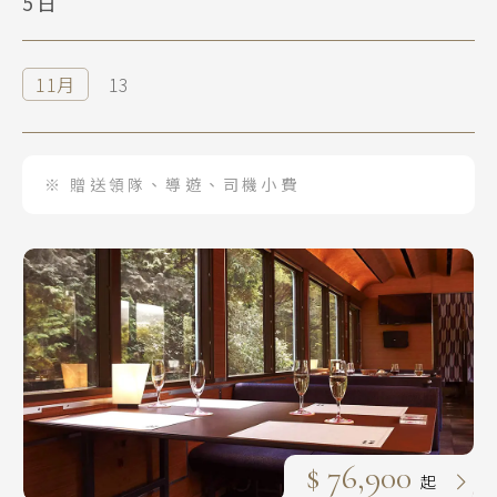
5日
11月
13
※ 贈送領隊、導遊、司機小費
$ 76,900
起