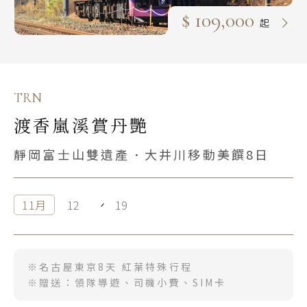
$ 109,000
起
TRN
渡香嵐溪賞丹艷
靜岡富士山雙遺產．大井川移動美饌8日
11月
12
19
※名古屋東京8天 紅葉特殊行程
※贈送：領隊導遊、司機小費、SIM卡