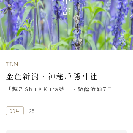
S.E. Asia & Islands
海島東南亞
Classic China
中國雅學賞
TRN
金色新潟．神秘戶隱神社
「越乃Shu＊Kura號」．微醺清酒7日
09月
25