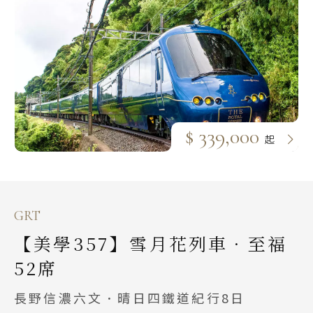
$ 339,000
起
GRT
【美學357】雪月花列車．至福
52席
長野信濃六文．晴日四鐵道紀行8日