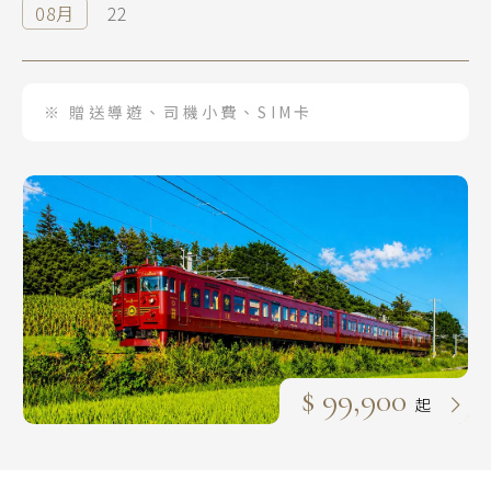
08月
22
曼谷 芭達雅 華欣
蘇美島
越南
※ 贈送導遊、司機小費、SIM卡
北越 河內 下龍灣
中越 峴港 會安 順化
南越 胡志明 富國島 芽莊
中國
江南 黃山 江西 山東
四川 稻城 西藏
$ 99,900
雲南 貴州 張家界 湖北
起
陝西 河南 絲路 新疆
北京 山西 內蒙 東北