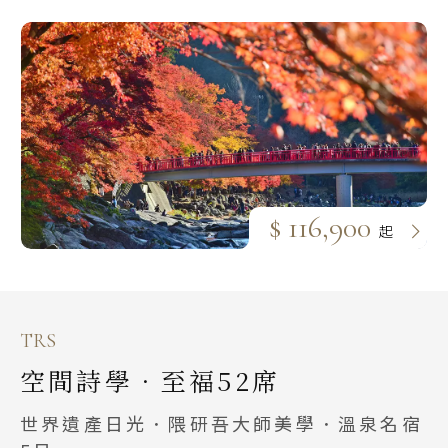
$ 116,900
起
TRS
空間詩學．至福52席
世界遺產日光．隈研吾大師美學．溫泉名宿