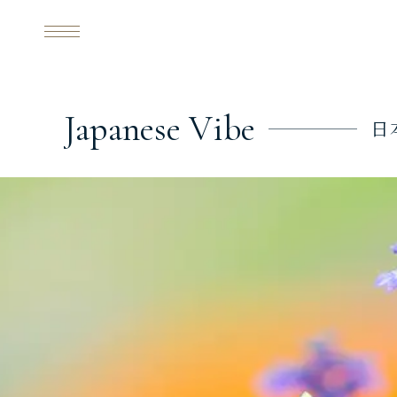
J
a
p
a
n
e
s
e
V
i
b
e
日