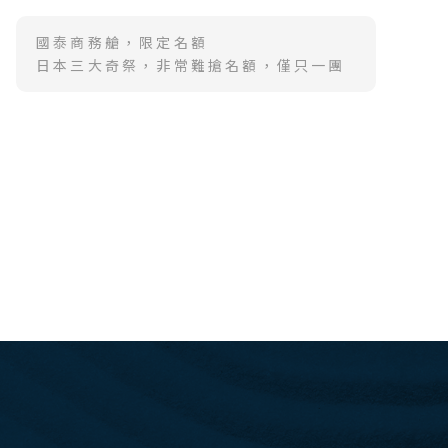
國泰商務艙，限定名額
日本三大奇祭，非常難搶名額，僅只一團
學賞