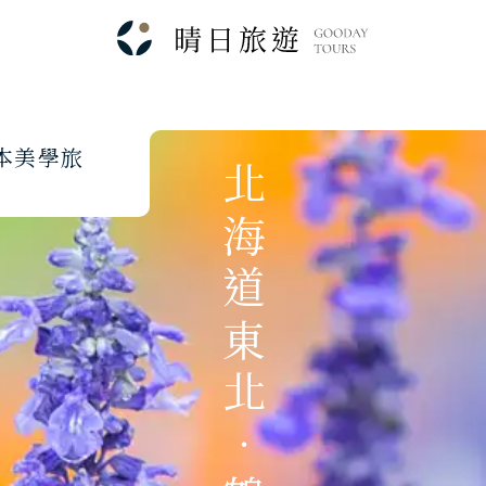
本
美
學
旅
北海道東北．鶴雅望樓