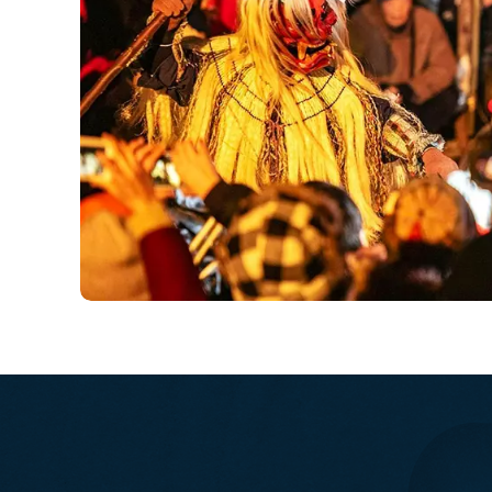
目的地
國家 /
日
北
東
北
關
關
Festival & Events
廣
主題旅遊賞
九
泰
清