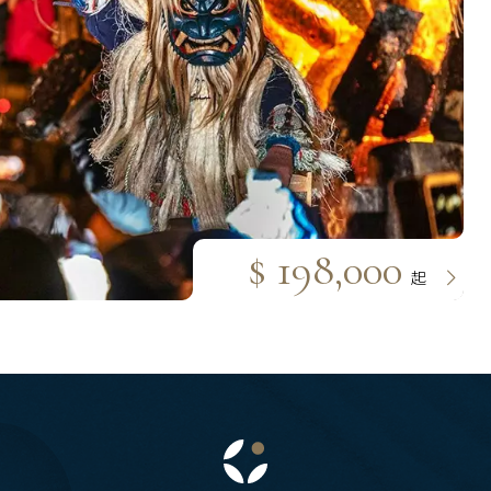
 地區
主題旅遊
本
日本賞楓旅遊
海道 札幌 函館
點燈．白川鄉
搜尋
北 仙台 青森
慶典．祭典旅
陸 名古屋 小松
$ 198,000
春節．過年團
東 東京 伊豆
起
主題樂園旅遊
西 大阪 京都
日本賞櫻旅遊
S.E. Asia & Islands
Classic China
島 山陰山陽 四國
海島東南亞
中國雅
州 福岡 山口
國
邁 清萊