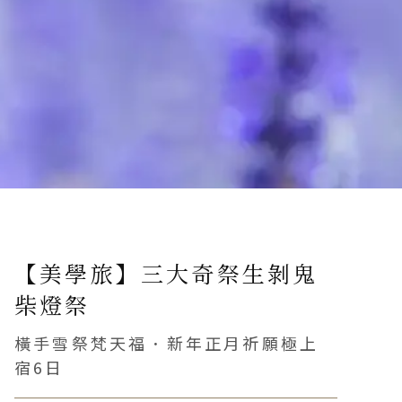
ravel
道旅
【美學旅】三大奇祭生剝鬼
柴燈祭
橫手雪祭梵天福．新年正月祈願極上
宿6日