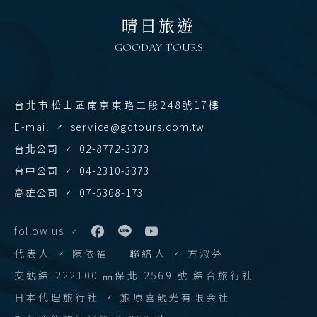
清邁 清萊
晴日旅遊
曼谷 芭達雅 華欣
GOODAY TOURS
蘇美島
台北市松山區南京東路三段248號17樓
越南
E-mail
service@gdtours.com.tw
北越 河內 下龍灣
台北公司
02-8772-3373
中越 峴港 會安 順化
台中公司
04-2310-3373
南越 胡志明 富國島 芽莊
高雄公司
07-5368-173
中國
follow us
江南 黃山 江西 山東
代表人
陳依福
聯絡人
方淑芬
四川 稻城 西藏
交觀綜 222100 品保北 2569 號 綜合旅行社
雲南 貴州 張家界 湖北
日本代理旅行社
旅原喜観光有限会社