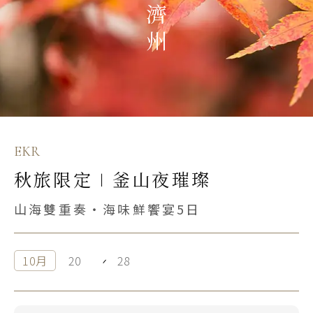
S.E. Asia & Islands
海島東南亞
Classic China
中國雅學賞
EKR
秋旅限定∣釜山夜璀璨
Search
山海雙重奏・海味鮮饗宴5日
行程日期搜尋
10月
20
28
出發區間
至