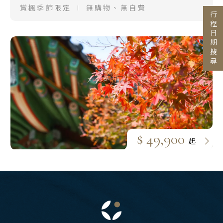
賞楓季節限定 ∣ 無購物、無自費
行程日期搜尋
目的地
國家 / 地區
日本
主題旅遊
北海道 札幌 函館
日本賞楓旅遊
東北 仙台 青森
點燈．白川鄉
北陸 名古屋 小松
搜尋
$ 49,900
起
關東 東京 伊豆
慶典．祭典旅
關西 大阪 京都
春節．過年團
廣島 山陰山陽 四國
主題樂園旅遊
九州 福岡 山口
日本賞櫻旅遊
泰國