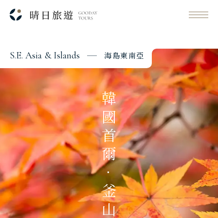
S
.
E
.
A
s
i
a
&
I
s
l
a
n
d
s
海
島
東
南
亞
Classic Japan
日本心旅行
韓國首爾‧釜山濟州
Japanese Vibe
日本美學旅
Luxury Rail Travel
日本鐵道旅
Festival & Events
主題旅遊賞