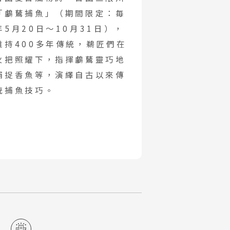
「鸕鶿捕魚」（期間限定：毎
年5月20日～10月31日），
維持400多年傳統，鵜匠們在
火把照耀下，指揮鸕鶿靈巧地
捕捉香魚等，演繹自古以來傳
統捕魚技巧。