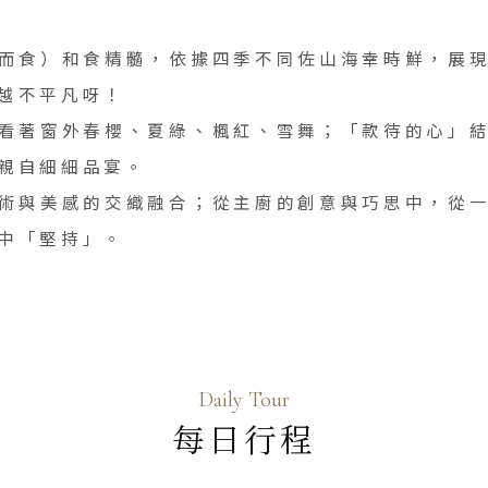
而食）和食精髓，依據四季不同佐山海幸時鮮，展
越不平凡呀！
看著窗外春櫻、夏綠、楓紅、雪舞；「款待的心」
親自細細品宴。
術與美感的交織融合；從主廚的創意與巧思中，從
中「堅持」。
Daily Tour
每日行程