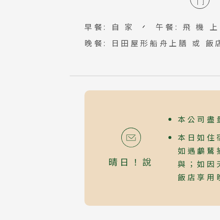
北
早餐: 自 家
午餐: 飛 機 上
韓
晚餐: 日田屋形船舟上膳 或 
首
馬
吉
檳
本公司盡
本日如住
Classic Japan
日本心旅行
如遇鸕鶿
晴日！說
與；如因
飯店享用