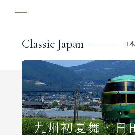
九州初夏舞．日田屋形船
JFF
每日行程
C
l
a
s
s
i
c
J
a
p
a
n
日
九州初夏舞．日