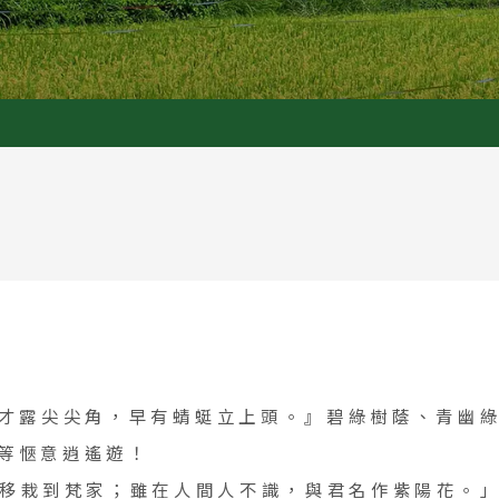
才露尖尖角，早有蜻蜓立上頭。』碧綠樹蔭、青幽
等愜意逍遙遊！
晚移栽到梵家；雖在人間人不識，與君名作紫陽花。