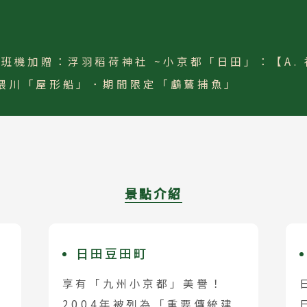
班機加贈：浮羽稻荷神社 ~小京都「日田」：【A. 祇
 地區
主題旅遊
隈川「屋形船」．期間限定「鸕鶿捕魚」
本
日本賞楓旅遊
海道 札幌 函館
點燈．白川鄉
搜尋
北 仙台 青森
慶典．祭典旅
陸 名古屋 小松
春節．過年團
東 東京 伊豆
景點介紹
主題樂園旅遊
西 大阪 京都
日本賞櫻旅遊
島 山陰山陽 四國
日田豆田町
州 福岡 山口
享有「九州小京都」美譽！
國
2004年被列為「重要傳統建