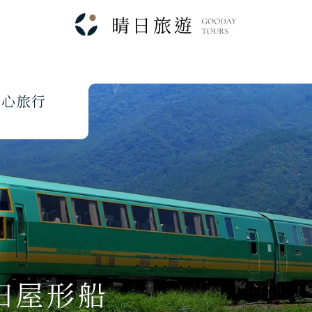
本
心
旅
行
田屋形船