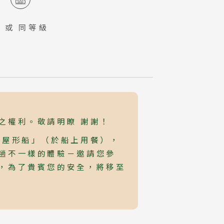
ル
或 同等級
之權利。敬請明瞭 謝謝！
川屋形船」（於船上用餐），
ravel
道旅
趟不一樣的體驗－邀請您參
，為了貴賓您的安全，將移至