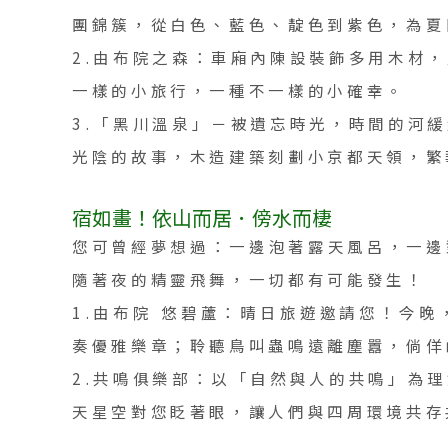
團錦簇，從白色、藍色、靛色到紫色，為夏
2.由布院之森：車廂內陳設裝飾多用木材
一樣的小旅行，一種不一樣的小確幸。
3.「黑川溫泉」－被遺忘時光，時間的河
光陰的故事，木造建築刻劃小京都天領，繁
宿如畫！依山而居．傍水而棲
您可曾經夢想過：一邊泡著露天風呂，一邊
隨著夜的精靈飛舞，一切都有可能發生！
1.由布院 悠碧蘆：晴日旅遊邀請您！今
奏優雅樂章；聆聽鳥叫蟲鳴遠離塵囂，倘佯
2.共鳴俱樂部：以「自然與人的共鳴」為
天星空對您眨著眼，讓人們與四周環境共存