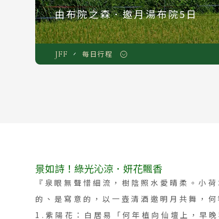
由布院之森．邀月湯布院5日
JFF
每日行程
景如詩！綠光沁涼．妍花飄香
『泉眼無聲惜細流，樹陰照水愛晴柔。小荷
的、是寫意的，以一壺清酒邀明月共舞，何
1.紫陽花：白居易「何年植向仙壇上，早