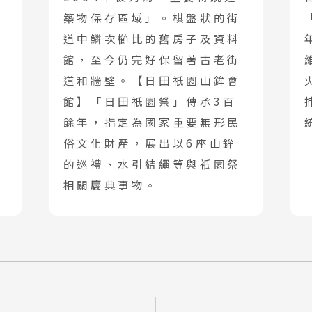
邁 清萊
築物保存區域」。棋盤狀的街
谷 芭達雅 華欣
道中鱗次櫛比的舊房子及資料
蘇美島
館，至今仍完好保留著古老街
道和牆壁。【日田祇園山鉾會
南
館】「日田祇園祭」傳承3百
越 河內 下龍灣
餘年，指定為國家重要無形民
越 峴港 會安 順化
俗文化財產，展出以6座山鉾
的巡禮、水引結繩等與祇園祭
越 胡志明 富國島 芽莊
相關慶典事物。
國
南 黃山 江西 山東
川 稻城 西藏
南 貴州 張家界 湖北
西 河南 絲路 新疆