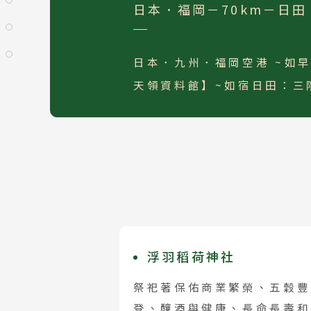
日本．福岡－70km－日田
目的地
日本．九州．福岡空港 ~如早
國家 /
天領資料館】~如宿日田：三
日
北
東
北
關
關
廣
浮羽稻荷神社
九
祭祀著保佑商業繁榮、五穀豐
泰
登、釀酒與健康、長命長壽和