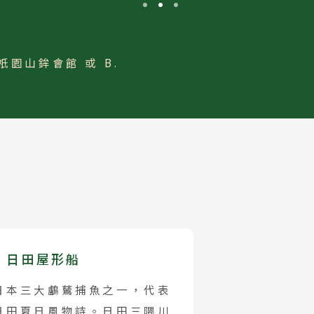
園山鉾會館 或 B.
日田屋形船
日本三大鸕鶿捕魚之一，代表
日田夏日風物詩。日田三隈川