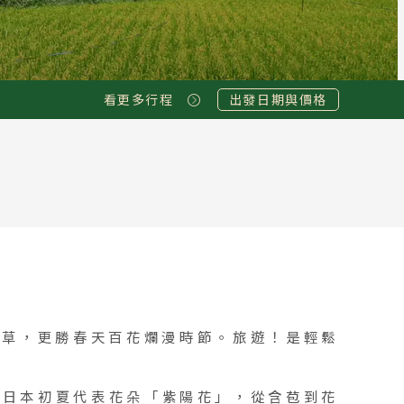
看更多行程
出發日期與價格
綠草，更勝春天百花爛漫時節。旅遊！是輕鬆
」日本初夏代表花朵「紫陽花」，從含苞到花