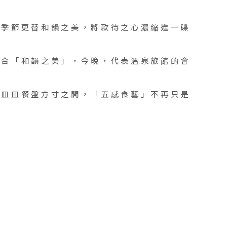
現季節更替和韻之美，將款待之心濃縮進一碟
結合「和韻之美」，今晚，代表溫泉旅館的會
一皿皿餐盤方寸之間，「五感食藝」不再只是