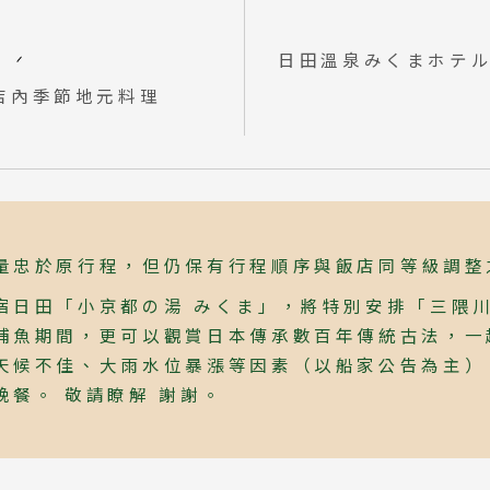
京 山西 內蒙 東北
日田溫泉みくまホテ
國
飯店內季節地元料理
爾 釜山 濟州
來西亞 新加坡
隆坡 麻六甲
城 蘭卡威
量忠於原行程，但仍保有行程順序與飯店同等級調整
宿日田「小京都の湯 みくま」，將特別安排「三隈
Japanese Vibe
Luxury Rail T
日本美學旅
日本鐵
捕魚期間，更可以觀賞日本傳承數百年傳統古法，一
天候不佳、大雨水位暴漲等因素（以船家公告為主）
晚餐。 敬請瞭解 謝謝。