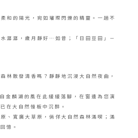
著柔和的陽光，宛如璀璨閃爍的精靈。一趟不
溪水潺潺，歲月靜好…如昔；「日田豆田」－
…森林散發清香嗎？靜靜地沉浸大自然夜曲，
來自金麟湖的風在此緩緩落腳，在窗邊為您演
」已在大自然慢板中沉醉。
高原、寬廣大草原，倘佯大自然森林滿喫；滿
麗回憶。