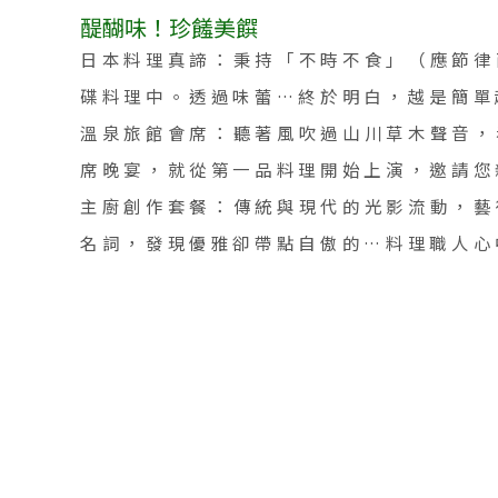
醍醐味！珍饈美饌
日本料理真諦：秉持「不時不食」（應節律
碟料理中。透過味蕾…終於明白，越是簡單
溫泉旅館會席：聽著風吹過山川草木聲音，
席晚宴，就從第一品料理開始上演，邀請您
主廚創作套餐：傳統與現代的光影流動，藝
名詞，發現優雅卻帶點自傲的…料理職人心