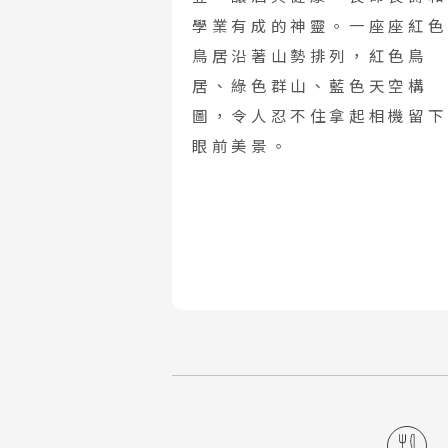
清
學業有成的神靈。一座座紅色
曼
鳥居沿著山勢排列，紅色鳥
居、綠色群山、藍色天空構
圖，令人忍不住拿起相機留下
越
眼前美景。
北
中
南
中
江
四
雲
陝