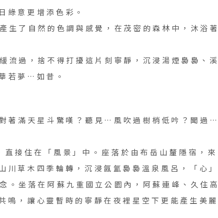
日綠意更增添色彩。
，產生了自然的色調與感覺，在茂密的森林中，沐浴
緩緩流過，捨不得打擾這片刻寧靜，沉浸湯煙裊裊、
華若夢…如昔。
對著滿天星斗驚嘆？聽見…風吹過樹梢低吟？聞過
晚，直接住在「風景」中。座落於由布岳山釐隱宿，
山川草木四季輪轉，沉浸氤氳裊裊溫泉風呂，「心
理念。坐落在阿蘇九重國立公園內，阿蘇連峰、久住
共鳴，讓心靈暫時的寧靜在夜裡星空下更能產生美