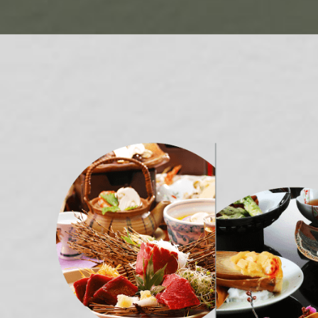
清
曼
越
北
中
南
中
江
四
雲
陝