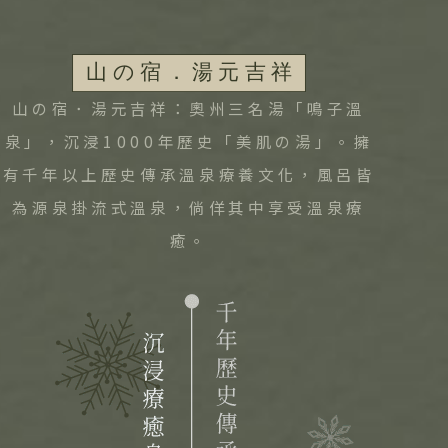
山の宿．湯元吉祥：奧州三名湯「鳴子溫
泉」，沉浸1000年歷史「美肌の湯」。擁
有千年以上歷史傳承溫泉療養文化，風呂皆
為源泉掛流式溫泉，倘佯其中享受溫泉療
癒。