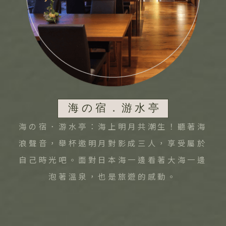
 地區
主題旅遊
本
日本賞楓旅遊
海道 札幌 函館
點燈．白川鄉
搜尋
北 仙台 青森
慶典．祭典旅
陸 名古屋 小松
海の宿．游水亭：海上明月共潮生！聽著海
春節．過年團
東 東京 伊豆
浪聲音，舉杯邀明月對影成三人，享受屬於
主題樂園旅遊
西 大阪 京都
自己時光吧。面對日本海一邊看著大海一邊
日本賞櫻旅遊
島 山陰山陽 四國
泡著溫泉，也是旅遊的感動。
州 福岡 山口
國