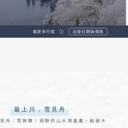
看更多行程
出發日期與價格
雪見舟：雪無聲！寂靜的山水潑墨畫，船過水