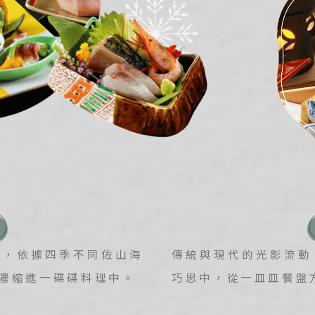
京 山西 內蒙 東北
國
爾 釜山 濟州
來西亞 新加坡
隆坡 麻六甲
城 蘭卡威
Japanese Vibe
Luxury Rail T
日本美學旅
日本鐵
髓，依據四季不同佐山海
傳統與現代的光影流動
濃縮進一碟碟料理中。
巧思中，從一皿皿餐盤