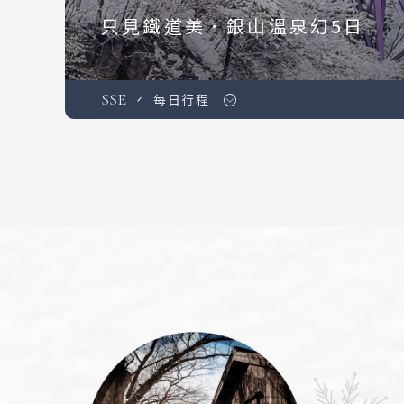
只見鐵道美．銀山溫泉幻5日
SSE
每日行程