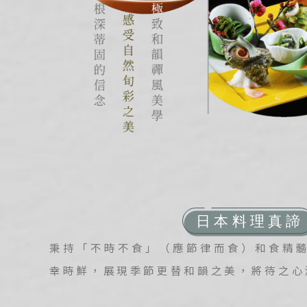
北
韓
首
馬
吉
檳
Classic Japan
日本心旅行
秉持「不時不食」（應節律而食）和食精
幸時鮮，展現季節更替和韻之美，將待之心