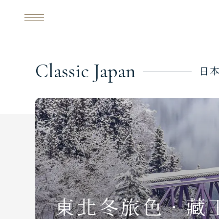
東北冬旅色．藏王雪纜車
SSE
每日行程
C
l
a
s
s
i
c
J
a
p
a
n
日
東北冬旅色．藏