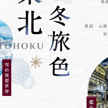
無
酒田．山