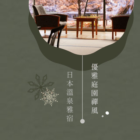
目的地
國家 /
日
北
東
北
關
關
廣
九
泰