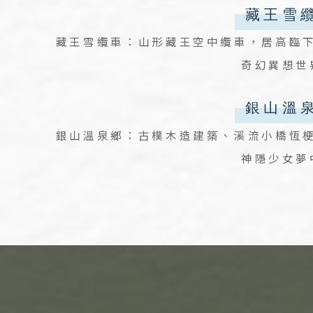
藏王雪纜車：山形藏王空中纜車，居高臨
奇幻異想世
銀山溫泉鄉：古樸木造建築、溪流小橋恆
神隱少女夢