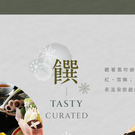
邁 清萊
谷 芭達雅 華欣
蘇美島
南
越 河內 下龍灣
越 峴港 會安 順化
聽著風吹
越 胡志明 富國島 芽莊
紅、雪舞；
國
表溫泉旅館
南 黃山 江西 山東
川 稻城 西藏
南 貴州 張家界 湖北
西 河南 絲路 新疆