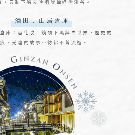
痕，只剩下船夫吟唱旋律迴盪溪谷。
居倉庫：雪化妝！鏡頭下黑與白世界，歷史的
刻痕、光陰的故事…彷彿不曾流逝。