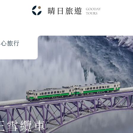
本
心
旅
行
王雪纜車