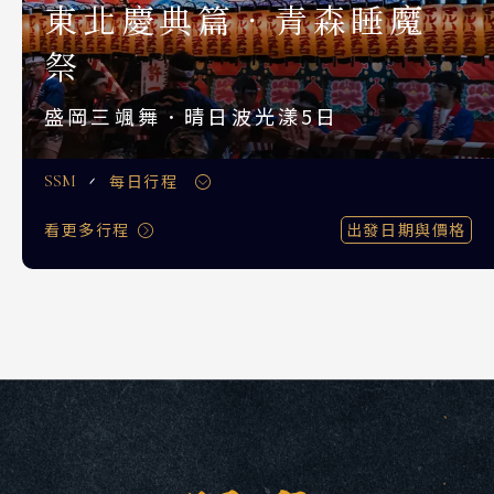
東北慶典篇．青森睡魔
S.E. Asia & Islands
海島東南亞
祭
Classic China
盛岡三颯舞．晴日波光漾5日
中國雅學賞
每日行程
SSM
看更多行程
出發日期與價格