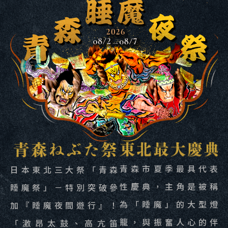
青森市夏季最具代表
日本東北三大祭「青森
性慶典，主角是被稱
睡魔祭」－特別突破參
為「睡魔」的大型燈
加『睡魔夜間遊行』！
籠，與振奮人心的伴
「激昂太鼓、高亢笛