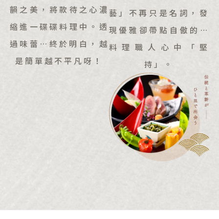
韻之美，將款待之心濃
藝」不再只是名詞，發
縮進一碟碟料理中。透
現優雅卻帶點自傲的…
過味蕾…終於明白，越
料理職人心中「堅
是簡單越不平凡呀！
持」。