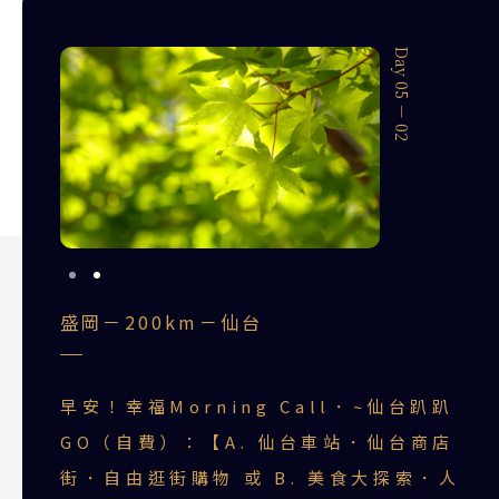
Day 05 － 01
Day 05 － 02
盛岡－200km－仙台
早安！幸福Morning Call．~仙台趴趴
GO（自費）：【A. 仙台車站．仙台商店
街．自由逛街購物 或 B. 美食大探索．人