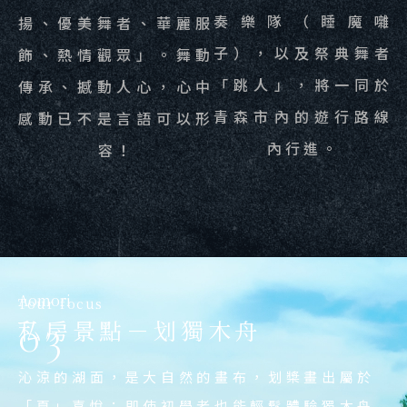
奏樂隊（睡魔囃
揚、優美舞者、華麗服
子），以及祭典舞者
飾、熱情觀眾」。舞動
「跳人」，將一同於
傳承、撼動人心，心中
青森市內的遊行路線
感動已不是言語可以形
內行進。
容！
Iwate
Iwate
Aomori
Aomori
Aomori
Tour focus
03
盛岡三颯舞
盛岡三颯舞
私房景點－划獨木舟
青森睡魔祭
青森睡魔祭
「盛岡さんさ踊り」，東北五大慶典之一，岩
「サッコラチョイワヤッセ」（願所有人都能
沁涼的湖面，是大自然的畫布，划槳畫出屬於
振奮人心的伴奏樂隊（睡魔囃子），由太鼓敲
「青森ねぶた祭」，東北三大慶典之一，被稱
手縣夏季最具代表性慶典！
獲得幸福），欣賞、心動、加入三颯舞，跟隨
「夏」喜悅；即使初學者也能輕鬆體驗獨木舟
打出節奏，用笛演奏出旋律，「跳人」配合睡
為「睡魔」的大型燈籠遊行。