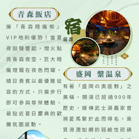
擁「青森睡魔祭」
VIP地利優勢！當夏
夜鼓聲響起，燈火點
亮青森夜空，巨大睡
魔燈籠在夜色閃耀，
晴日貴賓以最優雅從
有著「盛岡の奧座敷」之
容的方式，只需步行
美稱，開湯已超過900年
即可參與尊榮體驗，
歷史，據傳武士源義家曾
最貼近夏日慶典的歡
將愛馬繫於此而得名。泉
騰氛圍感動。
質滑潤如綢的弱鹼性硫磺