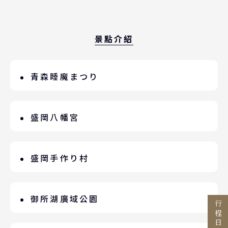
景點介紹
青森睡魔まつり
青森市夏季最具代表性的祭典，在日本各
Search
地的祭典當中享負盛名，吸引了眾多遊客
盛岡八幡宮
行程日期搜尋
慕名而至。「睡魔」與振奮人心的伴奏樂
西元1680年由第29代的南部重信公所建
隊（睡魔囃子Hayashi），以及祭典舞者
立，自古以來就受到人們所景仰崇拜。佔
盛岡手作り村
「跳人」，將一同於青森市內的遊行路線
出發區間
地內多達12座神社，朱漆雕刻的大社殿，
內行進。慶典重頭戲為夜間大型遊行活動
開幕於1986年，是一座以「可看、可觸、
祈求生意興隆「笠森稻荷神社」，供奉成
至
（睡魔燈籠遊行！08/02－08/03，19：
可作」為經營理念的設施，這裡聚集了盛
御所湖廣域公園
就良緣「緣結美神社」，祈求順產、多子
00～；08/04－08/06，18：45～），
岡的工藝品、民藝品與食物等傳統的製作
「梅宮」等多位神明。
身穿五顏六色服裝的HANETO舞者，隨著
占地廣達303公頃，可將御所湖和岩手山
技術。【盛岡冷麵】盛岡市是擁有「三大
目的地