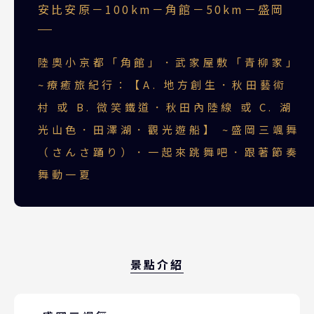
安比安原－100km－角館－50km－盛岡
陸奧小京都「角館」．武家屋敷「青柳家」
~療癒旅紀行：【A. 地方創生．秋田藝術
村 或 B. 微笑鐵道．秋田內陸線 或 C. 湖
光山色．田澤湖．觀光遊船】 ~盛岡三颯舞
（さんさ踊り）．一起來跳舞吧．跟著節奏
舞動一夏
景點介紹