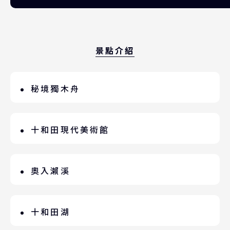
景點介紹
秘境獨木舟
山林秘境裡的湖泊，清澈見底無風浪且平
穩的湖面，翠綠見底水質卓越，吸引世界
十和田現代美術館
級知名獨木舟選手移居到此，有『獨木舟
位於日本百選名路官廳街通上，「融入街
聖地』美譽。
道的藝文空間」而開設。在此能觀賞十和
奧入瀨溪
田獨有小野洋子、草間彌生等，33項藝術
號稱『世界第一美溪』的奧入瀨溪，詩人
家的常設展覽作品。不管您懂不懂藝術都
大町桂月驚嘆『必遊十和田湖，走必奧入
十和田湖
會被感動，集「可愛、藝術、前衛」三位
瀨溪三里半』。從十和田湖流出“子之
一體美術館。