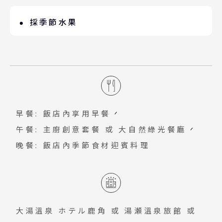
位於青森縣和秋田縣的邊界上的海拔 400
口”到“燒山”的源流就是奧入瀨溪流，
米的山上，這是雙層破火山口湖，由大噴
採季節水果
長約 14 公里。極富變化，沿岸遍佈扁
火時出現的噴火口陷沒後所形成。水深約
柏、山毛櫸、楓樹等的原始森林。沿溪流
生活在都市的您，有多久沒聽見蟲鳴鳥叫
327 米，在日本居第三位，透明度也很
漫步，可一路欣賞身邊的自然美景。溪流
的聲音？有多久沒看見大自然豐收的滿
高，可以清楚地見到 10 米深處。春夏滿
沿途各種瀑布有 25 米的雲井瀑，水量豐
足？來一趟農家樂如何呢？依照季節性至
眼新綠、秋天滿山紅葉，碧綠清澈的湖水
沛的銚子大瀑布，以及玉簾瀑和白絲瀑
觀光果園現採當季水果。
映出這些各具特色的四季應時的自然風
等。
貌，充滿了神秘美。
早餐: 飯店內享用早餐
午餐: 主廚創意套餐 或 大自然綠光餐廳
晚餐: 飯店內季節食材迎賓料理
大湯溫泉 ホテル鹿角
或
湯瀬溫泉旅館
或