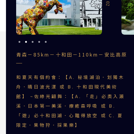
青森－85km－十和田－110km－安比高原
和夏天有個約會：【A. 秘境湖泊．划獨木
舟．晴日波光漾 或 B. 十和田現代美術
館】 ~佐綠光翩舞：【A. 「走」必奧入瀨
溪．日本第一美溪．療癒森呼吸 或 B.
「遊」必十和田湖．心難得放空 或 C. 夏
限定．果物狩．採果樂】