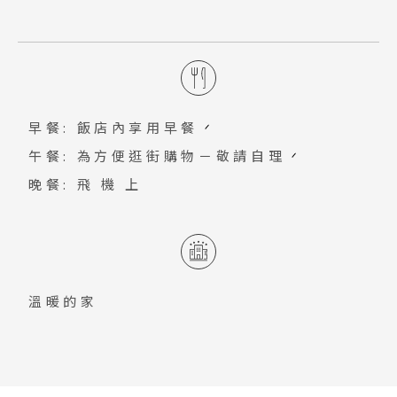
一番町通南北全長900m，道路寬15m，
滿足，可說是東北地區的購物天堂。【仙
手散步，請務必好好享受寧靜優雅時刻，
是步行者專用購物公園。中央大道與青葉
台商店街】「ハピナ名掛丁」拱廊商店
就這樣讓時間靜止吧…感受「心」幸福的
大道平行延伸，並與一番町大道交叉，這
街，人氣「唐吉訶德」在此也有分店；
心跳聲！
一帶是商業地區，大衆市場與小街上各種
「クリスロード商店街」許多藥妝店聚
各樣的商店鱗次櫛比。
集，如Sundrug、松本清等；一路延伸
早餐: 飯店內享用早餐
到「一番町商店街」…等，真的是逛也逛
午餐: 為方便逛街購物－敬請自理
不完呢。
晚餐: 飛 機 上
溫暖的家