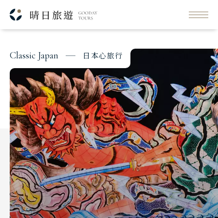
每日行程
SSM
出發日期與價格
C
l
a
s
s
i
c
J
a
p
a
n
日
本
心
旅
行
Classic Japan
日本心旅行
Japanese Vibe
日本美學旅
Luxury Rail Travel
日本鐵道旅
Festival & Events
主題旅遊賞