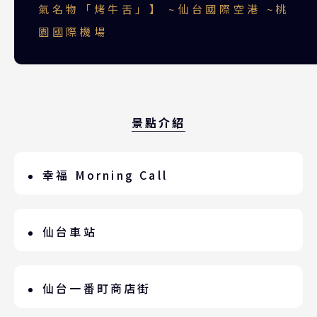
氣名物「烤牛舌」】 ~仙台國際空港 ~桃
園國際機場
景點介紹
幸福 Morning Call
晨曦，陽光透過薄霧輕輕灑落，悅耳鳥鳴
聲是五線譜跳躍音符，風吹過樹梢韻律
仙台車站
Bossa Nova節奏，演奏著專屬於您的
與仙台車站共構的「S-PAL本館」，結合
Morning Call；幸福，不必急著睜開眼
周邊「S-PALⅡ」、「PARCO 」、
仙台一番町商店街
睛，多享受片刻美麗的早晨。推開窗，深
「LoFt」...等，無論吃喝玩樂在此一次
深呼吸大自然芬多精，或喝杯咖啡、或牽