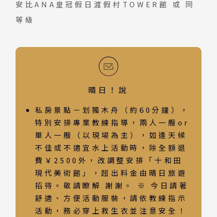
安比ANA皇冠假日渡假村TOWER館
或 同
等級
晴日！說
私房景點－划獨木舟（約60分鐘），
特別安排專業教練指導，兩人一艘or
單人一艘（以現場為主），如逢天候
不佳或不適宜水上活動時，除全額退
費￥2500外，改調整安排「十和田
現代美術館」，超出料金由晴日旅遊
招待。敬請瞭解 謝謝。 ※ 今日請著
舒適、方便活動服裝，請依教練指示
活動，務必穿上救生衣並注意安全！