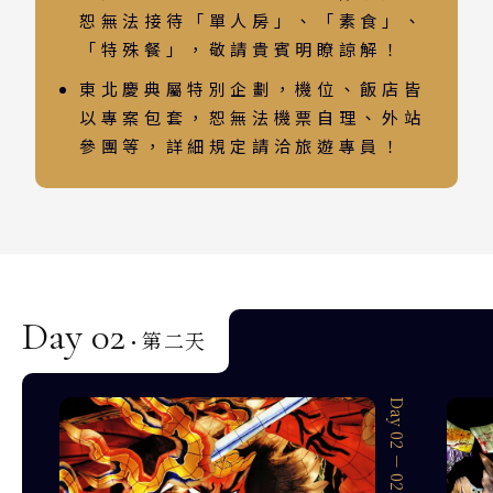
恕無法接待「單人房」、「素食」、
「特殊餐」，敬請貴賓明瞭諒解！
東北慶典屬特別企劃，機位、飯店皆
以專案包套，恕無法機票自理、外站
參團等，詳細規定請洽旅遊專員！
Day 02
第二天
·
Day 02 － 01
Day 02 － 02