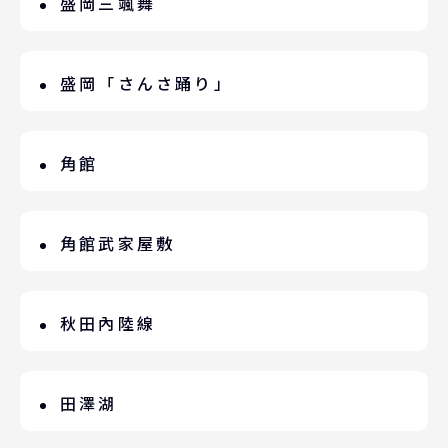
盛岡三颯舞
每年8/1-8/4的東北五大祭典。三石神社
的神明成功打敗了惡鬼，而該惡鬼為了得
盛岡「さんさ踊り」
到饒恕，發誓不再前來搗蛋，並在高約6公
SANSA舞的主會場位於盛岡市中心的中央
尺、日圓周９公尺的巨岩上留下了手印。
大道，可在車站前的廣場或大廳欣賞到昔
角館
人民為了慶祝擊退惡鬼便在石頭周圍跳舞
日「傳統SANSA舞」的激烈舞姿。
歡慶。另外，也有傳說是「岩石」上留下
角館位於日本秋田縣，保存良好的江戶時
SANSA舞內容由日式太鼓、笛子、舞蹈這
了「手印」所以才有現在的「岩手縣」的
代城下町，被譽為「東北小京都」。走入
角館武家屋敷
三項構成。在跳三颯舞時會邊喊
地名。
古道幽巷中，慢慢輕踱在石板巷，木門微
「SAKKORA CHOIWA YASSE」邊跳
武家屋敷是過去的武士宅邸，在日本全國
啟，庭中苔痕靜，古樸街道靜靜流淌著時
舞。SAKKORA的漢字是「幸呼來」也就
有數處武家屋敷保存區，其中角館算是保
秋田內陸線
光的氣息；彷彿穿越古今，聆聽過往低
是「呼喚幸福」的意思。
留的相當完整，因此角館被日本列爲「國
語，心，也悄悄靜了下來。
暱稱「微笑鐵路」，被譽為最療癒的鄉村
家重要傳統建築物群保存地區」。慢步其
鐵道。列車發出「哐噹叩咚」節奏，穿越
田澤湖
中沿路可欣賞：武士宅邸群、黒色土牆、
群山、溪谷與農村景致，窗外風景在鐵軌
武家屋敷資料館等，保存舊時風格的建築
被譽為日本最深的自然湖「田澤湖」，湖