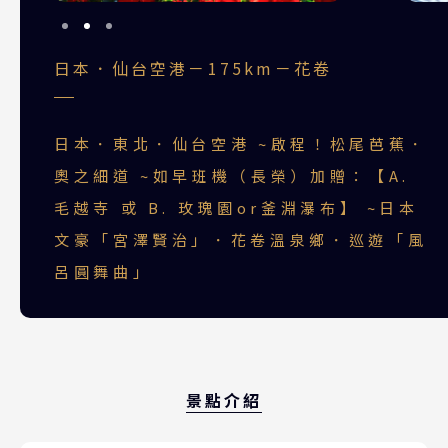
日本．仙台空港－175km－花卷
日本．東北．仙台空港 ~啟程！松尾芭蕉．
奧之細道 ~如早班機（長榮）加贈：【A.
毛越寺 或 B. 玫瑰園or釜淵瀑布】 ~日本
文豪「宮澤賢治」．花卷溫泉鄉．巡遊「風
呂圓舞曲」
景點介紹