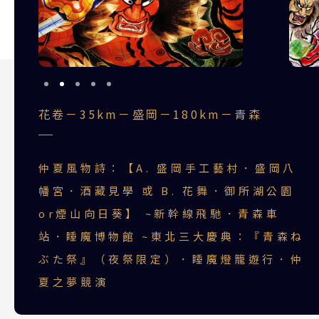
花卷－35km－盛岡－180km－青森
仲夏風物詩：【A. 盛岡手工藝村．盛岡八
幡宮．酒藏見學 或 B. 花舞．御所湖公園
or煙山向日葵】 ~新幹線飛馳．青森車
站．睡魔博物館 ~東北三大慶典：『青森ね
ぶた祭』（夜祭限定）．睡魔燈籠遊行．仲
夏之夢競演