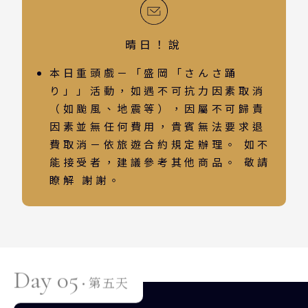
晴日！說
本日重頭戲－「盛岡「さんさ踊
り」」活動，如遇不可抗力因素取消
（如颱風、地震等），因屬不可歸責
因素並無任何費用，貴賓無法要求退
費取消－依旅遊合約規定辦理。 如不
能接受者，建議參考其他商品。 敬請
瞭解 謝謝。
Day 05
第五天
·