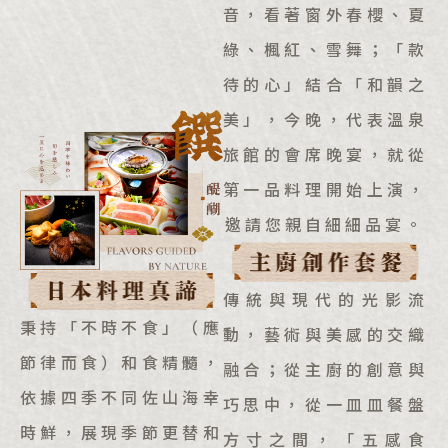
音，看著窗外春櫻、夏
綠、楓紅、雪舞；「款
待的心」結合「和韻之
美」，今晚，代表溫泉
旅館的會席晚宴，就從
第一品料理開始上演，
邀請您親自細細品宴。
傳統與現代的光影流
秉持「不時不食」（應
動，藝術與美感的交織
節律而食）和食精髓，
融合；從主廚的創意與
依據四季不同佐山海幸
巧思中，從一皿皿餐盤
時鮮，展現季節更替和
方寸之間，「五感食