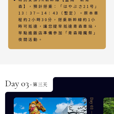
韓國
森】，預計搭乘：「はやぶさ21号」
首爾 釜山 濟州
13：37－14：43（暫定）。原本車
程約2小時30分，搭乘新幹線約1小
馬來西亞 新加坡
時可抵達，讓您提早抵達青森車站，
早點進飯店準備參加「青森睡魔祭」
吉隆坡 麻六甲
夜間活動。
檳城 蘭卡威
Day 03
第三天
·
Day 03 － 01
Day 03 － 02