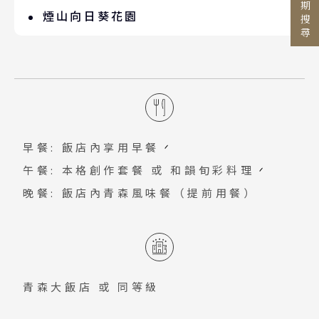
行程日期搜尋
短笛、太鼓的伴奏一起遊行，邀請您參與
美景盡收眼底。依時節安排前往：「町場
煙山向日葵花園
麵食」文化的麵條之城。盛岡冷麵1980年
國家 / 地區
這一年一度的盛夏慶典盛會。
地区園地」薰衣草（6月上旬－7月上
代起，隨著美食文化的流行，口味不斷推
（向日葵，約8月上旬－8月下旬）。「煙
日本
旬）；「ﾌｧﾐﾘｰﾗﾝﾄﾞ」向日葵（8月中旬
陳出新，盛岡冷麵一躍成為全國皆知的美
山ひまわりパーク」佔地廣達28公頃，種
主題旅遊
北海道 札幌 函館
－8月下旬）；「尾入野湿生植物園」蓮花
食。
植約40萬株向日葵，是矢巾町代表性的夏
日本賞楓旅遊
（6月中旬－8月中旬）。
東北 仙台 青森
季風物詩。以南昌山為背景，向日葵花田
點燈．白川鄉
北陸 名古屋 小松
搜尋
彷彿金黃地毯，吸引許多遊客與攝影愛好
早餐: 飯店內享用早餐
關東 東京 伊豆
慶典．祭典旅
者特別前來。
午餐: 本格創作套餐 或 和韻旬彩料理
關西 大阪 京都
春節．過年團
晚餐: 飯店內青森風味餐（提前用餐）
廣島 山陰山陽 四國
主題樂園旅遊
九州 福岡 山口
日本賞櫻旅遊
泰國
清邁 清萊
青森大飯店
或 同等級
曼谷 芭達雅 華欣