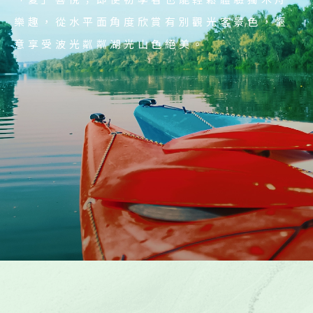
著世界一流鼓隊一起跳舞吧。
樂趣，從水平面角度欣賞有別觀光客景色，愜
魔囃子樂曲盡情跳舞。
意享受波光粼粼湖光山色絕美。