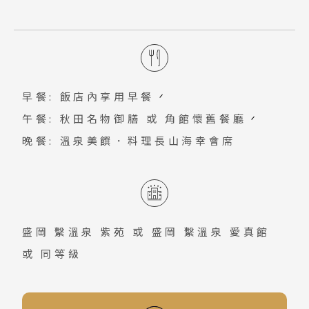
上留下的光影，彷彿能聽見風吹過森林的
古蹟猶如走入歷史，充滿濃濃的懷舊歷史
面湛藍澄淨，群山環抱，湖面上立金色
呼吸，宛如一幅「里山」風景畫，乘載旅
氛圍。
「辰子像」，景緻相當美麗；湛藍湖水與
客笑容畫下幸福的弧線。
環繞湖旁滿山綠意相互輝映，美不勝收…
令人捨不得劃破湖面寧靜。
早餐: 飯店內享用早餐
午餐: 秋田名物御膳 或 角館懷舊餐廳
晚餐: 溫泉美饌．料理長山海幸會席
盛岡 繫溫泉 紫苑
或
盛岡 繫溫泉 愛真館
或 同等級