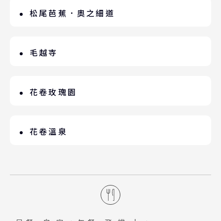
松尾芭蕉．奧之細道
是日本文學史上不朽的旅遊紀行。「奧」
是道路深處之意，「細道」是細長之路，
毛越寺
日本著名俳句詩人松尾芭蕉記載這段約
由慈覺大師於嘉祥3年（西元850年）所創
2400km旅程，花費約150天的時間沿途
建，身為「日本數一數二淨土庭園」，其
花卷玫瑰園
景色及見聞，撰寫成旅遊紀行，且留下多
文化價值得到日本政府雙重指定。將日本
處吟詠的俳句石碑，行經之路後稱為「奧
（玫瑰，約5月下旬－10月中旬）。佔地
最古老園藝書籍《作庭記》的思想及技法
之細道」。
約5000坪的庭園內，約有450品種、
花卷溫泉
傳承至今，淨土庭園是佛堂與苑池一體設
6000多株玫瑰，每當玫瑰盛開季節，色彩
置庭園。平安時代優美庭園造景遺留至
日本文豪「宮澤賢治」故鄉－花卷溫泉，
鮮豔、爭奇鬥艷、香氣濃鬱；另外，童話
今，呈現一片淨土世界的日本代表性庭
由千秋閣、紅葉館、花卷等飯店組成，您
作家「宮澤賢治」所設計的日晷花壇，更
園。
可自由穿梭於不同旅館，巡遊岩石、檜木
是絕佳的攝影景點。
等10種溫泉；特別值得一提－女性限定玫
瑰風呂，撒上色彩繽紛玫瑰花瓣，除了浪