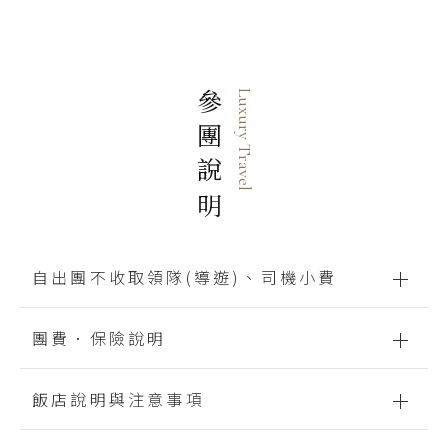
參團說明
Luxury Travel
自出團不收取領隊(導遊)、司機小費
團費．保險說明
旅遊硬體品質穩定是可控制的，但整趟行
程中畫龍點睛的人物－導遊，是最至關重
飯店說明與注意事項
團費涵蓋為行程表中所列出之包含項目
要。導遊用心的為貴賓付出努力而得到合
與領隊合理報酬，其餘未列入項目（含
理報酬；因此晴日旅遊將會支付導遊們合