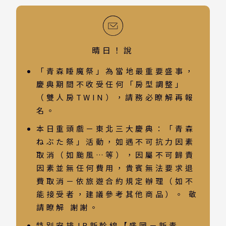
蘇美島
越南
晴日！說
北越 河內 下龍灣
「青森睡魔祭」為當地最重要盛事，
中越 峴港 會安 順化
慶典期間不收受任何「房型調整」
南越 胡志明 富國島 芽莊
（雙人房TWIN），請務必瞭解再報
名。
中國
本日重頭戲－東北三大慶典：「青森
江南 黃山 江西 山東
ねぶた祭」活動，如遇不可抗力因素
四川 稻城 西藏
取消（如颱風…等），因屬不可歸責
因素並無任何費用，貴賓無法要求退
雲南 貴州 張家界 湖北
費取消－依旅遊合約規定辦理（如不
陝西 河南 絲路 新疆
能接受者，建議參考其他商品）。 敬
北京 山西 內蒙 東北
請瞭解 謝謝。
特別安排JR新幹線【盛岡－新青