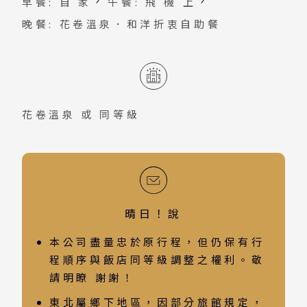
早餐: 自 家
午餐: 飛 機 上
漫氛圍外，更充滿濃濃的幸福感。
晚餐: 花卷溫泉．和洋折衷自助餐
花卷溫泉
或 同等級
晴日！說
本公司盡量忠於原行程，但仍保有行
程順序與飯店同等級調整之權利。敬
請明瞭 謝謝！
東北屬鄉下地區，因部分旅館規定，