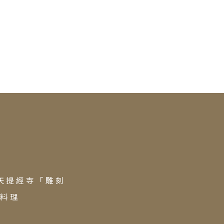
ravel
道旅
天提經寺「雕刻
作料理