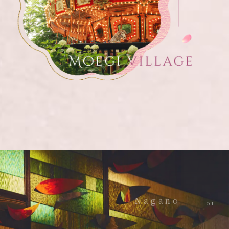
Nagano
01