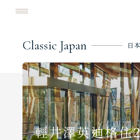
輕井澤英迪格住2晚
TTK
每日行程
C
l
a
s
s
i
c
J
a
p
a
n
日
輕井澤英迪格住