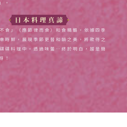
」。
不食」（應節律而食）和食精髓，依據四季
幸時鮮，展現季節更替和韻之美，將款待之
碟碟料理中。透過味蕾…終於明白，越是簡
呀！