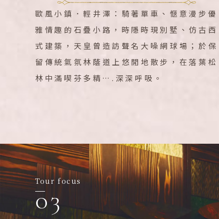
歐風小鎮．輕井澤：騎著單車、愜意漫步優
雅情趣的石疊小路，時隱時現別墅、仿古西
式建築，天皇曾造訪聲名大噪網球場；於保
留傳統氣氛林蔭道上悠閒地散步，在落葉松
林中滿喫芬多精….深深呼吸。
Tour focus
03