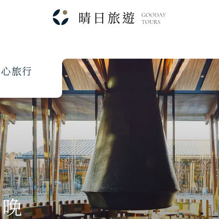
本
心
旅
行
2晚