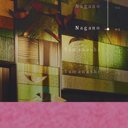
Nagano
02
Nagano
03
Yamanashi
04
Yamanashi
05