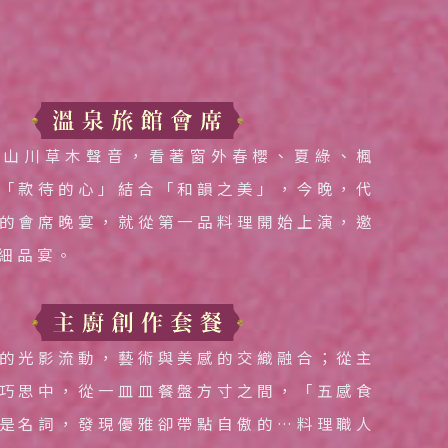
過山川草木聲音，看著窗外春櫻、夏綠、楓
「款待的心」結合「和韻之美」，今晚，代
的會席晚宴，就從第一品料理開始上演，邀
細品宴。
的光影流動，藝術與美感的交織融合；從主
巧思中，從一皿皿餐盤方寸之間，「五感食
是名詞，發現優雅卻帶點自傲的…料理職人