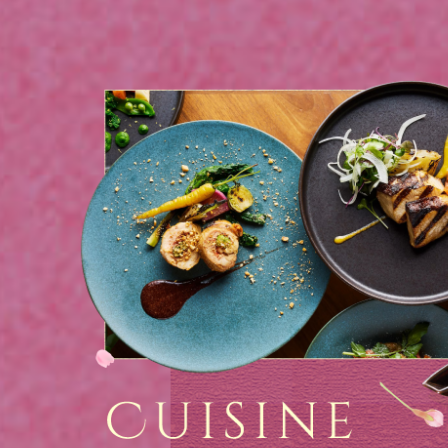
目的地
國家 /
日
北
東
北
關
關
廣
九
泰