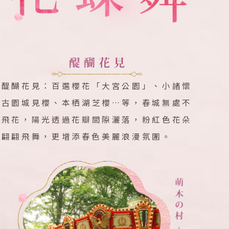
醍醐花見：百選櫻花「大宮公園」、小諸懷
古園城見櫻、本栖湖芝櫻…等，春城無處不
飛花，陽光透過花瓣間隙灑落，粉紅色花朵
翩翩飛舞，更增添春色美麗浪漫氛圍。