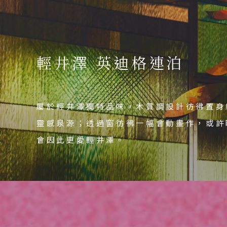
輕井澤 英迪格連泊
輕井澤 英迪格連泊
輕井澤 英迪格連泊
石和溫泉 銘石の宿
石和溫泉 銘石の宿
屬於輕井澤獨特品味，木質調設計彷彿置身
屬於輕井澤獨特品味，木質調設計彷彿置身
屬於輕井澤獨特品味，木質調設計彷彿置身
靈感泉源；透過窗彷彿一幅會動畫作，或許
靈感泉源；透過窗彷彿一幅會動畫作，或許
靈感泉源；透過窗彷彿一幅會動畫作，或許
5000坪庭園內，從各地收集的銘石、巨
5000坪庭園內，從各地收集的銘石、巨
會因此更愛輕井澤。
會因此更愛輕井澤。
會因此更愛輕井澤。
林，寧靜水聲，隨處感受日本傳統美學，沉
林，寧靜水聲，隨處感受日本傳統美學，沉
出發區間