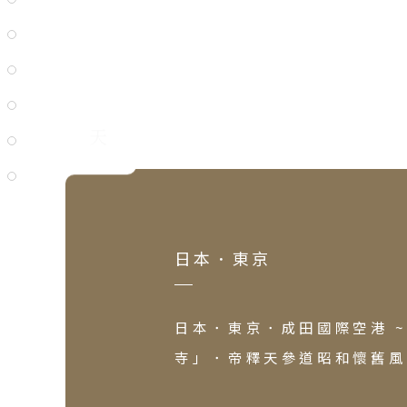
北
韓
·
首
第一天
馬
吉
檳
日本．東京
Classic Japan
日本心旅行
日本．東京．成田國際空港 
寺」．帝釋天參道昭和懷舊風