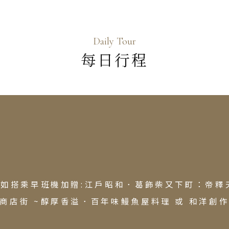
京 山西 內蒙 東北
國
Daily Tour
爾 釜山 濟州
每日行程
來西亞 新加坡
隆坡 麻六甲
城 蘭卡威
Japanese Vibe
Luxury Rail T
日本美學旅
日本鐵
~如搭乘早班機加贈:江戶昭和．葛飾柴又下町：帝釋
商店街 ~醇厚香溢．百年味鰻魚屋料理 或 和洋創