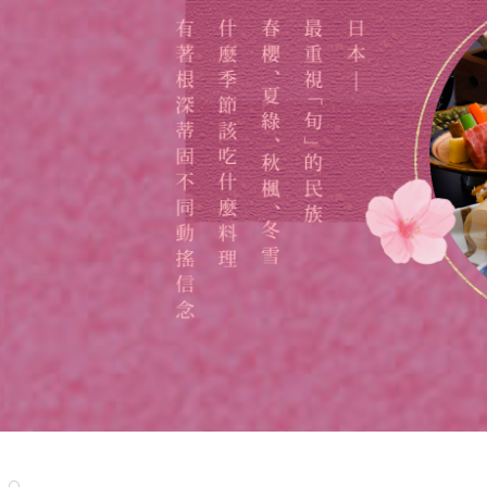
清
曼
越
北
中
南
中
江
四
Day 01
雲
陝