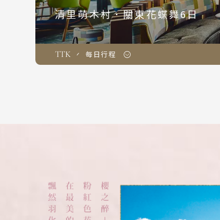
清里萌木村．關東花蝶舞6日
TTK
每日行程