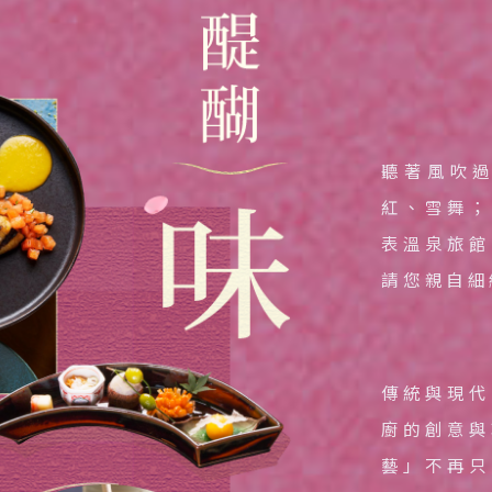
 地區
主題旅遊
本
日本賞楓旅遊
聽著風吹
海道 札幌 函館
點燈．白川鄉
搜尋
紅、雪舞；
北 仙台 青森
慶典．祭典旅
表溫泉旅館
陸 名古屋 小松
春節．過年團
請您親自細
東 東京 伊豆
主題樂園旅遊
西 大阪 京都
日本賞櫻旅遊
島 山陰山陽 四國
傳統與現代
州 福岡 山口
廚的創意與
國
藝」不再只