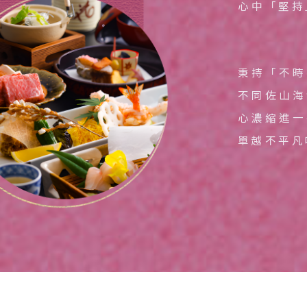
心中「堅持
邁 清萊
谷 芭達雅 華欣
蘇美島
秉持「不時
南
不同佐山海
越 河內 下龍灣
心濃縮進一
越 峴港 會安 順化
單越不平凡
越 胡志明 富國島 芽莊
國
南 黃山 江西 山東
川 稻城 西藏
南 貴州 張家界 湖北
西 河南 絲路 新疆