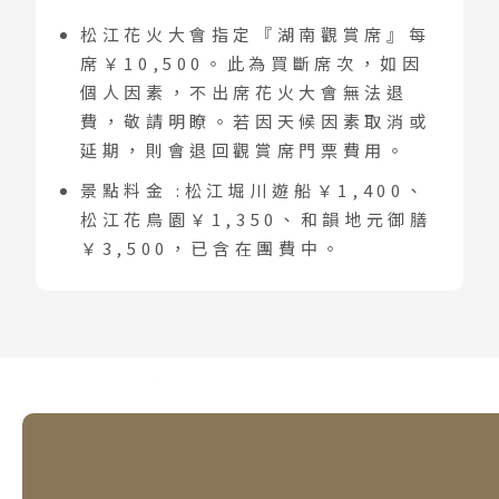
松江花火大會指定『湖南觀賞席』每
席￥10,500。此為買斷席次，如因
個人因素，不出席花火大會無法退
費，敬請明瞭。若因天候因素取消或
延期，則會退回觀賞席門票費用。
景點料金 :松江堀川遊船￥1,400、
松江花鳥園￥1,350、和韻地元御膳
￥3,500，已含在團費中。
Day 05
第五天
·