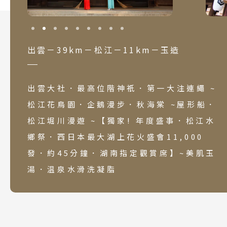
出雲－39km－松江－11km－玉造
出雲大社．最高位階神祇．第一大注連繩 ~
松江花鳥園．企鵝漫步．秋海棠 ~屋形船．
松江堀川漫遊 ~【獨家! 年度盛事．松江水
鄉祭．西日本最大湖上花火盛會11,000
發．約45分鐘．湖南指定觀賞席】~美肌玉
湯．温泉水滑洗凝脂