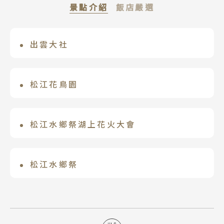
景點介紹
飯店嚴選
出雲大社
玉造曲水之庭 玉泉
神話舞台在出雲，傳說裡日本神道起源的
玉造温泉享譽盛名的老字號温泉飯店，以
天照大神、大國主命讓渡統治權，擊退八
優雅松樹及曲水造景之庭聞名，黃昏時點
松江花鳥園
岐大蛇之所在地。「出雲」最早記載，始
燃營火創造不同氛圍。擁有玉造温泉地區
水鳥溫室、熱帶鳥溫室為主的園內許多地
於日本的『古事記』；以神之國與神話王
屬一屬二大浴場，可儘情享受美肌之湯。
方，都能與鳥親密接觸。看稀少貓頭鷹、
松江水鄉祭湖上花火大會
國著稱的出雲，至今尚有許多歷史悠久的
在大浴場“神戶湯之野”享受玉造之湯。
老鷹、遊隼的飛行表演、與可愛企鵝一起
神社。神社的中心就是出雲大社，主祭神
舒展四肢，在露天溫泉中放鬆身心。
每年於島根縣松江市最美湖泊-穴道湖熱烈
散步。在8000平方公尺的園內，可見美
大國主命，保佑福祿與姻緣成名。
登場。 每場10,000發的火樹銀花映照在
松江水鄉祭
國、英國、德國、土耳其等，來自世界各
絶美湖面上，紛紛燦爛如星隕，創造出繽
國共1,500種的秋海棠、1,000種的燈籠
水鄉祭每年在8月的第一個周六日舉行。這
紛的綺麗世界；是西日本最大規模湖上花
花、87種的大花曼陀羅、87種的紫陽花和
場煙火大會以宍道湖為舞台，其規模是西
火祭。2024年8月3日(六)10,000發、8
日本櫻草等，種類與數量都是全世界難得
日本地區最大等級。湖上的會場自然景觀
月4日(日)11,000發，共計21,000發。