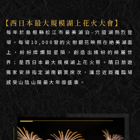
每年於島根縣松江市最美湖泊-穴道湖熱烈登
場。每場10,000發的火樹銀花映照在絶美湖面
上，紛紛燦爛如星隕，創造出繽紛的綺麗世
界；是西日本最大規模湖上花火祭。晴日旅遊
獨家安排指定湖南觀賞席次，讓您近距離臨場
感受山陰山陽最大年度盛事。