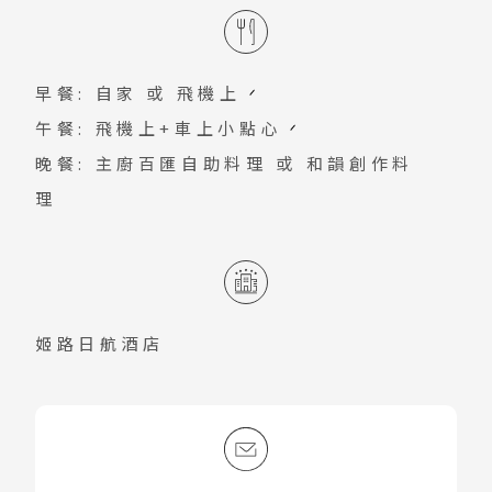
家店鋪。每個館都有著各自的特色，像是1
利性。
蘇美島
號館是以國際知名的日本品牌和比較成熟
的品牌為主，2號館則是有著許多適合年輕
越南
早餐: 自家 或 飛機上
女性的時尚服飾及雜貨。
北越 河內 下龍灣
午餐: 飛機上+車上小點心
中越 峴港 會安 順化
晚餐: 主廚百匯自助料理 或 和韻創作料
南越 胡志明 富國島 芽莊
理
中國
江南 黃山 江西 山東
四川 稻城 西藏
姬路日航酒店
雲南 貴州 張家界 湖北
陝西 河南 絲路 新疆
北京 山西 內蒙 東北