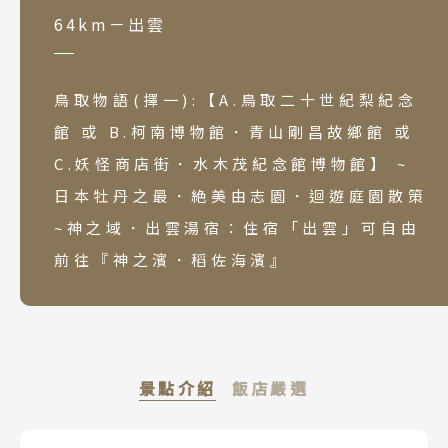
64km－出雲
鳥取物語(擇一):【A.鳥取二十世紀梨紀念
館 或 B.柯南博物館．青山剛昌故鄉館 或
C.妖怪商店街．水木茂紀念館博物館】 ~
日本牡丹之最．絶美由志園．迴遊庭園散策
~神之域．出雲湯宿：住宿「出雲」可自由
前往『神之濱．稻佐海濱』
景點介紹
飯店嚴選