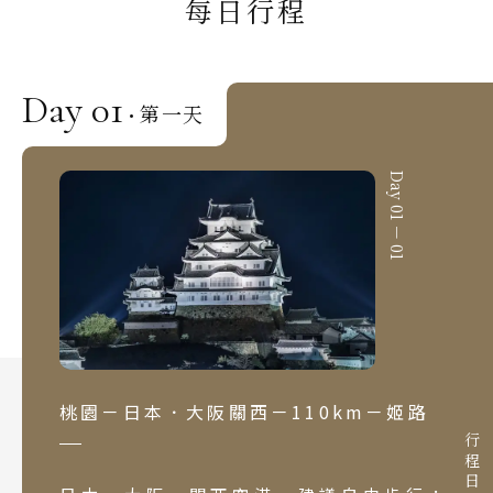
每日行程
Day 01
第一天
·
Day 01 － 01
Search
行程日期搜尋
出發區間
至
桃園－日本．大阪關西－110km－姬路
目的地