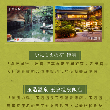
「與神同行」出雲 佳雲温泉美學旅宿：近出雲
大社表參道融合傳統與現代的低調奢華湯宿。
「美肌の湯」玉造溫泉玉泉溫泉飯店：玉造温
泉享譽盛名的老字號温泉飯店，以優雅松樹及