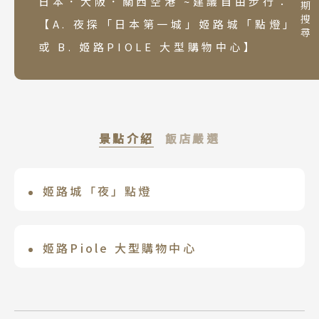
行程日期搜尋
日本．大阪．關西空港 ~建議自由步行：
【A. 夜探「日本第一城」姬路城「點燈」
國家 / 地區
日本
或 B. 姬路PIOLE 大型購物中心】
主題旅遊
北海道 札幌 函館
日本賞楓旅遊
東北 仙台 青森
點燈．白川鄉
北陸 名古屋 小松
搜尋
景點介紹
飯店嚴選
關東 東京 伊豆
慶典．祭典旅
關西 大阪 京都
春節．過年團
姬路城「夜」點燈
姬路日航酒店
廣島 山陰山陽 四國
主題樂園旅遊
除了全球熄燈日（Earth Hour）之外，
姬路日航酒店位在兵庫縣姬路市的核心地
九州 福岡 山口
日本賞櫻旅遊
姬路城每天晚上在日落時~24:00這段時間
帶，是一間與 JR 姬路站南出口直接相連
姬路Piole 大型購物中心
泰國
會點燈。
的高雅國際級飯店。無論是前往名勝「姬
就在JR姬路站旁邊，分為piole1～3號
路城」觀光，或是作為商務與精緻旅遊的
清邁 清萊
館、美食館及伴手禮館，總共有超過200
下榻點，都擁有無可比擬的交通優勢與便
曼谷 芭達雅 華欣