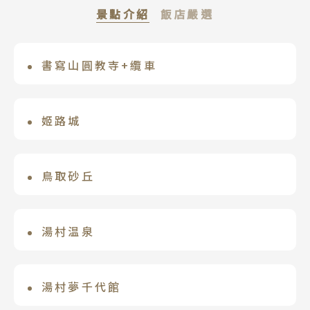
景點介紹
飯店嚴選
書寫山圓教寺+纜車
湯村溫泉 井筒屋
搭纜車前往山頂，徐徐步行到諸堂林立的
年年都是綜合百選溫泉優質飯店，江戶時
腹地內散步，一座超過千年歷史之古剎，
代開業百年温泉老店，天皇曾下榻御宿。
姬路城
966年由性空上人所開設的天台宗古寺。
嚴選的時令食材烹製出的原創美食，將日
姬路城大天守經過五十年一次大修，於
與世隔絕，常出現在時代劇場景，也是電
本料理與異國風味融為一體。湯村溫泉的
2015年再度開放。美麗白色城牆，彷彿展
鳥取砂丘
影《末代武士》拍攝地。被稱為西邊的比
泉質有美膚的功效，從令人放鬆的露天風
翅白鷺名日白鷺城。此城從未因戰爭、地
叡山，境內有許多國家和縣指定文化財，
呂中，欣賞湯村的壯麗景色緩解身心靈。
東西16公里，南北2公里，由山地的花崗
震或火災而毀損，以原貌留存至今。是國
如與京都清水寺相似的「摩尼殿」。
岩風化侵蝕而程，落差92公尺，為日本最
湯村温泉
寶更被登錄為世界文化遺產，也是日本三
大砂丘，同時也是世界屈指可數的起伏海
大名城與三大連立式平山城之建築，稱為
約1200年前由慈覺大師發現的。這裡以溫
岸砂丘。雨後，乾燥的沙礫從斜面上懸落
「日本第一名城」。
度高達98度的「荒湯」溫泉聞名，在這裡
湯村夢千代館
而下，就好像在大地這塊畫布上描繪出的
煮的溫泉蛋特別美味。湯村温泉屬於弱鹼
自然藝術。