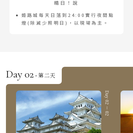
晴日！說
韓國
首爾 釜山 濟州
姬路城每天日落到24:00實行夜間點
燈(除減少照明日)，以現場為主。
馬來西亞 新加坡
吉隆坡 麻六甲
檳城 蘭卡威
Day 02
第二天
·
Day 02 － 01
Day 02 － 02