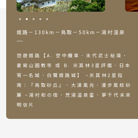
姬路－130km－鳥取－50km－湯村溫泉
悠遊姬路【A. 空中纜車．末代武士秘境．
書寫山圓教寺 或 B. 米其林3星評鑑．日本
第一名城．白鷺姬路城】 ~米其林2星指
南：『鳥取砂丘』．大漠風光．漫步風紋砂
簾 ~湯村和の宿．荒湯温泉蛋．夢千代未來
明信片