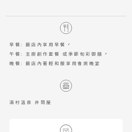
重現昭和時代的湯村溫泉！走進《夢千代
性低鹽泉，含有對人體有益的礦物質，這
日記》，再現昭和20～30年代的懷舊湯村
種「溫泉可飲用」的體驗非常罕見。
溫泉風貌。劇中登場的「はる家」與「煙
草屋旅館」，彷彿讓人穿越時空，親身感
受劇中的溫泉風情。館內特別展出女星吉
早餐: 飯店內享用早餐
永小百合的珍貴收藏，以及吉永小百合致
午餐: 主廚創作套餐 或季節旬彩御膳
力推動的和平活動。
晚餐: 飯店內著輕和服享用會席晚宴
湯村溫泉 井筒屋