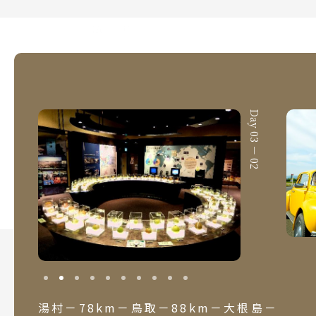
Day 03
第三天
·
Day 03 － 01
Day 03 － 02
湯村－78km－鳥取－88km－大根島－