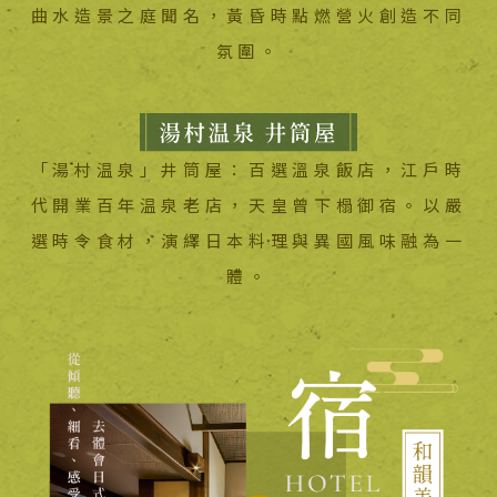
曲水造景之庭聞名，黃昏時點燃營火創造不同
氛圍。
「湯村温泉」井筒屋：百選溫泉飯店，江戶時
代開業百年温泉老店，天皇曾下榻御宿。以嚴
選時令食材，演繹日本料理與異國風味融為一
體。