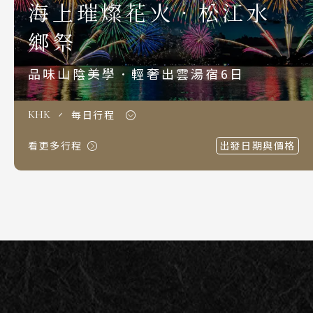
海上璀燦花火．松江水
S.E. Asia & Islands
海島東南亞
鄉祭
Classic China
品味山陰美學．輕奢出雲湯宿6日
中國雅學賞
每日行程
KHK
看更多行程
出發日期與價格