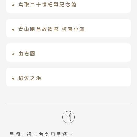
鳥取二十世紀梨紀念館
出雲 佳雲温泉美學旅宿
是日本唯一以梨子為主題的博物館。有關
位於出雲大社表參道附近的佳雲温泉旅館
於梨子的歷史和產業情報的介紹，也有探
是融合傳統與現代的低調奢華湯宿。以温
青山剛昌故鄉館 柯南小鎮
索和體驗樂趣的展示和企劃。收集著世界
泉風呂房為主調，木質調設計風格，隨處
特別以名偵探柯南為主題打造的柯南小
的梨品種，並設的休息室內，也可以享用
可見融合出雲原素的精緻裝飾，細微處令
鎮，這裡是作者青山剛昌的故鄉。在北榮
由志園
「梨子霜淇淋」。
人感動。透過日本海海鮮及地產地消美味
町這邊也興建了以柯南為主題的動漫博物
食材，體會主廚職人簡單不簡單的四季時
位於大根島，日式庭園建築、人參和牡丹
館「青山剛昌故鄉館」，裡面展示作者介
旬美饌。
聞名，是山陰必訪景點。由志園牡丹由於
稻佐之浜
紹、柯南的漫畫手稿、歷代柯南電影漫畫
數百種的品種，各季節皆能欣賞到不同的
作品…等，柯南粉必朝聖博物館、好拍柯
海岸位於出雲大社西方，日本神話淵源深
牡丹花，四季花卉：春天山茶花、梅花、
南佈景。
厚能量景點。連綿白色沙灘畫出美麗弧
石楠花、杜鵑以及名為「島錦」、「芳
線，入選日本百大海灘。夕陽從弁天島落
紀」的牡丹花。夏天的花菖蒲，紫陽花、
入海中景色十分美麗，是「日沒聖地出
睡蓮。秋天百日紅，冬天寒牡丹。
雲」的地標，並獲登錄為日本遺產。同時
早餐: 飯店內享用早餐
也是神迎儀式的舉辦地點。