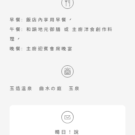
一見的規模！
豐富且遼闊，因此能夠帶來規模浩大、種
每場施放時間約45分鐘。
類豐富的煙火表演，如Star Mine、尺玉
早餐: 飯店內享用早餐
煙火、斜發連射的水中煙火等，讓夏季夜
午餐: 和韻地元御膳 或 主廚洋食創作料
空及湖面染上美麗色彩。
理
晚餐: 主廚迎賓會席晚宴
玉造温泉 曲水の庭 玉泉
晴日！說