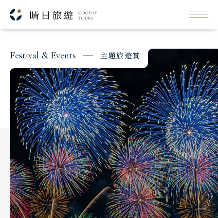
每日行程
KHK
出發日期與價格
F
e
s
t
i
v
a
l
&
E
v
e
n
t
s
主
題
旅
遊
賞
Classic Japan
日本心旅行
Japanese Vibe
日本美學旅
Luxury Rail Travel
日本鐵道旅
Festival & Events
主題旅遊賞