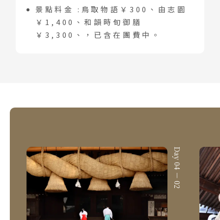
景點料金 :鳥取物語￥300、由志園
￥1,400、和韻時旬御膳
￥3,300、，已含在團費中。
Day 04
第四天
·
Day 04 － 01
Day 04 － 02