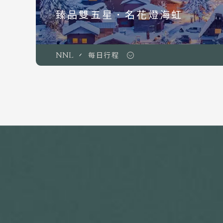
臻品雙五星．名花燈海虹
NNL
每日行程