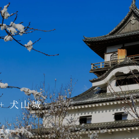
 地區
主題旅遊
本
日本賞楓旅遊
海道 札幌 函館
點燈．白川鄉
搜尋
北 仙台 青森
慶典．祭典旅
陸 名古屋 小松
春節．過年團
東 東京 伊豆
主題樂園旅遊
西 大阪 京都
+ 犬山城
日本賞櫻旅遊
島 山陰山陽 四國
州 福岡 山口
 大造一個屬於自己的物
同，夢幻燈海美不勝收。
風華。
點綴冬日庭園之美。
國