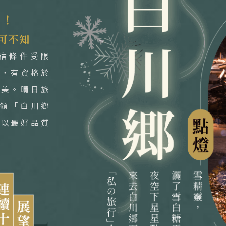
宿條件受限
」，有資格於
之美。晴日旅
獨領「白川鄉
並以最好品質