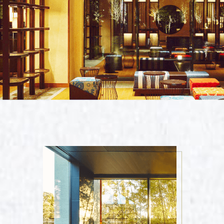
京 山西 內蒙 東北
國
爾 釜山 濟州
來西亞 新加坡
隆坡 麻六甲
城 蘭卡威
Japanese Vibe
Luxury Rail T
日本美學旅
日本鐵