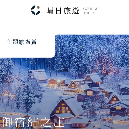
主
題
旅
遊
賞
．御宿結之庄