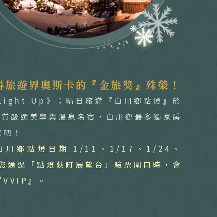
ight Up》；晴日旅遊『白川鄉點燈』於
品質嚴選美學與溫泉名宿，白川鄉最多獨家房
旅吧！
鄉點燈日期:1/11、1/17、1/24、
當您通過「點燈荻町展望台」驗票閘口時，會
VVIP』。