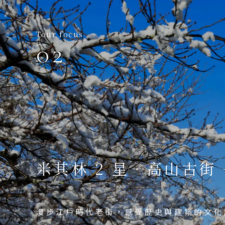
目的地
Tour focus
03
國家 /
日
北
東
北
關
金澤工藝．金箔DIY
關
冬限定火樹銀花
米其林 2 星．高山古街 
米其林 3 星．兼六園
廣
九
傳承金澤的傳統工藝-金箔，體驗一下DIY
日本最大光之祭典-名花之里，年年主題不
漫步江戶時代老街，感受歷史與建築的文化
件。
日本三大名園之首，金澤景點代表傘松雪吊
泰