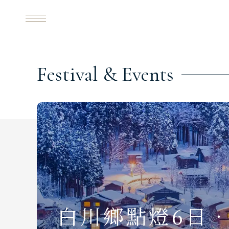
白川鄉點燈6日．御宿結之庄
NNL
每日行程
F
e
s
t
i
v
a
l
&
E
v
e
n
t
s
白川鄉點燈6日