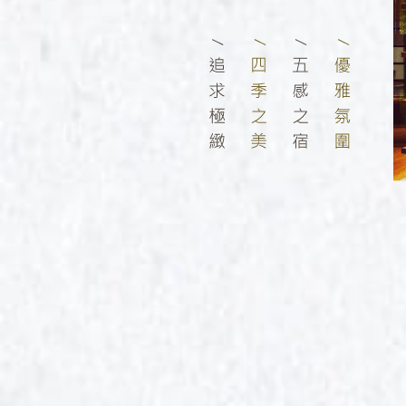
北
韓
首
馬
吉
檳
Classic Japan
日本心旅行