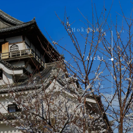
Hokuriku
01
Aichi
02
Kanazawa
03
Ishikawa
04