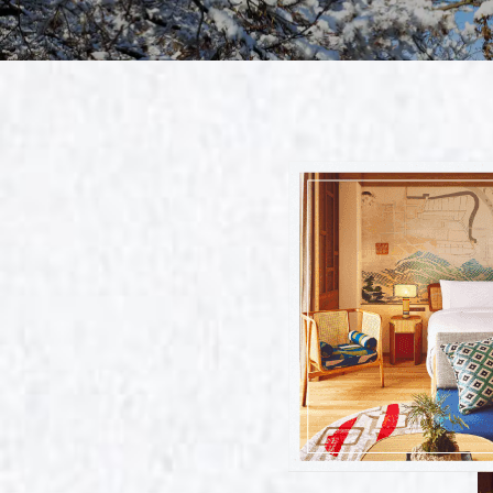
清
曼
越
北
中
南
中
江
四
雲
陝