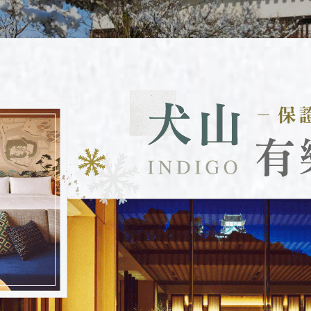
邁 清萊
谷 芭達雅 華欣
蘇美島
南
越 河內 下龍灣
越 峴港 會安 順化
越 胡志明 富國島 芽莊
國
南 黃山 江西 山東
川 稻城 西藏
南 貴州 張家界 湖北
西 河南 絲路 新疆