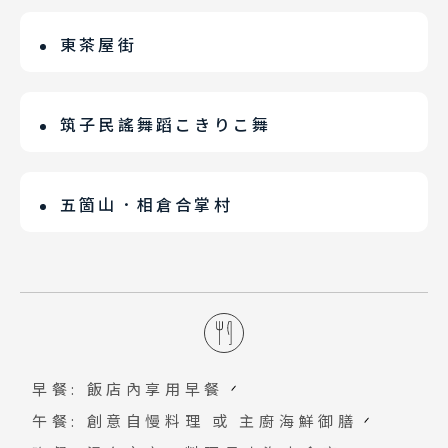
外型像是UFO從天而降，由於五個出入口
精品溫泉旅館「櫻池克爾花園飯店
1. 『五箇山合掌之里』點燈時間
都對外開放，讓這座美術館就像公園一般
(Sakuragaike Kurgarden)」矗立於
17:00~20:00（需有入村通行許可證方能
東茶屋街
櫻池源泉SPA
五箇山．相倉點燈LIGHT UP會場
親切。展出的美術品中，有幾樣一定要
景色優美的小山丘上，距離世界遺産五箇
參加五箇山合掌造點燈活動）。 2. 心中
街中留下的建築每一家外觀都非常古樸，
營運公司熟知德國、法國溫泉水療文化，
在相倉聚落中最迷人的就是隨著季節變
看：綠之橋、傳聲小耳朵、兔子椅子、測
山僅15分鐘車程。飯店大廳、休息區和客
疑問…「富山縣五箇山點燈與岐阜縣白川
走起來非常有味道。當時金澤市內為了避
導入日本少見的正統溫泉水療池、有助身
遷，四季的遞移展現變化萬千的點燈景
筑子民謠舞蹈こきりこ舞
量雲的男人、丹麥藝術家色彩活動室、台
房的配色高雅，設施備品齊全。客房為西
鄉點燈不一樣嗎」？答案：不一樣。是不
免平民窺看將軍城內情況，因此所有的房
體吸收海鹽粒子的SPA，以及舖設大理石
緻，絕對是值得來走訪的景點。２月為靄
灣華裔藝術家林明弘"壁畫"等，以生活化
式房型，全採用席夢思床墊。既使是最小
同的兩個地方兩個縣；但都是以合掌屋聚
五箇山的「こきりこKokiriko舞」被譽
屋都是平房，只有被遷移到城外偏遠處的
的低溫桑拿等設施。在溫泉水療池裡，你
靄殘雪點燈，４月、５月為水田倒映合掌
心情愉悅地和藝術產生共鳴。
的房型也有28平方公尺(約8.5坪)，寬敞
落點燈LIGHT UP模式進行。白川鄉點燈
為日本最古老的民謠舞蹈，起源於1400多
五箇山．相倉合掌村
茶屋可以蓋成兩層。兩層樓的木造樓房和
可以利用泉水的冷熱差異、蓮蓬頭的水壓
村點燈，８月為夏夜涼意合掌村點燈，而
又舒適。
是大型點燈活動，五箇山多了一份安寧、
年前的大化改新時期。男舞者以木製樂器
成排的細格子門窗，讓整條街顯得古色古
強度來刺激皮膚，促進體內循環，改善肌
後在９月為映襯稻穗合掌村點燈，並且在
五箇山當地規模最大合掌村，約有 23 座
秘境感覺，因為團體少。兩處於1995年一
「ささら」展現剛健之美，女舞者持竹飾
香，靜靜遙想昔日歌舞昇平的年代。
肉僵硬。還有一座溫泉游泳池。(註:請帶
11月為冬日整頓點燈。不管造訪過幾次，
農舍。米其林三星認定，世界遺產五箇山
起獲得世界文化遺產UNESCO認證，也都
「しで」象徵祈福淨化。「こきりこ」之
泳裝+泳帽)
宛如人間極景一般，令各國旅人趨之若
的相倉合掌村，彷彿是童話世界般的村落
是豪雪地帶。 3. 秘境『五箇山』合掌之
名來自竹棒清脆相擊聲，舞蹈融合音樂與
驚，讓人流連忘懷，去又再想去。
至今還保留在眾人面前，房子的屋頂像兩
里點燈Light up；如逢不可抗力因素無
是一種蘊含豐收祈願與生命循環之感謝的
手合十，因而得名：合掌村，房屋的設計
法舉辨時，並無費用可退，貴賓們也不能
儀式性藝術，展現對五穀豐登的讚頌。
早餐: 飯店內享用早餐
正因為冬天積雪厚重，設計約60度的陡峭
用此因素要求無條件退團等（依旅遊合約
午餐: 創意自慢料理 或 主廚海鮮御膳
屋頂，以利於屋頂上積雪滑落。
規定辦理），請貴賓務必先行了解，