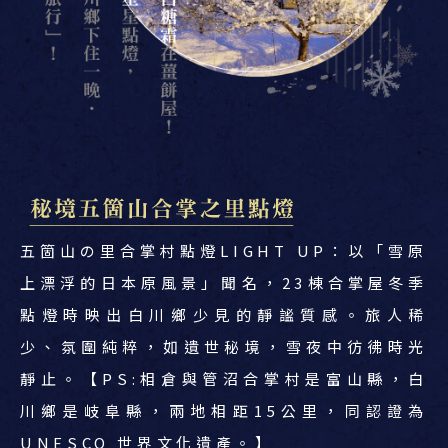
五箇山の里合掌村點燈LIGHT UP：以「雪原
上漂浮的日本原風景」聞名，23棟合掌屋冬季
點燈時映出白川鄉少見的靜謐質感。旅人稀
少、氛圍純粹，如遺世秘境，雪夜中彷彿時光
靜止。【PS:相倉與管沼合掌村是富山縣，白
川鄉是岐阜縣，兩地相距15公里，同認證為
UNESCO 世界文化遺產。】