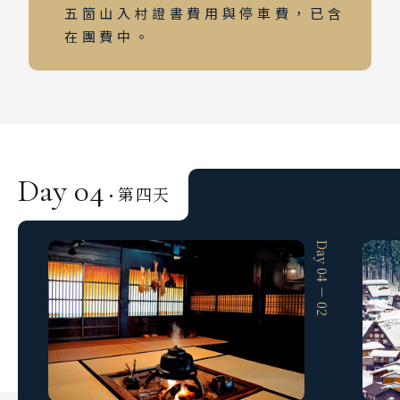
五箇山入村證書費用與停車費，已含
在團費中。
Day 04
第四天
·
Day 04 － 01
Day 04 － 02