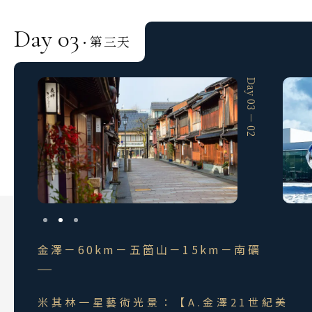
Day 03
第三天
·
Day 03 － 01
Day 03 － 02
金澤－60km－五箇山－15km－南礪
米其林一星藝術光景：【A.金澤21世紀美