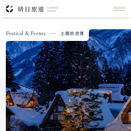
每日行程
NNM
出發日期與價格
F
e
s
t
i
v
a
l
&
E
v
e
n
t
s
主
題
旅
遊
賞
Classic Japan
日本心旅行
Japanese Vibe
日本美學旅
Luxury Rail Travel
日本鐵道旅
Festival & Events
主題旅遊賞