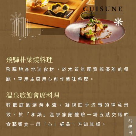
飛驒朴葉燒料理
Search
飛驒地產地消食材，於木質氛圍質樸優雅的餐
行程日期搜尋
廳，享用主廚用心創作美味料理。
溫泉旅館會席料理
出發區間
聆聽庭園潺潺水聲，凝視四季流轉的禪意景
至
致，於「和韻」溫泉旅館體驗一場五感交織的
食藝饗宴—用「心」細品，方知其韻。
目的地