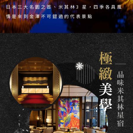
「藝術」21 世紀美術館
米其林3星，比白川鄉更質樸；同列1995 年世
米其林3 星．雪皚皚絕美，白川鄉最長時間漫
日本三大名園之首、米其林3 星，四季各具風
日本最早雙層纜車，全長3200m、落差
冬天裡的雪遊，雪上香蕉船、雪盆、戲雪最快
米其林2 星景點，彷彿時光隧道；飛驒民風純
界文化遺產。
步雪世界。
情是來到金澤不可錯過的代表景點
榮獲威尼斯金獅獎．世界注目的現代建築。
1039m，冬季限定。
樂。
樸，有“小京都”之美。