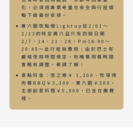
化，必須用專業考量在安全與行程順
暢下做最好安排。
兼六園夜點燈Lightup從2/01～
2/22的特定周六且只有四個日期
2/7、14、21、28，Pm18:00～
20:45～此行程無費用；由於巴士有
嚴格使用時間規定，則晚餐用餐時間
會略有調整。敬請了解！
景點料金：雪之樂￥ 1,200、牧場烤
肉餐BBQ￥3,300、兼六園￥300、
主廚創意料理￥5,000，已含在團費
裡。