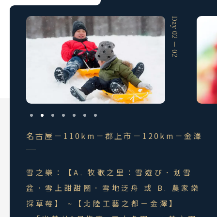
Day 02 － 01
Day 02 － 02
名古屋－110km－郡上市－120km－金澤
雪之樂：【A. 牧歌之里：雪遊び．划雪
盆．雪上甜甜圈．雪地泛舟 或 B. 農家樂
採草莓】 ~【北陸工藝之都－金澤】