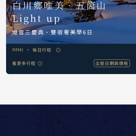
白川鄉唯美．五箇山
S.E. Asia & Islands
海島東南亞
Light up
Classic China
燈雪三慶典．雙宿奢美學6日
中國雅學賞
每日行程
NNM
看更多行程
出發日期與價格