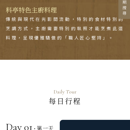
行程日期搜尋
料亭特色主廚料理
國家 / 地區
日本
傳統與現代在光影間流動，特別的食材特別的
主題旅遊
烹調方式，主廚需要特別的執照才能烹煮此道
北海道 札幌 函館
料理，呈現優雅驕傲的「職人匠心堅持」。
日本賞楓旅遊
東北 仙台 青森
點燈．白川鄉
北陸 名古屋 小松
搜尋
關東 東京 伊豆
慶典．祭典旅
關西 大阪 京都
春節．過年團
廣島 山陰山陽 四國
主題樂園旅遊
Daily Tour
九州 福岡 山口
日本賞櫻旅遊
每日行程
泰國
清邁 清萊
Day 01
曼谷 芭達雅 華欣
第一天
·