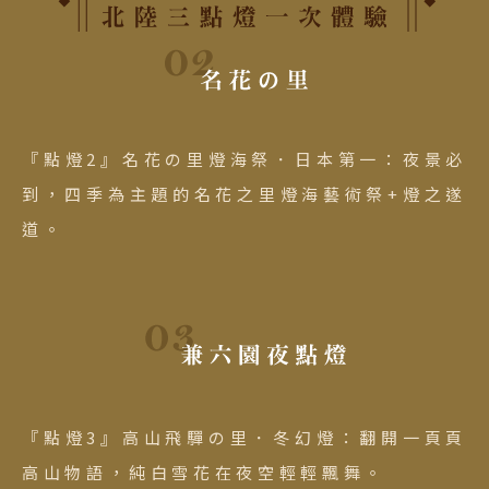
『點燈2』名花の里燈海祭．日本第一：夜景必
到，四季為主題的名花之里燈海藝術祭+燈之遂
道。
『點燈3』高山飛驒の里．冬幻燈：翻開一頁頁
高山物語，純白雪花在夜空輕輕飄舞。