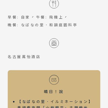
界「光之隧道」、光之河「水上燈海」
您打造高效愉悅的住宿體驗。
等，由「光與影」變化打造如夢如幻般空
早餐: 自家
午餐: 飛機上
間，令人恍若走進光的國度。燈海無邊，
晚餐: なばなの里．和韻庭園料亭
壯麗如星河墜落人間，展望台與Island
Fuji觀景台成了凝視夢境的窗，讓人屏息
只願多看一眼這場光影盛宴。
名古屋萬怡酒店
晴日！說
【なばなの里．イルミネーション】
重頭戲夜間「火樹銀花」主題燈光