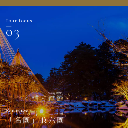
Tour focus
04
Gokayama
「夜燈」五箇山菅沼、相倉合
Gifu
Kanazawa
Hokuriku
Gifu
Takayama
掌村
「白天」白川鄉合掌村
「名園」兼六園
「山巔」新穗高纜車
「雪遊」牧歌之里雪上活動
「古街」高山三町街
Kanazawa