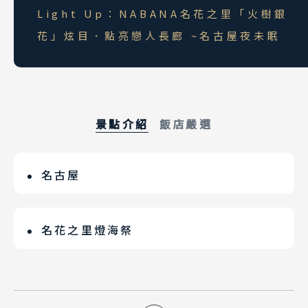
韓國
Light Up：NABANA名花之里「火樹銀
首爾 釜山 濟州
花」炫目．點亮戀人長廊 ~名古屋夜未眠
馬來西亞 新加坡
吉隆坡 麻六甲
檳城 蘭卡威
景點介紹
飯店嚴選
名古屋
名古屋萬怡酒店
位於首都東京和古都京都之間，故有“中
2022年3月才開幕的萬怡酒店大廳，闊氣
京”之稱，是僅次於東京、大阪和橫濱的
典雅，酒店近中央購物、娛樂和商務區,
名花之里燈海祭
第四大城市。近年名古屋駅前摩天大樓林
地理位置優越。距伏見和名古屋站僅數步
日本最大級規模「火樹銀花」燈光慶典，
立，嶄新的建築與名古屋城相望，現代與
之遙。開放空間和室內採用以 Hori 河為
以LED等最新科技打造出絢爛奪目的夢幻
傳統在名古屋找到最完美的詮釋。
靈感的質樸設計項目進行裝飾。免費 Wi-
場景。光雲海「LED燈光Show」、光世
Fi、晨間自助早餐和全日國際餐飲等，為