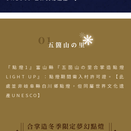
『點燈1』富山縣『五箇山の里合掌造點燈
LIGHT UP』：點燈期間需入村許可證。【此
處並非岐阜縣白川鄉點燈，但同屬世界文化遺
產UNESCO】