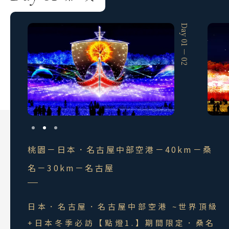
蘇美島
Day 01 － 01
Day 01 － 02
越南
北越 河內 下龍灣
中越 峴港 會安 順化
南越 胡志明 富國島 芽莊
中國
江南 黃山 江西 山東
桃園－日本．名古屋中部空港－40km－桑
四川 稻城 西藏
名－30km－名古屋
雲南 貴州 張家界 湖北
陝西 河南 絲路 新疆
日本．名古屋．名古屋中部空港 ~世界頂級
北京 山西 內蒙 東北
+日本冬季必訪【點燈1.】期間限定．桑名