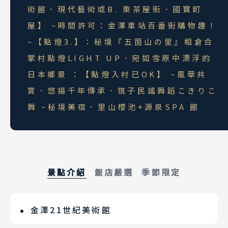
術館．現代藝術或B. 東茶屋街．國寶町
屋】 ~時間許可：金澤車站百番街購物趣！
~【點燈3.】：秘境『五箇山の里』相倉合
掌村點燈LIGHT UP．宛如雪原中漂浮的
日本鄉景 ：【點燈入村已OK】 ~風華共
賞．悠揚千年傳承．筑子民謠舞蹈こきりこ
舞 ~秘境美宿．里山櫻池+源泉SPA 館
景點介紹
飯店嚴選
季節限定
金澤21世紀美術館
里山櫻池花園飯店
五箇山合掌村點燈注意與配合事項