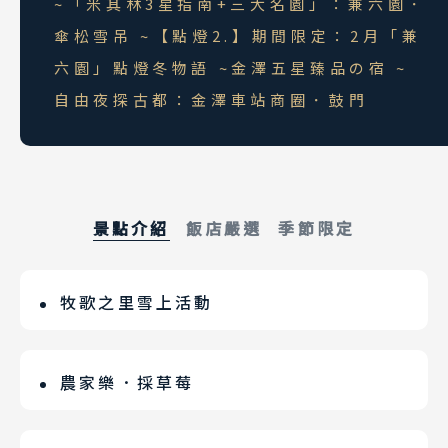
~「米其林3星指南+三大名園」：兼六園．
傘松雪吊 ~【點燈2.】期間限定：2月「兼
六園」點燈冬物語 ~金澤五星臻品の宿 ~
自由夜探古都：金澤車站商圈．鼓門
景點介紹
飯店嚴選
季節限定
牧歌之里雪上活動
金澤凱悅尚萃HYATT CENTRIC
兼六園點燈冬物語
每年約從12月底開始，一路到隔年4月，
凱悅集團於2020年在北陸開業的第一家酒
2027年02/06～10、13、20、27（時
牧歌之里就會變成冬季限定的雪上遊樂
店，步行即可到金澤車站。酒店內擁有百
間18：00～20：45，以官網公告為主，
農家樂．採草莓
園，可以充分體驗到滑雪盆、雪上甜甜
件藝術作品，其中一半來自金澤藝術家之
此行程無費用）。點燈兼六園吸引人的地
從1968年起就一直維持著草莓生產量日本
圈、雪上香蕉船等雪上設施的樂趣(現場操
手。客房設計融合金澤傳統工藝與現代風
方，除了本身既有的優美名園造景，在