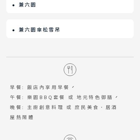
第一的寶座，號稱「草莓王國」。這裡的
兼六園
作擇兩種體驗)。現場在玩雪上設施時，都
格元素，兼備舒適功能。與商場「CROSS
春、秋、冬三個季節，還有和式風格的
日照量豐富，水質優良，土質肥沃，再加
會安排工作人員在旁協助，以及注意遊客
GATE金澤」採複合式設計，讓購物成為
「雪吊」可以拍攝。在冬天白雪靄靄的背
日本三大名園，日式池泉迴遊式庭園典
上內陸型氣候寒暖溫差大，最適合栽培甘
安全，但還是有些注意事項要提醒。
酒店的一大魅力。
景下加上燈光的點綴更顯得夢幻！
範。名稱源自中國北宋詩人李格非的《洛
兼六園傘松雪吊
甜美味的草莓。生活在都市的您，有多久
陽名園記》：「洛人云，園圃之勝不能相
沒聽見蟲鳴鳥叫的聲音？來一趟農家樂如
所有的松樹都是國寶，一根樹枝都不能
兼者六，務宏大者，少幽邃；人力勝者，
何呢？
少，所以形成傘狀的雪吊也成為兼六園招
少蒼古；多水泉者，難眺望。兼此六者，
牌。除此之外「雪吊」還有個重要任務，
惟湖園而已。予賞遊之，信然。」因兼具
就是當保護老松樹的防雪吊繩，像一把大
宏大、幽邃、人力、蒼古、水泉、眺望，
傘 雪不會直接壓壞珍貴的唐崎松 而會漸
所以稱為「兼六園」。
早餐: 飯店內享用早餐
漸滑向地面，也成為北陸宣告冬天到來的
午餐: 樂園BBQ套餐 或 地元特色御膳
一道風景線。
晚餐: 主廚創意料理 或 庶民美食．居酒
屋熱鬧體