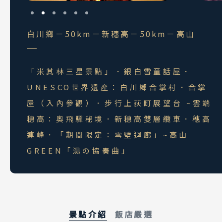
白川鄉－50km－新穗高－50km－高山
「米其林三星景點」．銀白雪童話屋．
UNESCO世界遺產：白川鄉合掌村．合掌
屋（入內參觀）．步行上荻町展望台 ~雲端
穗高：奧飛驒秘境．新穗高雙層纜車．穗高
連峰．「期間限定：雪壁迴廊」~高山
GREEN「湯の協奏曲」
景點介紹
飯店嚴選