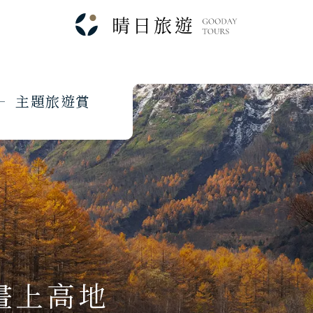
主
題
旅
遊
賞
畫上高地