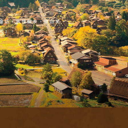
！彷彿時間慢了下來了。
玻璃，完全開放的視野眺看
彷彿走入自然秘境。源泉放流
花園、郡上八幡城紅葉
斯山巒壯麗相伴；極致溫
美得如夢。
療癒之湯。
鐵道。北陸秋色層層染，
融奢華於一身，山城勝景
童話。放慢腳步，找回那
 地區
主題旅遊
光」。
本
日本賞楓旅遊
海道 札幌 函館
點燈．白川鄉
搜尋
北 仙台 青森
慶典．祭典旅
陸 名古屋 小松
春節．過年團
東 東京 伊豆
主題樂園旅遊
西 大阪 京都
日本賞櫻旅遊
島 山陰山陽 四國
州 福岡 山口
國