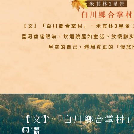
【文】「白川鄉合掌村」．米其林3星景
星河垂落眼前，炊煙繞屋如童話。放慢腳
星空的自己，體驗真正的「慢旅
出發區間
【秘】「上高地」．米其
犬山有樂苑英迪格INDI
【文】「白川鄉合掌村」
金太郎温泉 光風閣
【紅】「紅葉季節限定」． 
美之原 翔峰
Tour focus
03
星景