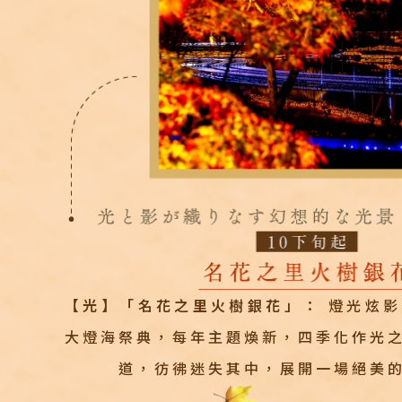
【光】「名花之里火樹銀花」：
燈光炫影
大燈海祭典，每年主題煥新，四季化作光
道，彷彿迷失其中，展開一場絕美