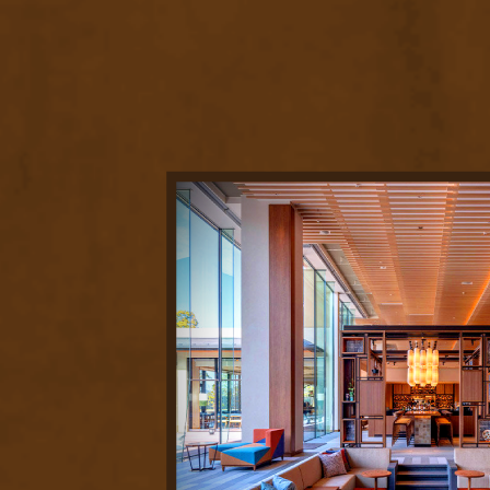
清
曼
越
北
中
南
中
江
四
雲
陝