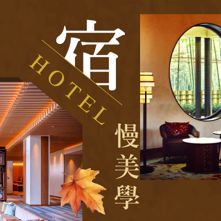
邁 清萊
谷 芭達雅 華欣
蘇美島
南
越 河內 下龍灣
越 峴港 會安 順化
越 胡志明 富國島 芽莊
國
南 黃山 江西 山東
川 稻城 西藏
南 貴州 張家界 湖北
西 河南 絲路 新疆