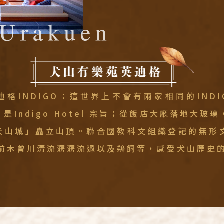
京 山西 內蒙 東北
國
爾 釜山 濟州
來西亞 新加坡
隆坡 麻六甲
格INDIGO：這世界上不會有兩家相同的IND
城 蘭卡威
是Indigo Hotel 宗旨；從飯店大廳落地大玻
犬山城」矗立山頂。聯合國教科文組織登記的無形
Japanese Vibe
Luxury Rail T
前木曾川清流潺潺流過以及鵜飼等，感受犬山歷史
日本美學旅
日本鐵