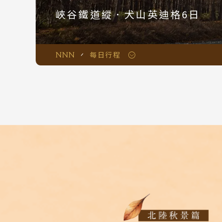
峽谷鐵道縱．犬山英迪格6日
NNN
每日行程