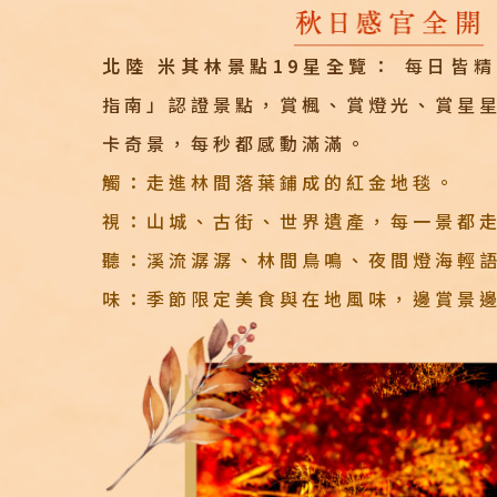
北陸 米其林景點19星全覽：
每日皆精
指南」認證景點，賞楓、賞燈光、賞星
卡奇景，每秒都感動滿滿。
觸：走進林間落葉鋪成的紅金地毯。
視：山城、古街、世界遺產，每一景都
聽：溪流潺潺、林間鳥鳴、夜間燈海輕
味：季節限定美食與在地風味，邊賞景