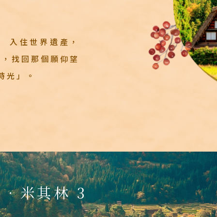
：
入住世界遺產，
步，找回那個願仰望
Search
時光」。
行程日期搜尋
林 3 星景
GO
．米其林 3
10-11 月
至