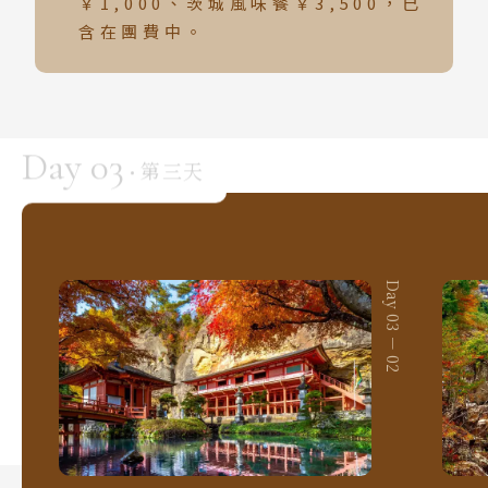
￥1,000、茨城風味餐￥3,500，已
含在團費中。
Day 03
第三天
·
Day 03 － 01
Day 03 － 02