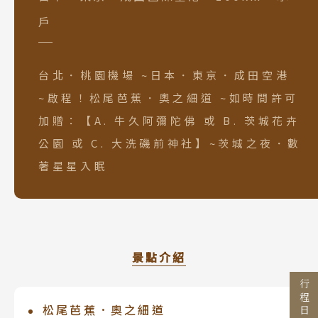
戶
台北．桃園機場 ~日本．東京．成田空港
~啟程！松尾芭蕉．奧之細道 ~如時間許可
加贈：【A. 牛久阿彌陀佛 或 B. 茨城花卉
公園 或 C. 大洗磯前神社】~茨城之夜．數
Search
著星星入眠
行程日期搜尋
出發區間
景點介紹
至
松尾芭蕉．奧之細道
目的地