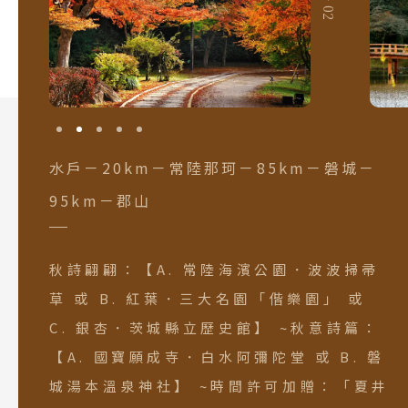
水戶－20km－常陸那珂－85km－磐城－
95km－郡山
秋詩翩翩：【A. 常陸海濱公園．波波掃帚
草 或 B. 紅葉．三大名園「偕樂園」 或
C. 銀杏．茨城縣立歷史館】 ~秋意詩篇：
【A. 國寶願成寺．白水阿彌陀堂 或 B. 磐
城湯本溫泉神社】 ~時間許可加贈：「夏井