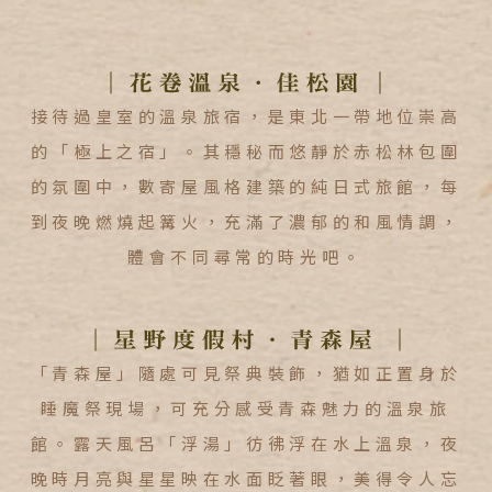
接待過皇室的溫泉旅宿，是東北一帶地位崇高
的「極上之宿」。其穩秘而悠靜於赤松林包圍
的氛圍中，數寄屋風格建築的純日式旅館，每
到夜晚燃燒起篝火，充滿了濃郁的和風情調，
體會不同尋常的時光吧。
「青森屋」隨處可見祭典裝飾，猶如正置身於
睡魔祭現場，可充分感受青森魅力的溫泉旅
館。露天風呂「浮湯」彷彿浮在水上溫泉，夜
晚時月亮與星星映在水面眨著眼，美得令人忘