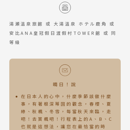
湯瀬溫泉旅館
或
大湯溫泉 ホテル鹿角
或
安比ANA皇冠假日渡假村TOWER館
或 同
等級
晴日！說
在日本人的心中，什麼季節該做什麼
事，有著根深蒂固的觀念，春櫻、夏
綠、秋楓、冬雪，每當秋天來臨，走
吧！去賞楓吧！行程表上的A、B、C
也就是這想法，讓您在最恰當的時