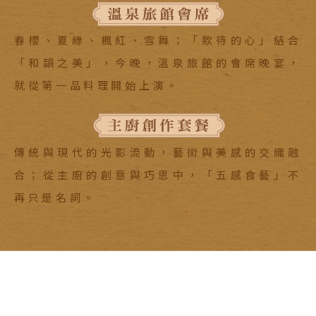
春櫻、夏綠、楓紅、雪舞；「款待的心」結合
「和韻之美」，今晚，溫泉旅館的會席晚宴，
就從第一品料理開始上演。
傳統與現代的光影流動，藝術與美感的交織融
合；從主廚的創意與巧思中，「五感食藝」不
再只是名詞。