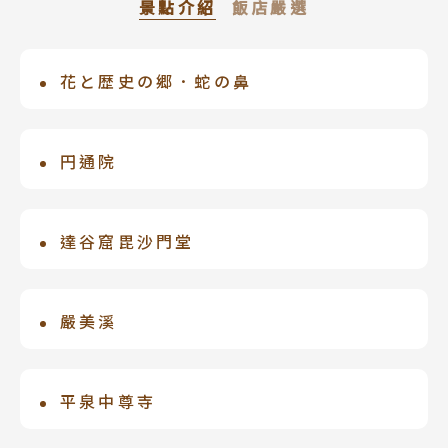
景點介紹
飯店嚴選
花と歴史の郷．蛇の鼻
花卷溫泉 佳松園
於明治時代由當地城鎮的政治家伊藤彌建
以接待過皇室自傲的溫泉旅宿，是東北一
造，園內有500棵樹齡超過百年的楓樹，
帶地位崇高的「極上之宿」。其穩秘而悠
円通院
當時序漸秋，樹葉紛紛染上鮮豔色彩之
靜於赤松林包圍的氛圍中，數寄屋風格建
設計師為江戶時代庭園大師『小崛遠
際，倒映在水面上的紅葉美不勝收。
築的純日式旅館，每到夜晚燃燒起篝火，
州』，以禪宗思想為基礎，利用石頭與砂
達谷窟毘沙門堂
大浴場的溫泉是獨家源泉，有超高肌膚美
子呈現自然與宇宙。石板參道左側「石
白效果；清晨從窗戶漏進來的陽光，在這
每年秋季時期，約10月中－11月中紅葉見
庭」稱「雲外天地之庭」，「天之庭」是
樣自然靜寂的空間中，體會不同尋常的時
頃，此時黄色的銀杏也盛開著，有機會可
嚴美溪
以松島灣內七福神島為題材的佛家庭院，
光吧！
以一同欣賞紅黃交織之美。毘沙門堂建築
「地之庭」是以生命為主題的「三寶之
1927年被指定為國家指定名勝。栗駒山源
蓋在高大的柱子上，是仿效京都清水寺的
庭」。特別值得一提：天之庭是使用的松
流的盤井川侵蝕巨岩而成，水珠飛濺的瀑
平泉中尊寺
「舞台式」建築所建立，還有一座「岩面
島灣的白沙，周圍的群山以岩石來表現。
布，碧綠深淵，氣勢磅礴。嚴美溪中的巨
磨崖佛」，被指定為平泉町的文化資財之
平泉文化－表現佛教淨土司想建築，於