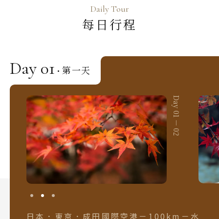
Daily Tour
每日行程
Day 01
第一天
·
Day 01 － 01
Day 01 － 02
日本．東京．成田國際空港－100km－水