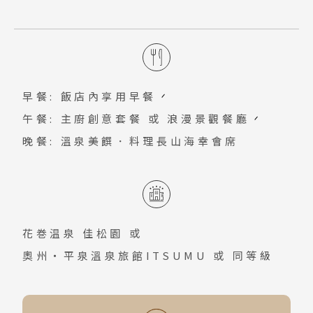
大岩石侵蝕後造成了許多奇岩怪石，全長2
一。
2011年6月登錄於世界文化遺產。馬可波
公里的溪谷可以欣賞到擁有各種不同表情
羅東方見聞錄裡記載「日本的宮殿屋頂也
的巨岩，夏季潺潺溪水，清涼透心；秋天
是用金條舖裝」，據日歷史學家的推測為
滿山紅葉；冬季裡水墨畫般景色。
岩手縣千年古剎「中尊寺之金色堂」，由
早餐: 飯店內享用早餐
金色燦爛、老松、完美地展現古典莊嚴的
午餐: 主廚創意套餐 或 浪漫景觀餐廳
藝術之美，妝點出濃厚古日本庭院氣息。
晚餐: 溫泉美饌．料理長山海幸會席
花巻温泉 佳松園
或
奧州・平泉溫泉旅館ITSUMU
或 同等級