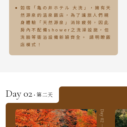
韓國
如宿「亀の井ホテル 大洗」，擁有天
首爾 釜山 濟州
然源泉的溫泉飯店，為了讓旅人們親
身體驗「天然源泉」消除疲勞，因此
馬來西亞 新加坡
房內不配備shower之洗澡設施，但
吉隆坡 麻六甲
洗臉等衛浴設備新穎齊全。 請明瞭飯
店模式！
檳城 蘭卡威
Day 02
第二天
·
Day 02 － 01
Day 02 － 02