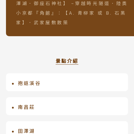
澤湖．御座石神社】 ~穿越時光隧道．陸奧
小京都『角館』：【A. 青柳家 或 B. 石黑
家】．武家屋敷散策
景點介紹
抱返溪谷
被譽為日本「東北地區耶馬溪」，每逢秋
季更是紅葉名所。青翠蓊鬱的樹林保留著
南昌莊
原始風貌，呈現著藍寶石般璀璨光澤溪
為一座位於廣大庭院內的此宅邸，是於明
流，構成了色彩斑斕的景致，四季更替如
治18年(1885)被建為實業家瀨川安五郎
田澤湖
詩如畫般意境，漫步其中令人陶醉。