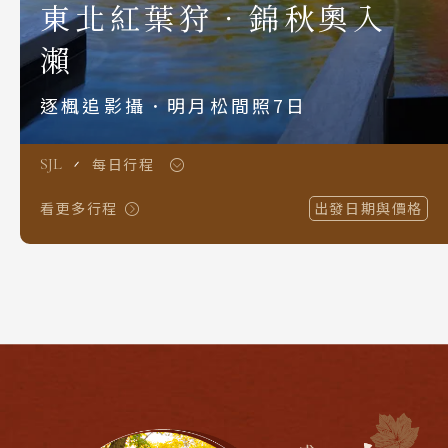
東北紅葉狩．錦秋奧入
S.E. Asia & Islands
海島東南亞
瀨
Classic China
逐楓追影攝．明月松間照7日
中國雅學賞
每日行程
SJL
看更多行程
出發日期與價格