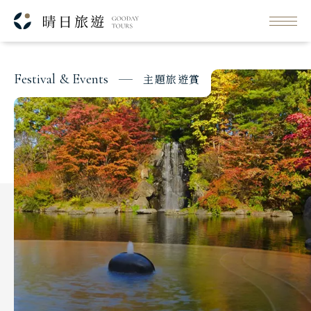
每日行程
SJL
出發日期與價格
F
e
s
t
i
v
a
l
&
E
v
e
n
t
s
主
題
旅
遊
賞
Classic Japan
日本心旅行
Japanese Vibe
日本美學旅
Luxury Rail Travel
日本鐵道旅
Festival & Events
主題旅遊賞