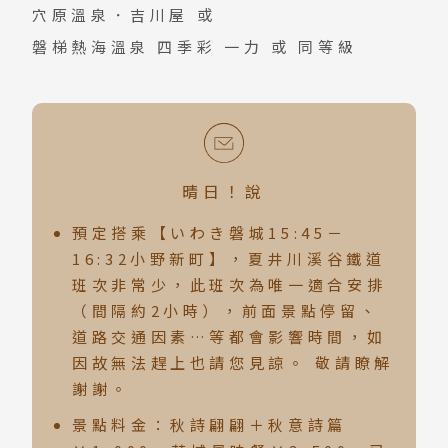
穴原溫泉．吉川屋
或
磐梯熱海溫泉 四季彩 一力
或 同等級
晴日！說
預定搭乘【いわき磐城15:45－
16:32小野新町】，夏井川溪谷鐵道
班次非常少，此班次為唯一適合安排
（間隔約2小時），前面景點停留、
道路交通因素…等都會影響時間，如
因故無法趕上也請您見諒。 敬請瞭解
謝謝。
景點料金：秋詩翩翩＋秋意詩篇