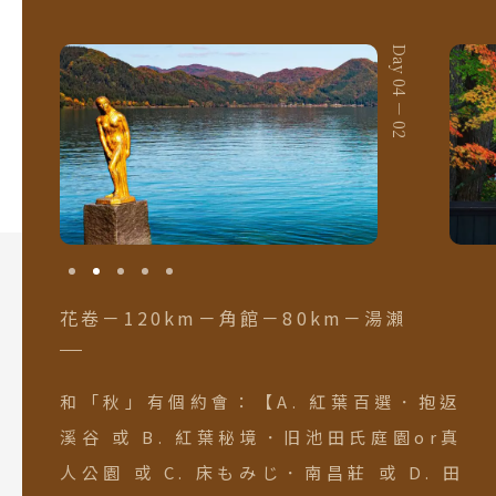
Day 04 － 01
Day 04 － 02
花卷－120km－角館－80km－湯瀨
和「秋」有個約會：【A. 紅葉百選．抱返
溪谷 或 B. 紅葉秘境．旧池田氏庭園or真
人公園 或 C. 床もみじ．南昌莊 或 D. 田