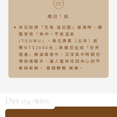
晴日！說
本日如遇「花卷 佳松園」客滿時，調
整安排「奥州・平泉温泉
ITSUMU」，每位貴賓（占床）退
費NT$2000元；敬邀您住宿「世界
遺產」靜謐風景中，沉浸其中時間彷
彿放慢腳步，讓人重新找回內心的平
衡與寧靜。 敬請瞭解 謝謝。
Day 04
第四天
·