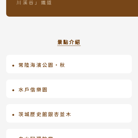
川溪谷」鐵道
景點介紹
常陸海濱公園‧秋
超現實美景4萬株圓滾滾的掃帚草，將山丘
染得紅通通，壯闊的景象曾被國外評選為
水戶偕樂園
超現實的美麗風景。在高低起伏的丘陵
秋季時，偕楽園的「紅葉谷」內種植有約
上，漫山遍野都是五顏六色的繽紛美景，
１７０棵楓樹色彩鮮驗五彩繽紛，毎年都
茨城歷史館銀杏並木
潔白、橙黃、鮮紅、靛藍等多彩色調，盡
惠舉行夜間點燈活動，僅供參考點燈時間
在眼底。秋天的掃帚草、大波斯菊等等，
位於水戶市，典藏茨城縣歷史資料和文
為：11月6日〜11月23日。園區內的路面
四季都有特色各異的花草供遊客觀賞。
件。每年秋天都有許多旅客慕名而來，除