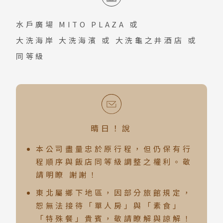
蘇美島
水戶廣場 MITO PLAZA
或
越南
大洗海岸 大洗海濱
或
大洗龜之井酒店
或
北越 河內 下龍灣
同等級
中越 峴港 會安 順化
南越 胡志明 富國島 芽莊
中國
晴日！說
江南 黃山 江西 山東
本公司盡量忠於原行程，但仍保有行
四川 稻城 西藏
程順序與飯店同等級調整之權利。敬
雲南 貴州 張家界 湖北
請明瞭 謝謝！
陝西 河南 絲路 新疆
東北屬鄉下地區，因部分旅館規定，
北京 山西 內蒙 東北
恕無法接待「單人房」與「素食」
「特殊餐」貴賓，敬請瞭解與諒解！