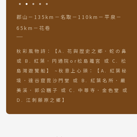
郡山－135km－名取－110km－平泉－
65km－花卷
秋彩風物詩：【A. 花與歴史之郷．蛇の鼻
或 B. 紅葉．円通院or松島離宮 或 C. 松
島灣遊覽船】 ~秋意上心頭：【A. 紅葉秘
境．達谷窟毘沙門堂 或 B. 紅葉名所．嚴
美溪．郭公糰子 或 C. 中尊寺．金色堂 或
D. 江刺藤原之鄉】