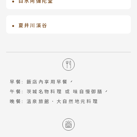
白水阿彌陀堂
重新整理，讓大家更輕鬆前來觀賞!經驗
了參觀展出文獻之外，就是為了銀杏美景
值:紅葉最佳觀賞期11月中下旬。
係由奧州藤原氏繼承者藤原基衡之女德姬
而來，茨城縣歷史館前的銀杏大道是打卡
所建，現為福島縣內唯一名列國寶的建築
夏井川溪谷
熱搜點，最美的時節從11月登場，還有夜
物，堂內阿彌陀如來為首的數尊佛像則是
間會點燈，並在縣民日（11月13日左右）
是沿著JR磐越東線，長達15km的溪谷。
重要文化財產。淨土庭園仿效平泉毛越寺
舉辦各種活動。
在紅葉盛開時期，電車會減速行駛，從車
及觀自在王院的庭園水池設計，四季分別
窗也可以享受雄大壯麗的景致。從岩縫噴
呈現不同風貌，與平安時代中期建造的阿
湧的清流和瀑布形成壯麗的景觀，紅葉映
彌陀堂完美調和，讓訪客忍不住想像當時
照著美麗的溪谷。
貴族的生活。
早餐: 飯店內享用早餐
午餐: 茨城名物料理 或 味自慢御膳
晚餐: 溫泉旅館．大自然地元料理