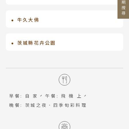
行程日期搜尋
是日本文學史上不朽的旅遊紀行。「奧」
國家 / 地區
是道路深處之意，「細道」是細長之路，
日本
牛久大佛
日本著名俳句詩人松尾芭蕉記載這段約
主題旅遊
北海道 札幌 函館
是位於牛久市是世界最大的”銅”佛像，
2400km旅程，花費約150天的時間沿途
日本賞楓旅遊
東北 仙台 青森
也是茨城縣最高的建築物，高120公尺，
茨城縣花卉公園
景色及見聞，撰寫成旅遊紀行，且留下多
比美國勝利女神種高度還高，正式名稱為
點燈．白川鄉
北陸 名古屋 小松
搜尋
處吟詠的俳句石碑，行經之路後稱為「奧
2021年4月重新改裝開幕，園內培育了
牛久阿彌陀大佛，是淨土真宗東本願寺派
關東 東京 伊豆
之細道」。
慶典．祭典旅
900種、9,000株玫瑰，可輕柔地碰觸花
的建物。也曾經在在深田恭子、土屋安娜
關西 大阪 京都
草，湊到花朵旁聞香氣，近距離感受「體
春節．過年團
主演的日本電影「下妻物語」出現過並引
驗型花卉公園」；約10月－11月秋季玫瑰
廣島 山陰山陽 四國
起熱搜的的茨城縣牛久大佛，是金氏紀錄
主題樂園旅遊
盛開，獨創玫瑰「Huit Campagne」音
九州 福岡 山口
認定的世界最大的青銅製佛像。
早餐: 自 家
午餐: 飛 機 上
日本賞櫻旅遊
近日文「結い」，帶有與地區的連結性將
晚餐: 茨城之夜．四季旬彩料理
泰國
由此而生的含義。
清邁 清萊
曼谷 芭達雅 華欣