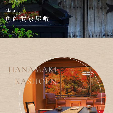
Iwate
Ibaraki
Akita
達谷窟毘沙門堂
國營常陸海濱公園
角館武家屋敷