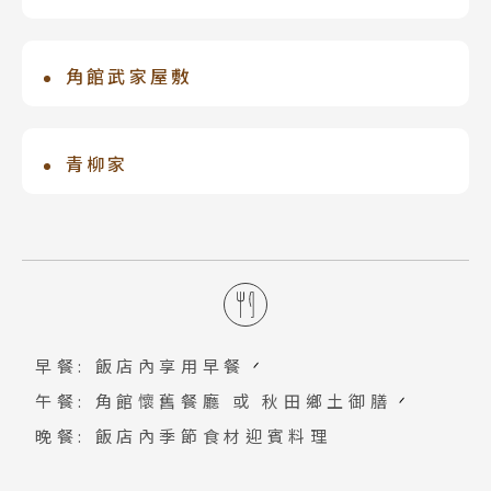
的居所。由盛岡市的中心街徒步前往約10
被譽為日本最深的自然湖「田澤湖」，湖
分。能感受到由喧囂至寂靜空間的變化。
面湛藍澄淨，群山環抱，湖面上立「辰子
角館武家屋敷
銅像」，景緻相當美麗，秋天時分，田澤
武家屋敷是過去的武士宅邸，在日本全國
湖湛藍湖水與環繞湖旁滿山彩楓相互輝
有數處武家屋敷保存區，其中角館算是保
青柳家
映，美不勝收，令人拾不得劃破湖面。
留的相當完整，因此角館被日本列爲「國
武家屋敷中規模最大、最具代表性上級武
家重要傳統建築物群保存地區」。慢步其
士宅邸，雖然經過歲月的洗禮，但依然完
中沿路可欣賞：武士宅邸群、黒色土牆、
好地保存下來。青柳家經過藩內功績認
武家屋敷資料館等，保存舊時風格的建築
定，特別許可擁有高雅格調藥醫門（門代
古蹟猶如走入歷史，充滿濃濃的懷舊歷史
表一個家地位），只要一開啟扉門，時間
氛圍。
早餐: 飯店內享用早餐
就會慢慢倒轉回到往昔。
午餐: 角館懷舊餐廳 或 秋田鄉土御膳
晚餐: 飯店內季節食材迎賓料理