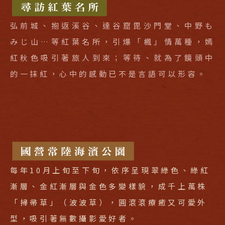
弘前城、抱返溪谷、達谷窟毘沙門堂、中野も
みじ山…等紅葉名所，引爆「楓」情萬種，嫣
紅秋色吸引著旅人到來；等待、就為了鏡頭中
的一抹紅，心中的感動已不是言語可以形容。
每年10月上旬至下旬，依序呈現翠綠色、綠紅
漸層、金紅漸層與金色多變樣貌，成千上萬株
「掃帚草」（波波草），圓滾滾療癒又可愛外
型，吸引著無數攝影愛好者。