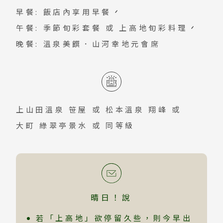
有日本阿爾卑斯聖地美譽，山岳峰迴溪水
早餐: 飯店內享用早餐
潺潺清澈見底，漫步其中讓人忘了時間流
午餐: 季節旬彩套餐 或 上高地旬彩料理
逝，走在林間道聽著子規鳥啼叫，清澈溪
晚餐: 溫泉美饌．山河幸地元會席
流嘩啦啦讓人相信有神靈存在。
上山田溫泉 笹屋
或
松本溫泉 翔峰
或
大町 綠翠亭景水
或 同等級
晴日！說
若「上高地」欲停留久些，則今早出