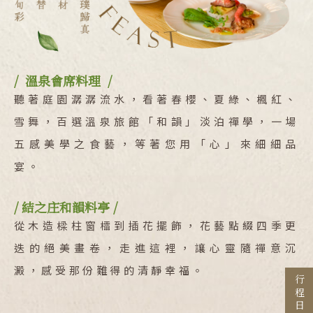
/ 溫泉會席料理 /
聽著庭園潺潺流水，看著春櫻、夏綠、楓紅、
雪舞，百選溫泉旅館「和韻」淡泊禪學，一場
五感美學之食藝，等著您用「心」來細細品
Search
行程日期搜尋
宴。
/ 結之庄和韻料亭 /
從木造樑柱窗櫺到插花擺飾，花藝點綴四季更
出發區間
迭的絕美畫卷，走進這裡，讓心靈隨禪意沉
至
澱，感受那份難得的清靜幸福。
目的地