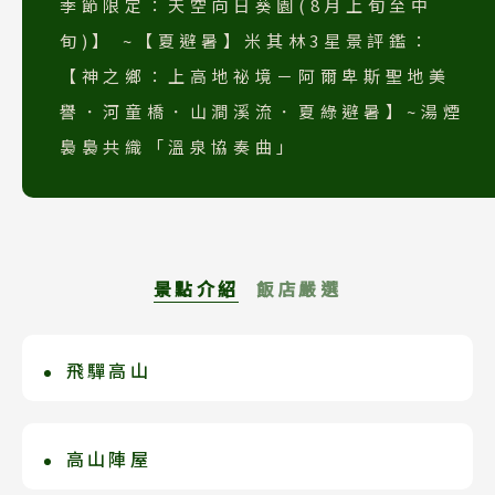
季節限定：天空向日葵園(8月上旬至中
旬)】 ~【夏避暑】米其林3星景評鑑：
【神之鄉：上高地祕境－阿爾卑斯聖地美
譽．河童橋．山澗溪流．夏綠避暑】~湯煙
裊裊共織「溫泉協奏曲」
景點介紹
飯店嚴選
飛驒高山
松本 翔峰溫泉大飯店
自古以來就交通不便，因此留下許多難得
百選溫泉常勝軍。佇於飛驒山脈，可盡收
傳統風貌，如江戶古老街道格子窗，彷彿
松本市街絕佳位置。從江戶時代開始興
高山陣屋
大町 綠翠亭景水
掉入時光隧道。高山民風純樸、古宅林
盛，已擁有1000年以上的歷史。館內不僅