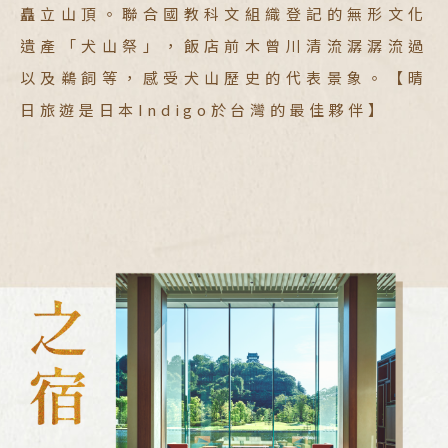
矗立山頂。聯合國教科文組織登記的無形文化
遺產「犬山祭」，飯店前木曾川清流潺潺流過
以及鵜飼等，感受犬山歷史的代表景象。【晴
日旅遊是日本Indigo於台灣的最佳夥伴】