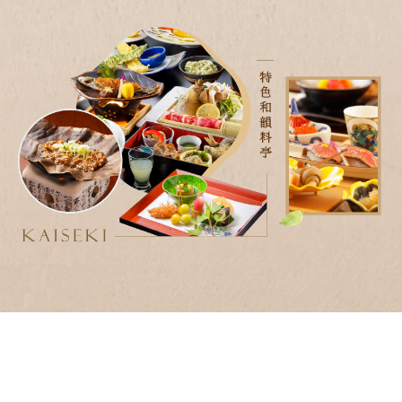
蘇美島
越南
北越 河內 下龍灣
中越 峴港 會安 順化
南越 胡志明 富國島 芽莊
中國
江南 黃山 江西 山東
四川 稻城 西藏
雲南 貴州 張家界 湖北
陝西 河南 絲路 新疆
北京 山西 內蒙 東北