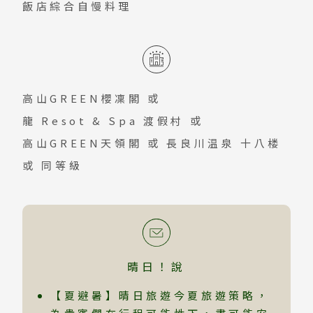
飯店綜合自慢料理
泉」。
高山GREEN櫻凜閣
或
龍 Resot & Spa 渡假村
或
高山GREEN天領閣
或
長良川温泉 十八楼
或 同等級
晴日！說
【夏避暑】晴日旅遊今夏旅遊策略，