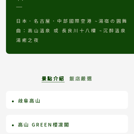
日本．名古屋．中部國際空港 ~湯宿の圓舞
曲：高山溫泉 或 長良川十八樓 ~沉醉溫泉
湯癒之夜
景點介紹
飯店嚴選
歧阜高山
高山溫泉Green天領閣
高山地區及其周圍有著傳統建築、絢麗的
高山市中心絕佳地理，都市飯店的機能性
節日、風景秀麗的山脈，更有日本首屈一
與和風旅館的結合，只有古都才有的新型
高山 GREEN櫻凜閣
高山 GREEN櫻凜閣
指的溫泉。高山公認是岐阜這頂皇冠上的
度假飯店，是飛驒觀光最適宜的地點。在