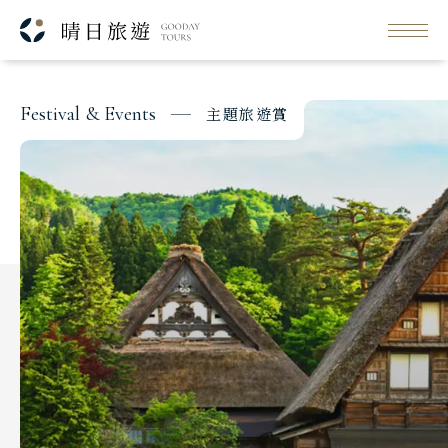
每日行程
NNN
出發日期與價格
F
e
s
t
i
v
a
l
&
E
v
e
n
t
s
主
題
旅
遊
賞
Classic Japan
日本心旅行
Japanese Vibe
日本美學旅
Luxury Rail Travel
日本鐵道旅
Festival & Events
主題旅遊賞