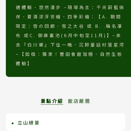
通體驗．悠然漫步 ~現場為主：千米蔚藍倘
佯．夏清涼浮世繪．四季彩繪：【A. 期間
限定：雪の回廊．雪之大谷 或 B. .稱名瀑
布 或C. 御庫裏池(6月中旬至11月)】~來
去『白川鄉』下住一晚．沉醉童話村落星河
~【如宿：獨家！豐田會館加贈．自然生態
體驗】
景點介紹
飯店嚴選
立山絕景
白川鄉御宿結之庄