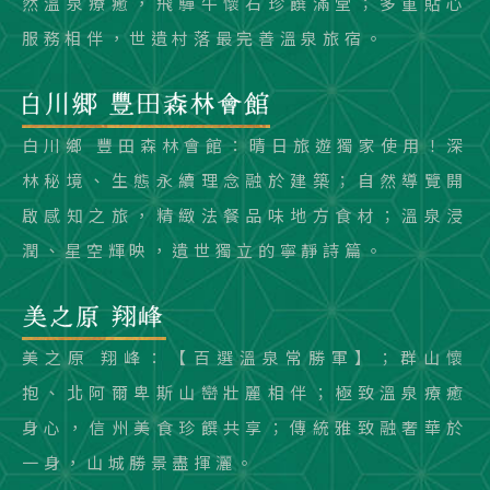
然溫泉療癒，飛驒牛懷石珍饌滿堂；多重貼心
服務相伴，世遺村落最完善溫泉旅宿。
白川鄉 豐田森林會館：晴日旅遊獨家使用！深
林秘境、生態永續理念融於建築；自然導覽開
啟感知之旅，精緻法餐品味地方食材；溫泉浸
潤、星空輝映，遺世獨立的寧靜詩篇。
美之原 翔峰：【百選溫泉常勝軍】；群山懷
抱、北阿爾卑斯山巒壯麗相伴；極致溫泉療癒
身心，信州美食珍饌共享；傳統雅致融奢華於
一身，山城勝景盡揮灑。