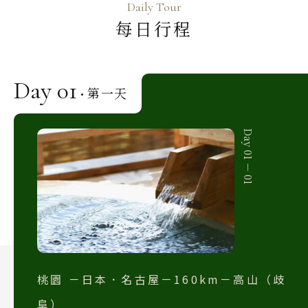
Daily Tour
韓國
每日行程
首爾 釜山 濟州
馬來西亞 新加坡
Day 01
吉隆坡 麻六甲
第一天
·
檳城 蘭卡威
Day 01 － 01
桃園 －日本．名古屋－160km－高山（歧
阜）