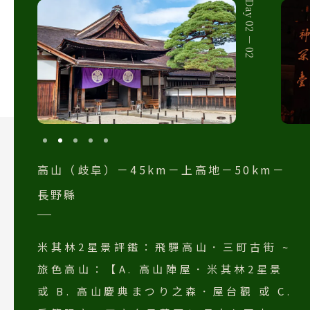
Day 02 － 02
高山（歧阜）－45km－上高地－50km－
長野縣
米其林2星景評鑑：飛驒高山．三町古街 ~
旅色高山：【A. 高山陣屋．米其林2星景
或 B. 高山慶典まつり之森．屋台觀 或 C.