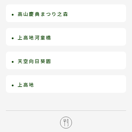
米其林2星景點。幕府末期於日本全國各地
大町最大日式溫泉酒店，優質服務以及豐
立，素有「小京都」美名；漫步三之町古
有自傲的寬敞大浴池還有十足開放感的露
設有60餘處的代官・郡代所，但至今僅剩
沛溫泉設施，給予旅客真情款待。庭園大
高山慶典まつり之森
戶倉上山田溫泉笹屋旅館
街道，手工藝品店、味噌工廠、酒鋪、和
天按摩浴池，5種不同浴池，完備您溫泉巡
高山陣屋仍留有當時官廳的主要建築物。
浴場「高瀨湯」、「清音湯」，大浴場的
菓子、霜淇淋、飛驒牛串燒等，建築外觀
禮之旅。使用了奢華的當季信州嚴選食
日本最早的地下建築物『高山慶典博物
笹屋從不參加百選溫泉飯店的選拔，飯店
所謂陣屋是日本江戶時代(1603年～1868
露天風呂「山水」和「山吹」，可供旅客
和內在陳設保存濃厚古原味。
材，大廚所精心烹煮出的創意料理，享受
館』，祭典博物館矗立於岩盤上，展示著
的細緻度，在大正、昭和時代就已經身受
上高地河童橋
年)郡代、代官執行政務的處所，役所、郡
預約貸切的個人半露天溫泉浴池「星之
精緻的美味餐點。
1991年新造的6台高山祭檜木製作的神轎
皇族雅士鍾愛的天皇級御宿。三千坪的廣
代(代官)宅邸、御藏等總稱陣屋。
湯」「月之湯」，統稱為七湯。春櫻、夏
於1910年改建為吊橋。現在的吊橋是
彩車及世界第一大鼓。其中最著名的有：
大土地有鯉魚在日本庭院中戲游，這裡保
綠、秋紅、冬雪，皆可在這裡體驗最悠閒
1997年重建的第五代河童橋。這座由落葉
天空向日葵園
神樂台、金雞台、臥龍台、金時台、福壽
持了傳統旅館幽與靜的典雅，庭園中每一
享受。
松木材製成的吊橋寬3.1 公尺、長36.6
台、龍虎台、力神台、龍王台等，日本傳
塊小石頭都有精心打造的禪韻味，守護和
花期大約在的8月上旬至中旬。標高
公尺，現已成為代表上高地的象徵性景
統慶典熱鬧體驗邀您一起來感受。
風安樂靜謐空間的傳統。
1200m，約20萬株盛開的向日葵，構成
上高地
點。站在橋上可以眺望穗高連峰，以及穗
一張深淺交錯的黃色花毯，遼闊花海迎風
高連峰間的岳澤溪谷等壯麗的風景。
日本人視作神故鄉，標高約1,500m，長
搖曳令人著迷。活動期間會舉辦露天市
期與外界隔離，成了大自然良好生態棲息
集、向日葵攝影比賽等。
地；四周被燒岳、穗高連峰等高山環抱，
屬於中部山嶽國立公園。「上高地」秘境