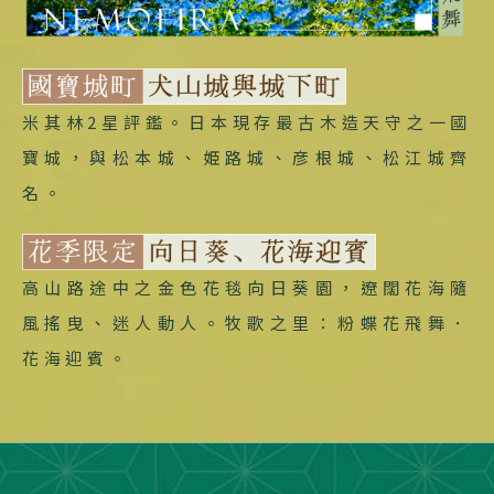
米其林2星評鑑。日本現存最古木造天守之一國
寶城，與松本城、姫路城、彦根城、松江城齊
名。
高山路途中之金色花毯向日葵園，遼闊花海隨
風搖曳、迷人動人。牧歌之里：粉蝶花飛舞．
花海迎賓。