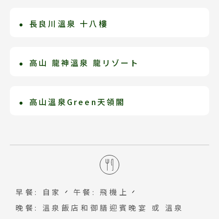
2020年6月全新開館GREEN HOTEL新
2020年6月全新開館GREEN HOTEL新
寶石，被日本阿爾卑斯山風景秀麗的高山
日本庭園中幽閒的露天風呂，觀賞四季變
館“櫻凜閣”的客房擁有自然的氛圍，您
館“櫻凜閣”的客房擁有自然的氛圍，您
長良川溫泉 十八樓
鄉村環繞，本身已是一個令人嚮往的目的
化風情。明亮清潔的館內、幽靜而令的客
可以感受到木材的溫暖。入住期間，您可
可以感受到木材的溫暖。入住期間，您可
地，也是探索日本阿爾卑斯山 及周邊飛驒
室、多彩的餐食、加上豐富湧出的天然溫
百年旅館十八樓位於日本岐阜市郊的長良
以在寬敞的空間放鬆身心。室內佈局是為
以在寬敞的空間放鬆身心。室內佈局是為
地區的理想起點。
泉，讓您心滿意足的體驗「飛驒高山溫
川畔，飯店無論是檜木露天溫泉、木曾石
高山 龍神溫泉 龍リゾート
了讓您放鬆身心並欣賞風景，設計沉穩。
了讓您放鬆身心並欣賞風景，設計沉穩。
泉」。
打造的岩石露天溫泉，眺望長良川美景；
榮獲貓途鷹訂房的卓越證書。飯店最自豪
風雅溫泉浴池中也備有氣泡浴、寢湯、伊
之處100%自家源泉掛流（非加溫循
高山溫泉Green天領閣
吹山藥草浴、絲滑浴...等，可供選擇。俳
環），從地下1300m湧出的天然溫泉，號
句詩人松尾芭蕉更以一篇「十八樓記」來
高山市中心絕佳地理，都市飯店的機能性
稱東海地區NO1美人溫泉。坐擁大自然森
歌誦此地！
與和風旅館的結合，只有古都才有的新型
林美景，陽光穿透樹葉隙縫灑入，盡情享
度假飯店，是飛驒觀光最適宜的地點。在
受優雅輕柔的時光，更可前往30萬平方米
日本庭園中幽閒的露天風呂，觀賞四季變
周遭各處輕鬆散步森林浴。
化風情。明亮清潔的館內、幽靜而令的客
早餐: 自家
午餐: 飛機上
室、多彩的餐食、加上豐富湧出的天然溫
晚餐: 溫泉飯店和御膳迎賓晚宴 或 溫泉
泉，讓您心滿意足的體驗「飛驒高山溫