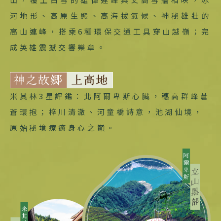
河地形、高原生態、高海拔氣候、神秘雄壯的
高山連峰，搭乘6種環保交通工具穿山越嶺；完
成英雄震撼交響樂章。
米其林3星評鑑：北阿爾卑斯心臟，穗高群峰蒼
蒼環抱；梓川清澈、河童橋詩意，池湖仙境，
原始秘境療癒身心之巔。