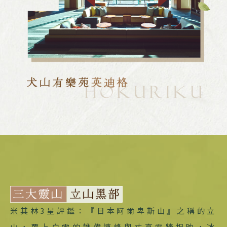
米其林3星評鑑：『日本阿爾卑斯山』之稱的立
山，覆上白雪的雄偉連峰與丈高雪牆相映，冰