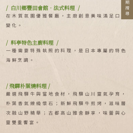
行程日期搜尋
/ 白川鄉豐田會館．法式料理 /
國家 / 地區
在木質氛圍優雅餐廳，主廚創意美味滿足口味
日本
變化。
主題旅遊
北海道 札幌 函館
日本賞楓旅遊
東北 仙台 青森
/ 料亭特色主廚料理 /
一種需要特殊執照的料理，是日本專屬的特色
點燈．白川鄉
北陸 名古屋 小松
搜尋
海鮮烹調。
關東 東京 伊豆
慶典．祭典旅
關西 大阪 京都
春節．過年團
廣島 山陰山陽 四國
/ 飛驒朴葉燒料理 /
主題樂園旅遊
嚴選飛驒牛與當地食材，飛驒山川靈氣孕育，
九州 福岡 山口
日本賞櫻旅遊
朴葉香氣繚繞懷石；新鮮飛驒牛煎烤，滋味層
泰國
次融山野精華；古都高山雅舍靜享，味蕾與心
清邁 清萊
靈雙重饗宴。
曼谷 芭達雅 華欣