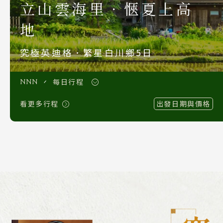
立山雲海里．愜夏上高
S.E. Asia & Islands
海島東南亞
地
Classic China
究極英迪格．繁星白川鄉5日
中國雅學賞
每日行程
NNN
看更多行程
出發日期與價格