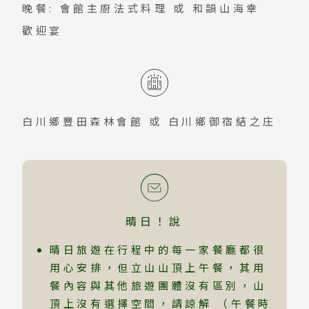
車1.3km 7分鐘】（繁忙期間可能改安排
晚餐: 會館主廚法式料理 或 和韻山海幸
特別巴士！）
歡迎宴
白川鄉豐田森林會館
或
白川鄉御宿結之庄
晴日！說
晴日旅遊在行程中的每一家餐廳都很
用心安排，但立山山頂上午餐，其用
餐內容與其他旅遊團體沒有區別，山
頂上沒有選擇空間，請諒解 （午餐時