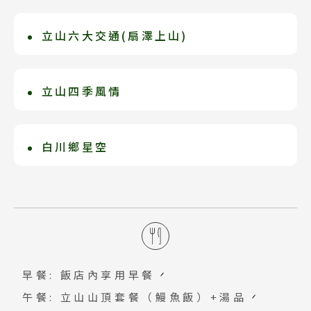
沉睡了一整個冬季，期待已久的立山終於
從入口處即可看到以合掌造建築設計。人
開山囉！素有『日本阿爾卑斯山』之稱的
與人之間聯繫是很重要的，以珍惜人與人
立山六大交通(扇澤上山)
白川鄉豐田森林會館
立山，冰河地形、高原生態、神秘雄壯的
之間緣份為主題，故取名「御宿 結の
旅遊時間是一整天行程 ●扇澤－黑部水壩
長期注力發展SDGS永續經營發展。幾乎
北阿爾卑斯山系。立山黑部阿爾卑斯登山
庄」。歴史と趣の薫る宿！傳統合掌造與
【關電隧道電氣巴士6.1km 16分鐘】海
原版保留該村景觀，只在其間一小塊地依
立山四季風情
豐田自然教室生態體驗
路線的大自然景色，，還可在海拔高度差
和洋折衷設計兼容並蓄，更擁有天然溫泉
拔1433m ●黑部水壩－黑部湖【徒步走
地勢建造自然學校硬體，本著豐田對社會
不同的各處能觀賞到別開生面的風景。
「ゆるりの湯」，讓您可以在此度過寧靜
4、5月份開山時能見到具有動感的雪牆，
森林學校內的工作人員，個個都有其專業
過水壩上方0.6km 15分鐘】海拔1470m
環境責任，由老闆豐田章一郎主導，以木
放鬆的時光。
積雪量最高時為20公尺相當於十層樓高，
背景，不論哪個季節都有琳瑯滿目的自然
白川鄉星空
●黑部湖－黑部平【黑部地下電纜車
材為主建材，包含大廳、臥室、風呂等。
大雪融化時能見到百花盛開的高山花叢。
生態體驗課程，例如森林步道生態遊等；
0.8km 5分鐘】海拔1455m ●黑部平－
外型採著名和掌造外觀，使會館融與周遭
合掌村一帶夜間光害少，白川鄉星空越夜
7-8月夏天避暑最涼爽，9月中旬－10月
或冬天特別安排滑雪、雪地漫步等活動，
大觀峰【立山空中纜車1.7km 7分鐘】海
環境協調的存在著。
越美麗，仿佛來到幾米彩繪的星空，抬頭
中旬秋天楓葉會以每天30m的速度，在一
更讓所有訪客們回憶不已呢。
拔1828m ●大觀峰－立山主峰－室堂
望著滿天星斗璀璨，真是世外桃源呀！
瞬間染紅整個山峰，11月中旬白雪皚皚的
【立山隧道電氣巴士3.7km 10分鐘】海
山頂和滿山楓葉的山腰，會形成鮮明的對
拔2316m ●室堂－天狗平－彌陀原－美
比，猶如一幅美麗的風景畫。
女平【立山高原巴士23km 55分鐘】海拔
早餐: 飯店內享用早餐
2450m ●美女平－立山車站【立山電纜
午餐: 立山山頂套餐（鰻魚飯）+湯品