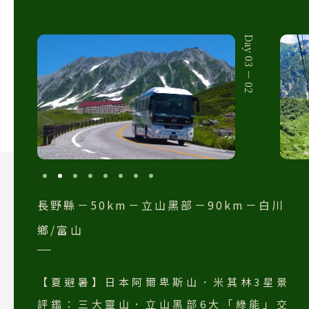
Day 03 － 02
長野縣－50km－立山黑部－90km－白川
鄉/富山
【夏避暑】日本阿爾卑斯山．米其林3星景
評鑑：三大靈山．立山黑部6大「綠能」交