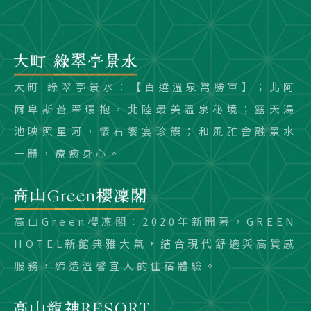
大町 綠翠亭景水：【百選溫泉常勝軍】；北阿
爾卑斯蒼翠環抱，北陸最美溫泉秘境；露天湯
池映照星河，懷石饗宴珍饌；和風雅舍融景水
一體，療癒身心。
高山Green櫻凜閣：2020年新開幕，GREEN
HOTEL新館典雅大氣，結合現代舒適與高質感
服務，締造溫馨宜人的住宿體驗。