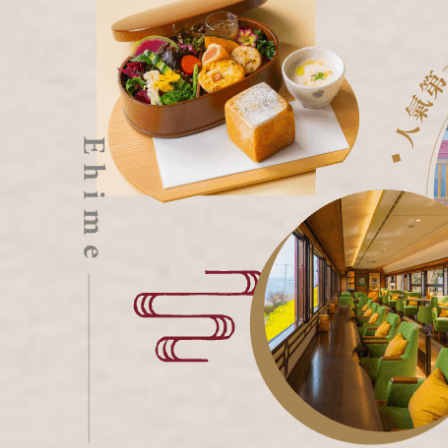
清
曼
越
北
中
南
中
江
四
雲
陝