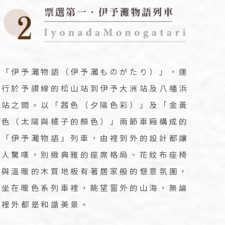
「伊予灘物語（伊予灘ものがたり）」，運
行於予讃線的松山站到伊予大洲站及八幡浜
站之間。以「茜色（夕陽色彩）」及「金黃
色（太陽與橘子的顏色）」兩節車廂構成的
「伊予灘物語」列車，由裡到外的設計都讓
人驚嘆，別緻典雅的座席格局、花紋布座椅
與溫暖的木質地板有著居家般的愜意氛圍，
坐在暖色系列車裡，眺望窗外的山海，無論
裡外都是和諧美景。