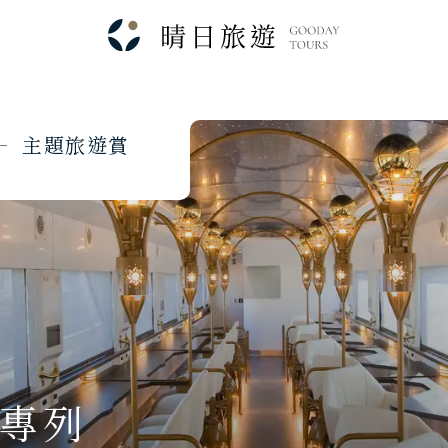
主
題
旅
遊
賞
道專列