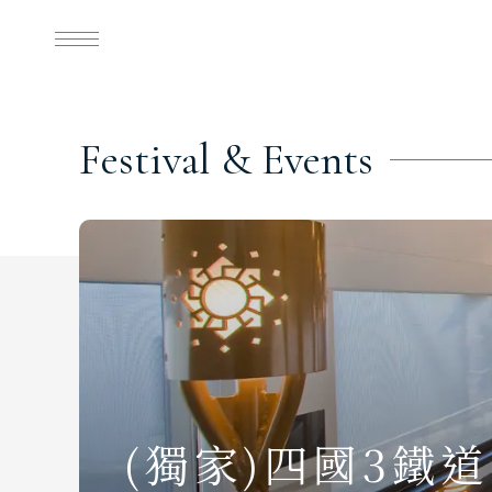
(獨家)四國3鐵道專列
RMK
每日行程
F
e
s
t
i
v
a
l
&
E
v
e
n
t
s
(獨家)四國3鐵