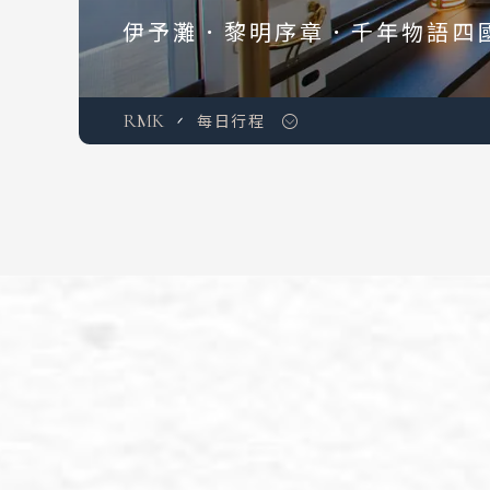
伊予灘．黎明序章．千年物語四
RMK
每日行程