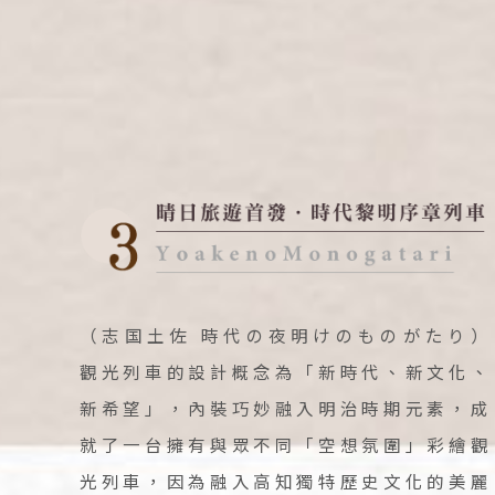
北
韓
首
馬
吉
檳
Classic Japan
（志国土佐 時代の夜明けのものがたり）
日本心旅行
觀光列車的設計概念為「新時代、新文化、
新希望」，內裝巧妙融入明治時期元素，成
就了一台擁有與眾不同「空想氛圍」彩繪觀
光列車，因為融入高知獨特歷史文化的美麗