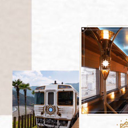
京 山西 內蒙 東北
國
爾 釜山 濟州
來西亞 新加坡
隆坡 麻六甲
城 蘭卡威
Japanese Vibe
Luxury Rail T
日本美學旅
日本鐵