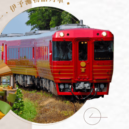
邁 清萊
谷 芭達雅 華欣
蘇美島
南
越 河內 下龍灣
越 峴港 會安 順化
越 胡志明 富國島 芽莊
國
南 黃山 江西 山東
川 稻城 西藏
南 貴州 張家界 湖北
西 河南 絲路 新疆