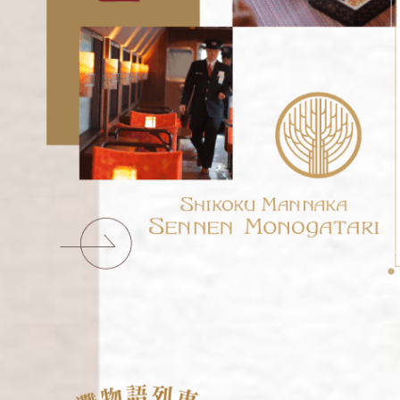
 地區
主題旅遊
本
日本賞楓旅遊
海道 札幌 函館
點燈．白川鄉
搜尋
北 仙台 青森
慶典．祭典旅
陸 名古屋 小松
春節．過年團
東 東京 伊豆
主題樂園旅遊
西 大阪 京都
日本賞櫻旅遊
島 山陰山陽 四國
州 福岡 山口
國