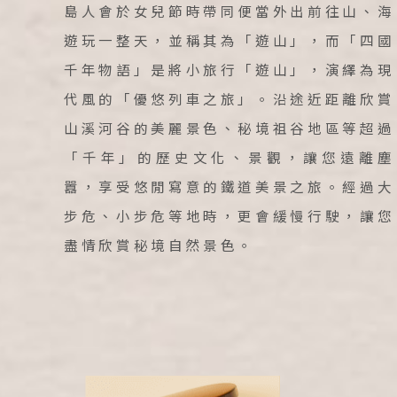
島人會於女兒節時帶同便當外出前往山、海
遊玩一整天，並稱其為「遊山」，而「四國
目的地
千年物語」是將小旅行「遊山」，演繹為現
國家 /
代風的「優悠列車之旅」。沿途近距離欣賞
日
山溪河谷的美麗景色、秘境祖谷地區等超過
北
「千年」的歷史文化、景觀，讓您遠離塵
東
囂，享受悠閒寫意的鐵道美景之旅。經過大
北
步危、小步危等地時，更會緩慢行駛，讓您
關
盡情欣賞秘境自然景色。
關
廣
九
泰