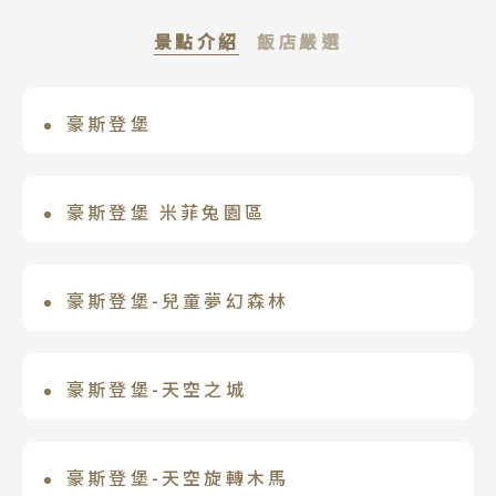
景點介紹
飯店嚴選
豪斯登堡
豪斯登堡 歐洲飯店
亞洲最大休閒度假主題樂園～【豪斯登
是豪斯登堡最高級的歐式飯店，位於象徵
堡】豪斯登堡是以17世紀荷蘭為主題的休
性建築「德姆特倫高塔」旁，並連接著運
豪斯登堡 米菲兔園區
閒渡假主題樂園。園內隨著季節的更迭，
河。從一進入「歐洲飯店」大廳開始，大
在華麗的歐洲街景中，全新區域誕生~讓您
綻放不同花卉，如春天鬱金香、夏天繡球
氣的裝潢、優雅的音樂聲、能欣賞到運河
沉浸在米菲兔的可愛世界中！乘坐飛機或
豪斯登堡-兒童夢幻森林
花、秋天玫瑰、冬天的三色堇，不論任何
及鐘樓美景的餐廳，每一處都能感受到最
遊艇展開冒險，親身體驗繪本中的故事，
季節，園內總是綻放著美麗的鮮花。此外
尊爵的入住體驗。每間客房設計，從地
一進門映入眼簾的就是中央大樹，大型的
還有只有豪斯登堡才有的獨特遊樂設施登
種種的表演活動以及遊行，必定能讓您玩
毯、牆上的裝飾畫，到窗簾，燈具，皆採
爬網驚險刺激，還有球鞦韆延伸。後方的
豪斯登堡-天空之城
場。與米菲兔一起在這個世界獨一無二的
得盡興。
一致的色調，顯現出豪華穩重精緻的氛
吊橋緊接著森林溜滑梯，都是可以親子一
夢幻樂園中，度過心動假期吧！
一個驚心動魄的運動遊樂設施，您可來此
圍。傢俱和床也充滿著歐式的厚實感，有
同玩樂的設施。從踏入的瞬間起，簡直就
克服各種刺激元素，例如懸索橋和繩網，
著安穩好入眠的感覺。充滿著花與音樂及
豪斯登堡-天空旋轉木馬
像圖畫書一樣的世界蔓延開來，豐富有