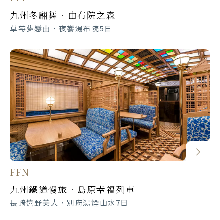
日本各航點。B.所有航空公司飛北海道
因此，團員因疾病死亡及疾病的醫療費
已做此決定；若有個別特別餐食需求之
知微笑服務專員，協助您洽詢相關單
九州冬翩舞．由布院之森
(千歲、函館、旭川等)。C.所有包機航
用，則不在本保險保障範圍。
貴賓，晴日建議自組團。
位。
草莓夢戀曲．夜饗湯布院5日
點皆是全額付費給航空公司（訂金單會
2.旅行平安險：海外旅遊平安保險請
機上餐食特殊需求：請於航班起飛時間7
台灣入出國及移民署全球資訊網
載明）。
『自行購買』。此保險的內容各家保險
個工作日前向微笑業務提出需求，否則
公司都不同；涵蓋項目也都不一樣，建
日本交流協會台灣事務所
行程景點、飯店、餐食照片僅供參考，
會因作業因素無法變更。
議請洽各自承保的保險公司。
景色或菜色會隨季節、拍攝角度而不
交通：日本國土交通省規定，巴士司機
同，敬請見諒！
每日行車時間不得超過10小時（從車庫
旅遊快樂平安！考量旅客自身安全，並
發車時間開始），以防止司機疲勞駕駛
顧及同團團員旅遊權益，若有慢性疾
所衍生之交通狀況。
病、與年滿75歲以上、行動不便等狀
國情習俗：溫泉泡湯區，皆有張貼禁止
況，敬請主動告知，且需有家人或友人
身上有紋身旅客進入泡湯，請旅客見
同行，方可報名。如未告知身體特殊狀
諒！如有需要可請導遊幫忙詢問。
況，以致衍生無法成行或其他問題，旅
FFN
客須自行承擔責任。
因每個地區所使用高級飯店超過數家，
九州鐵道慢旅．島原幸福列車
故無法全部列舉或當表列飯店客滿時，
遺失物處理：
長崎嬉野美人．別府湯煙山水7日
本公司將會以同等級飯店安排，也請您
團體旅遊過程中有物品遺失發生時，請