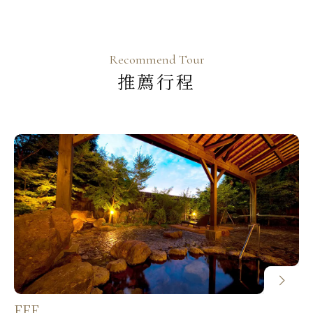
更食材與烹調，進而讓餐廳不願接受預
法保證，需以當天飯店調整狀況為主。
新台幣20萬意外醫療險及海外急難救
以上。
約，被迫選擇非首選餐廳。
（晴日旅遊不建議更換一大床房型，在
助。海外旅遊平安保險請自行購買或洽
役男身份入出國（係指年滿１９歲當年
★宗教與過敏因素：不吃「牛」、
都會型飯店一大床房型通常會比標準房
詢微笑業務。
１月１日起至年滿３６歲當年１２月３
「豬」、「生魚片」與過敏「甲殼
空間略小）
Recommend Tour
外站JOIN的貴賓，其旅行業責任保險
１日止尚未履行兵役義務男子），需蓋
類」、「蛋奶」之貴賓，請於報名時告
推薦行程
報名3人同房時，則每位團費優惠
承保範圍為與「當團領隊會合跟離開」
兩種章：
知服務專員，我們盡能力為您調整餐食
NT$1,000，房型都跟團體一樣的標準
的旅程期間，晴日旅遊建議貴賓可以自
1.護照上加蓋『役男出國核准：( 年
內容。
房大小，第三張床為加床模式（行軍床
行再承保全程「旅遊平安險」。(機票與
月 日之前一次有效縣市公所) 之章
★素食：因飲食文化差異，日本素食者
或沙發床為主），恕無法指定房型。
團體進出點、時間點不同簡稱外站
戳』。
可食用蔥、薑、蒜、奶蛋，湯底也大多
Join)
2.護照末頁應蓋「尚未履行兵役義務」
飯店房型恕無法指定連通房或一家人的
使用柴魚或大骨高湯熬煮；貴賓如能接
戳記，以備機場通關時查驗。
房間一定要在隔壁或鄰近，敬請見諒！
旅行社承保『責任保險』與個人自費承
受入境隨俗的日本式素食、台灣蛋奶素
（晴日旅遊會告知導遊於外站時，注意
保『旅行平安險』不同！
者，晴日很樂意安排，其他素食模式恕
國軍人員需蓋有兩種章：
並盡力安排，但恕無法保證）
1.責任保險：旅行業責任保險係在旅行
不接受，請諒解！
1.出國前需由國防部或其授權之單位核
社所安排或接待的旅遊期間內，發生
★日本食之特性：新鮮、少油是日本餐
准。
團體機位的座位排序以航空公司安排為
『意外』事故，使旅遊團員身體受有傷
食特色，生冷會席之類是常態。
2.在護照上加蓋『出國核准：( 年
準。
害因而導致殘廢或死亡或醫療費用時，
※貴賓個別特別餐食要求已影響餐廳選
月 日之前同意出國 字第 號核准)
機票開立後無法辦理退票：A.星宇航
由保險公司負責給付團員或其受益人，
擇甚鉅，造成餐廳怕麻煩不願接受預
之章戳』。
空、國泰航空、ANA航空、中華航空等
也就是必須為『意外』因素方有理賠。
FFF
約，為保障大部分貴賓權益，因此不得
註：如護照有任何特殊狀況，請務必告