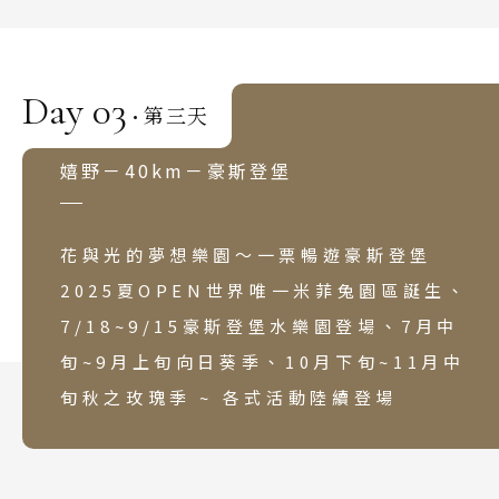
韓國
首爾 釜山 濟州
Day 03
馬來西亞 新加坡
第三天
·
吉隆坡 麻六甲
嬉野－40km－豪斯登堡
檳城 蘭卡威
花與光的夢想樂園～一票暢遊豪斯登堡
2025夏OPEN世界唯一米菲兔園區誕生、
7/18~9/15豪斯登堡水樂園登場、7月中
旬~9月上旬向日葵季、10月下旬~11月中
旬秋之玫瑰季 ~ 各式活動陸續登場