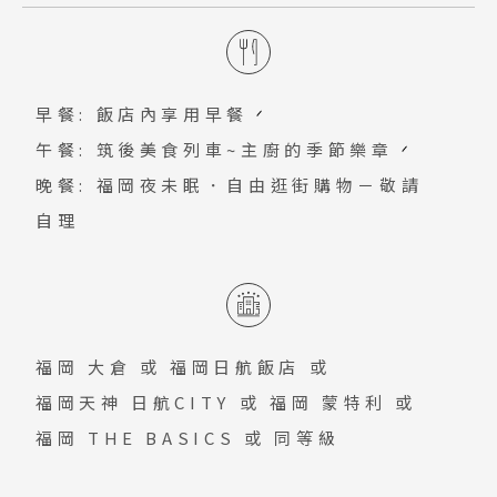
調打造家一般的自在氛圍。THE RAIL
從世界各國知名品牌到日本各地特產，從
光都非常便利的中心地區。運用意大利傳
等，您可以盡情享受購物與美食的樂趣。
KITCHEN CHIKUGO將筑後的四季美味
日常用品到美食餐廳全都匯聚於此。特別
統元素打造出親切溫馨的環境。免費提供
上桌，邀您一同品嚐。
值得一提：對鋼彈迷來說，由漫畫作者富
Wi-Fi
早餐: 飯店內享用早餐
野由悠季親自監督，打造真實尺寸的V鋼彈
午餐: 筑後美食列車~主廚的季節樂章
雕像，並重新命名為「RX-93ffν鋼
晚餐: 福岡夜未眠．自由逛街購物－敬請
彈」，在此可以看到1：1大小巨型鋼彈。
自理
福岡 大倉
或
福岡日航飯店
或
福岡天神 日航CITY
或
福岡 蒙特利
或
福岡 THE BASICS
或 同等級