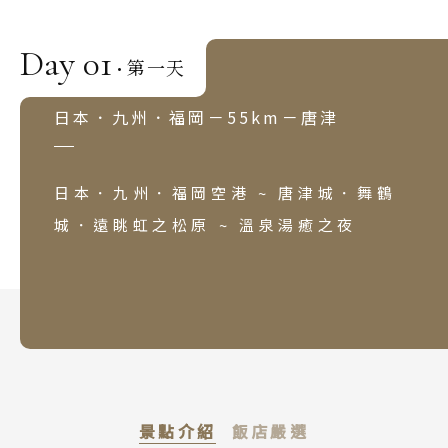
Day 01
第一天
·
日本．九州．福岡－55km－唐津
日本．九州．福岡空港 ~ 唐津城．舞鶴
城．遠眺虹之松原 ~ 溫泉湯癒之夜
景點介紹
飯店嚴選