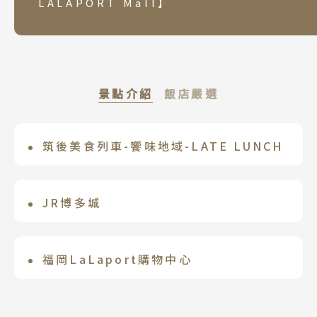
LALAPORT Mall】
景點介紹
飯店嚴選
筑後美食列車-饗味地域-LATE LUNCH
福岡 大倉酒店
THE RAIL KITCHEN CHIKUGO 以
位於福岡市中心，兼備戲劇、美術、美
「LOCAL to TRAIN」為概念，集結各
食、購物中心的綜合設施——博多河畔
JR博多城
福岡日航飯店
領域專家打造的列車，雪白車身塗飾了餐
城。直達福岡市中心的“中洲川端站”，
與「JR博多車站」共構的「JR HAKATA
從九州福岡的交通門戶「博多車站」步行3
巾縫線般的紅格紋，3節車廂除了客席外還
交通極其方便。雅致時尚的空間與亞洲格
CITY（JR博多城）」，由「AMU
分鐘，就可以到達福岡日航酒店，連接福
福岡LaLaport購物中心
福岡 蒙特利
有一座附烤窯的廚房，內裝則精彩凝縮了
調完美融合的酒店內，備有各種不同風格
PLAZA博多」、「博多阪急百貨」、
岡代表性的大規模綜合設施JR博多城、博
筑後地區各市町的物產及傳統工藝。傳統
的餐廳以及擁有最新設備的健身俱樂部。
（營業時間10：00－21：00）九州第一
福岡市営地下鉄七隈線「渡辺通」駅步行
「KITTE博多」…等組成；另還有以美食
多運河城、以及西日本第一的鬧區中洲，
工藝巧妙轉化為當代簡約風格，沉著的色
座「LaLaport 」（多達220家商店），
約2分鐘。位於福岡天神南地區，購物及觀
為主：「博多一番街」、「DEITOS」
不論是旅遊或購物都非常適合。