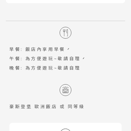
以智慧和勇氣伸展在空中。 有一個3米高
美食的感動體驗，享受一次歐風融合日式
趣。(推薦年齡10歲以下)。
日本第一座三層樓高的天空旋轉木馬！
的挑戰課程和一個6米和9米的專家課程，
的服務感。
15m高的巨型藝術品，直接融入在義大利
所以不僅孩子，大人也可以認真享受它。
製造的美麗馬車及吊籃座椅中，如同進入
(推薦身高110cm以上)。
歐風童話繪本。白天晚上有著不一樣的風
情魅力，值得一玩再玩！
早餐: 飯店內享用早餐
午餐: 為方便遊玩~敬請自理
晚餐: 為方便遊玩~敬請自理
豪斯登堡 歐洲飯店
或 同等級