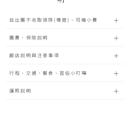
自出團不收取領隊(導遊)、司機小費
團費．保險說明
旅遊硬體品質穩定是可控制的，但整趟行
程中畫龍點睛的人物－導遊，是最至關重
飯店說明與注意事項
團費涵蓋為行程表中所列出之包含項目
要。導遊用心的為貴賓付出努力而得到合
與領隊合理報酬，其餘未列入項目（含
理報酬；因此晴日旅遊將會支付導遊們合
證照），皆屬個人支出。
行程、交通、餐食、習俗小叮嚀
貴賓如單人報名於「團體」最後確認
理回報，以此期許導遊以最快樂心態，陪
時，仍無法安排2人一室，則需補單人房
貴賓繳交訂金後，國外旅遊定型化契約
伴貴賓們難得的旅程！
差（房型以單人房為主），因本社安排
護照說明
即生效，變更或取消行程依契約內容辦
日本餐食：
的飯店「質與價」，皆高於市場「算
理；尾款請於出發前７日或航空公司通
★「不再接受個人喜好調整主廚設計的
倍」，故「使用者付費」需自付差價。
知開票前繳清。
餐食內容」．請貴賓們諒解！好餐廳選
持中華民國護照貴賓務必確認（需有身
擇不易，為維持高品質的餐飲水平，將
觀光型飯店的洋式房型皆為兩張床，少
本公司提供高於法規的投保金額：履約
份證號碼），進出日本免簽證，但請確
不再因個人喜好因素，要求主廚職人變
有一張大床，如有需要可做需求，但無
責任險每位貴賓新台幣500萬責任險暨
認有效期，從出發日算起，需滿６個月