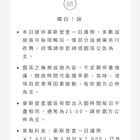
晴日！說
本日提供豪斯登堡一日護照，多數設
施皆可無限暢玩，僅部分設施需另行
收費，詳情請依官網或園區公告為
主。
園區之娛樂設施內容，不定期保養維
護，開放時間可能隨季節、氣候、或
項目歇業等因素變動，皆依園方公佈
為主。
豪斯登堡園區夜間出入園時間每日不
盡相同，通常為21:00，請依園方公
佈為主。
景點料金：豪斯登堡一日護照
￥7,600，每人共計￥7,600，已含