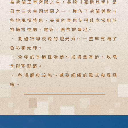
為荷蘭王室宮殿之名。長崎《豪斯登堡》是
日本三大主題樂園之一，模仿了荷蘭與歐洲
各地風情特色，美麗的景色使得此處常用於
拍攝電視劇、電影、廣告取景地~
• 劃破寂靜夜晚的燈光秀～一整年充滿了
色彩和光輝。
• 全年的季節性活動～如鬱金香節、玫瑰
季與聖誕節。
• 各項慶典設施～感受細緻的歐式和風品
味。