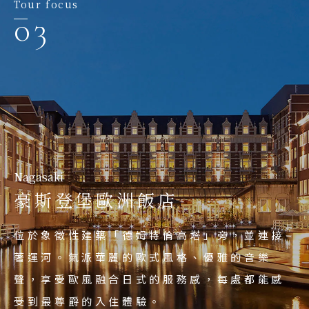
Tour focus
03
Nagasaki
Nagasaki
2025夏日登場．世界唯一米菲
豪斯登堡歐洲飯店
Nagasaki
豪斯登堡
兔樂園誕生
位於象徵性建築「德姆特倫高塔」旁，並連接
以17世紀荷蘭為主題的休閒渡假主題樂園，園
讓您沉浸在米菲兔的可愛世界中！乘坐飛機或
著運河。氣派華麗的歐式風格、優雅的音樂
內總是綻放著美麗的鮮花，此外種種的表演活
遊艇，還有只有豪斯登堡才有的獨特遊樂設施
聲，享受歐風融合日式的服務感，每處都能感
動以及遊行，必定能讓您玩得盡興。
登場展開冒險，親身體驗繪本中的故事。
受到最尊爵的入住體驗。