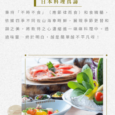
秉持「不時不食」（應節律而食）和食精髓，
依據四季不同佐山海幸時鮮，展現季節更替和
韻之美，將款待之心濃縮進一碟碟料理中。透
過味蕾…終於明白，越是簡單越不平凡呀！