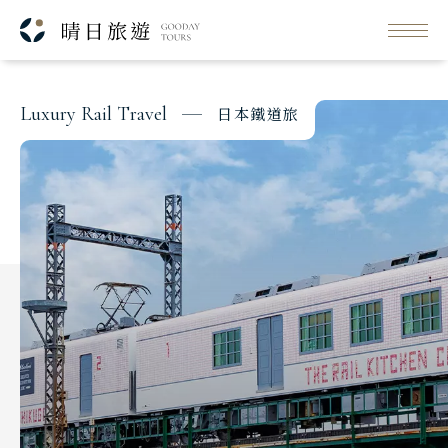
每日行程
FFH
出發日期與價格
L
u
x
u
r
y
R
a
i
l
T
r
a
v
e
l
日
本
鐵
道
旅
Classic Japan
日本心旅行
Japanese Vibe
日本美學旅
Luxury Rail Travel
日本鐵道旅
Festival & Events
主題旅遊賞