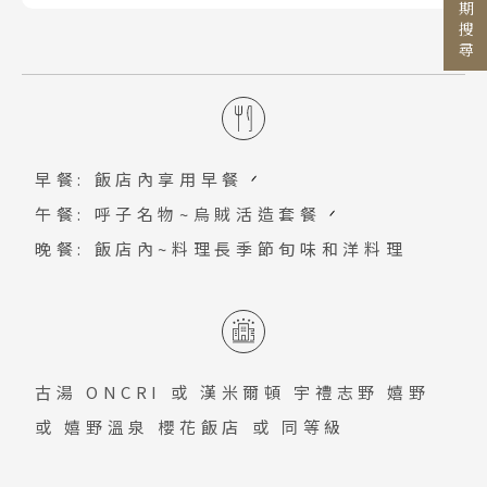
行程日期搜尋
水，依每日氣溫濕度調整比例，跟著老師
來難忘的愜意時光。
生活在都市的您，有多久沒聽見蟲鳴鳥叫
從麵團、揉捏、切麵…一一步驟，最後也
國家 / 地區
的聲音？有多久沒看見大自然豐收的滿
可品嚐您親手製作蕎麥麵，是十分有趣且
日本
足？來一趟農家樂如何呢？依照季節性至
難忘的旅遊體驗。
主題旅遊
北海道 札幌 函館
觀光果園現採當季水果。
日本賞楓旅遊
東北 仙台 青森
早餐: 飯店內享用早餐
點燈．白川鄉
北陸 名古屋 小松
搜尋
午餐: 呼子名物~烏賊活造套餐
關東 東京 伊豆
慶典．祭典旅
晚餐: 飯店內~料理長季節旬味和洋料理
關西 大阪 京都
春節．過年團
廣島 山陰山陽 四國
主題樂園旅遊
九州 福岡 山口
日本賞櫻旅遊
古湯 ONCRI
或
漢米爾頓 宇禮志野 嬉野
泰國
或
嬉野溫泉 櫻花飯店
或 同等級
清邁 清萊
曼谷 芭達雅 華欣