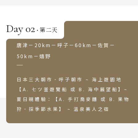
Day 02
第二天
·
唐津－20km－呼子－60km－佐賀－
50km－嬉野
日本三大朝市．呼子朝市 ~ 海上遊園地
【A. 七ツ釜遊覽船 或 B. 海中展望船】~
夏日親體驗：【A. 手打喬麥麵 或 B. 果物
狩．採季節水果】 ~ 溫泉美人之宿