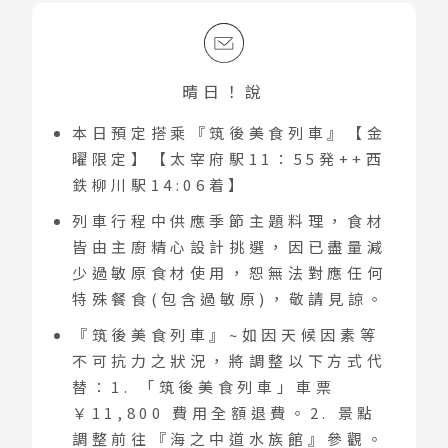
晴日！說
本日預定搭乘『筑後美食列車』【金
曜限定】【太宰府駅11：55発++西
鉄柳川駅14:06着】
列車行程中供應季節主題料理，食材
皆由主廚精心設計挑選，因已盡量減
少過敏原食材使用，恕無法對應任何
特殊餐食(包含過敏原)，敬請見諒。
『筑後美食列車』~如因天候因素等
不可抗力之狀況，將調整以下方式代
替：1. 「筑後美食列車」車票
￥11,800 費用全額退費。2. 景點
調整前往『海之中道水族館』參觀。