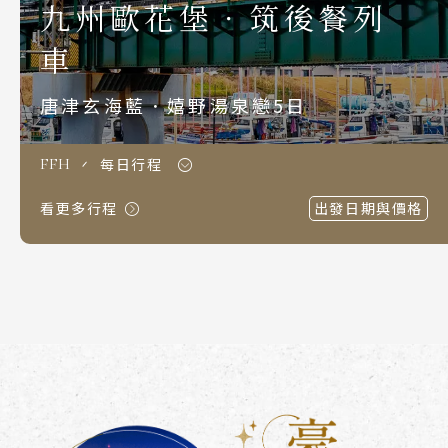
九州歐花堡．筑後餐列
S.E. Asia & Islands
海島東南亞
車
Classic China
唐津玄海藍．嬉野湯泉戀5日
中國雅學賞
每日行程
FFH
看更多行程
出發日期與價格