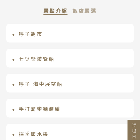
景點介紹
飯店嚴選
呼子朝市
古湯温泉 ONCRI
日本三大朝市之一，又稱為烏賊之町，在
隱身於群山之中，以歷史悠久的「美肌溫
早上市場阿姨們充滿活力的聲音中展開。
泉」聞名。館內設有多種溫泉設施，讓旅
七ツ釜遊覽船
The Hamilton宇禮志野
除了元旦之外，每天都有市集開放，在與
客盡享放鬆時光。融合傳統與現代設計的
Search
七釜洞窟為海浪侵蝕形成的洞穴，外觀有
宛若英國貴族豪宅般的設施，同時享有佐
行程日期搜尋
阿姨們的對話和互動中，可能會得到一些
住宿環境，營造寧靜舒適的氛圍，是遠離
如七個鍋釜並列在一起的斷崖奇景，是由
賀嬉野溫泉獨特魅力，融合了令人懷念而
呼子 海中展望船
嬉野溫泉 櫻花飯店
額外的小驚喜，讓購物變得更加有趣。請
塵囂、療癒身心的理想溫泉旅宿。
柱體形狀的玄武岩堆積而成，為大自然的
柔和的日式風格要素，是日西合璧的西方
您享受這與日常超市購物截然不同的互動
呼子的海中散步體驗，半潜水型海中展望
座落於幽靜的嬉野溫泉鄉，融合和風雅韻
鬼斧神工之作。
式建築有懷舊情緒的舒適飯店，晚餐能享
出發區間
空間，體驗獨特的氛圍。
船，可以盡情窺探海下1.2公尺的海底世
與現代舒適，營造寧靜奢華的氛圍。溫泉
手打蕎麥麵體驗
受意大利廚師作的道地的意大利料理。
至
界，透過大玻璃窗，以超近距離欣賞到海
水質細膩柔滑，賦予肌膚極致滋養，讓身
大手牽小手一起體驗－蕎麥麵，使用佐賀
中生物的悠遊姿態。
心沉浸於溫暖療癒之中。精緻日式料理與
農家當地收割蕎麥粉做原料，加上純淨泉
採季節水果
典雅客房，細膩體現款待之心，為旅人帶
目的地