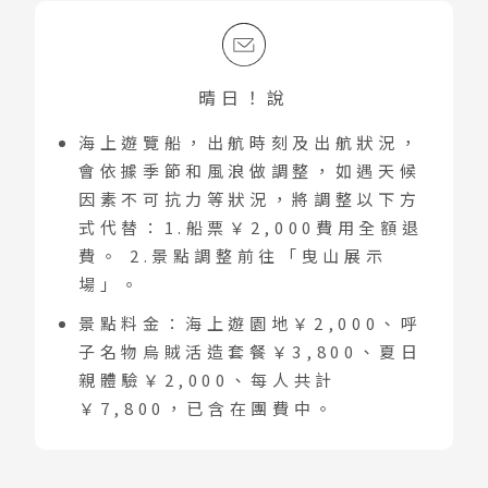
蘇美島
越南
晴日！說
北越 河內 下龍灣
海上遊覽船，出航時刻及出航狀況，
中越 峴港 會安 順化
會依據季節和風浪做調整，如遇天候
南越 胡志明 富國島 芽莊
因素不可抗力等狀況，將調整以下方
式代替：1.船票￥2,000費用全額退
中國
費。 2.景點調整前往「曳山展示
場」。
江南 黃山 江西 山東
景點料金：海上遊園地￥2,000、呼
四川 稻城 西藏
子名物烏賊活造套餐￥3,800、夏日
雲南 貴州 張家界 湖北
親體驗￥2,000、每人共計
陝西 河南 絲路 新疆
￥7,800，已含在團費中。
北京 山西 內蒙 東北