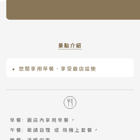
景點介紹
悠閒享用早餐．享受飯店設施
早餐後，整理您的行李與滿滿愉快的回
憶。您可以慢慢享用飯店早餐，悠閒地於
飯店附近走走逛逛，庸懶地享受九州迷人
風情吧。
早餐: 飯店內享用早餐
午餐: 敬請自理 或 飛機上套餐
晚餐: 溫暖的家