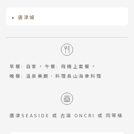
唐津城
唐津SEASIDE HOTEL
位於日本佐賀縣唐津市，建於1608年，由
位於佐賀縣唐津市，臨海而建，可遠眺唐
寺澤廣高築造。城堡依山傍海，因天守閣
津灣與虹之松原的壯麗景色。酒店以天然
古湯温泉 ONCRI
形似展翅的鶴，又稱「舞鶴城」。現存建
溫泉聞名，露天風呂讓旅客在海風吹拂下
隱身於群山之中，以歷史悠久的「美肌溫
築為昭和時期重建，內部設有歷史資料
放鬆身心，享受寧靜療癒的時光。室內大
泉」聞名。館內設有多種溫泉設施，讓旅
館，展示唐津的武士文化與城郭歷史，並
浴場設備完善，溫泉水質優良，有助舒緩
早餐: 自家
午餐: 飛機上套餐
客盡享放鬆時光。融合傳統與現代設計的
可遠眺唐津灣與虹之松原的壯麗景色。
疲勞。絕佳的海景與溫泉體驗，使其成為
晚餐: 溫泉美饌．料理長山海幸料理
住宿環境，營造寧靜舒適的氛圍，是遠離
放鬆身心的理想之地。
塵囂、療癒身心的理想溫泉旅宿。
唐津SEASIDE
或
古湯 ONCRI
或 同等級